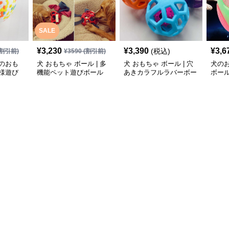
SALE
¥
3,230
¥
3,390
¥
3,6
(税込)
割引前)
¥
3590
(割引前)
のおも
犬 おもちゃ ボール | 多
犬 おもちゃ ボール | 穴
犬の
様遊び
機能ペット遊びボール
あきカラフルラバーボー
ボー
ル
ゃ