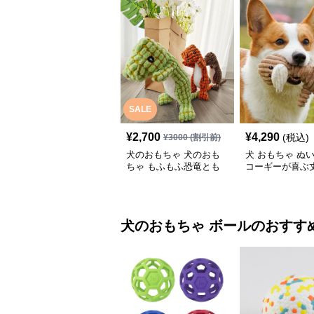
SALE
¥
2,700
¥
4,290
(税込)
¥
3000
(割引前)
犬のおもちゃ 犬のおも
犬 おもちゃ ぬい
ちゃ もふもふ恐竜とも
コーギーが喜ぶ
だち
物ぬいぐるみ
犬のおもちゃ
ボール
のおすす