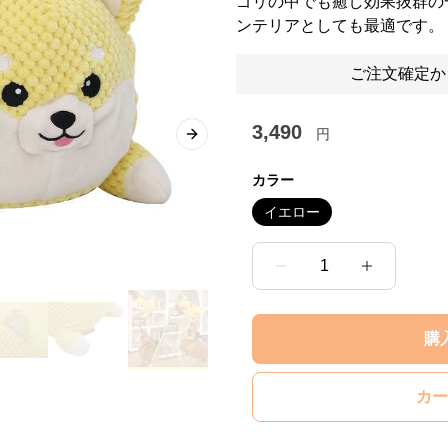
ゴリの中でも癒し効果抜群の
ンテリアとしても最適です。
ご注文確定か
3,490
円
Next slide
カラー
イエロー
1
購
カー