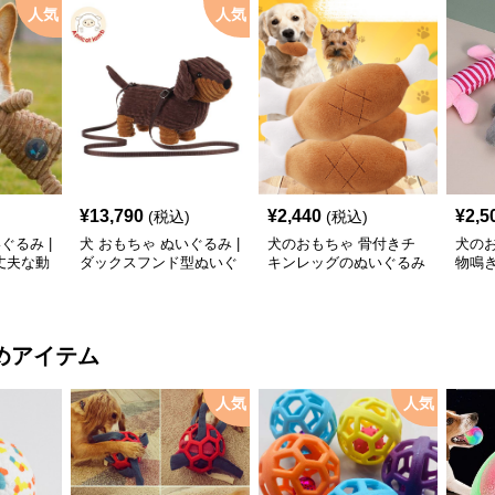
人気
人気
¥
13,790
¥
2,440
¥
2,5
(税込)
(税込)
ぐるみ |
犬 おもちゃ ぬいぐるみ |
犬のおもちゃ 骨付きチ
犬の
丈夫な動
ダックスフンド型ぬいぐ
キンレッグのぬいぐるみ
物鳴
るみショルダーバッグ
おもちゃ
三種
めアイテム
人気
人気