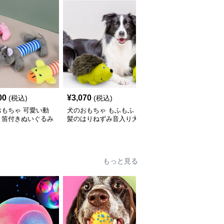
00
¥
3,070
¥
2,550
(税込)
(税込)
(税込)
おもちゃ 可愛い動
犬のおもちゃ もふもふ
犬のおもちゃ 本物そっ
き笛付きぬいぐるみ
髪のはりねずみ音入り犬
くり肉厚ステーキぬいぐ
セット
用ぬいぐるみ
るみ
もっと見る