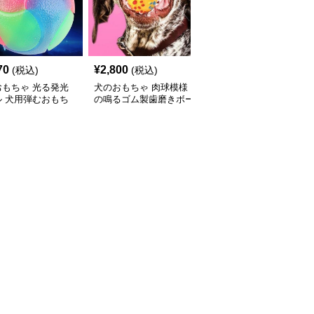
70
¥
2,800
¥
3,200
(税込)
(税込)
(税込)
おもちゃ 光る発光
犬のおもちゃ 肉球模様
犬のおもちゃ 肉球柄サ
ル 犬用弾むおもち
の鳴るゴム製歯磨きボー
ッカーボール型リボン付
ル
き