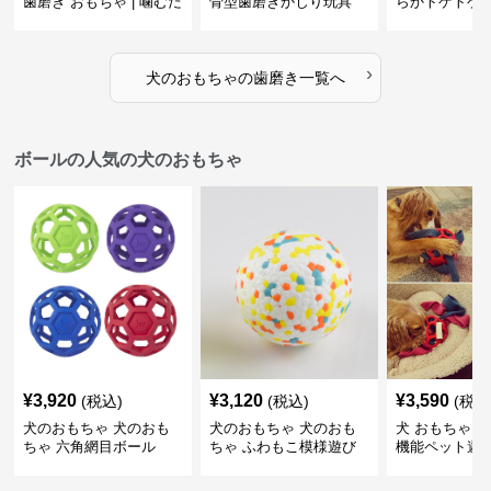
歯磨き おもちゃ | 噛むだ
骨型歯磨きかじり玩具
らかトゲトゲ
けで歯垢除去！小型犬用
歯磨きおもち
ゴム製デンタルケア
›
犬のおもちゃ
の
歯磨き
一覧へ
ボールの人気の犬のおもちゃ
¥
3,920
¥
3,120
¥
3,590
(税込)
(税込)
(税込
犬のおもちゃ 犬のおも
犬のおもちゃ 犬のおも
犬 おもちゃ ボ
ちゃ 六角網目ボール
ちゃ ふわもこ模様遊び
機能ペット遊
ボール