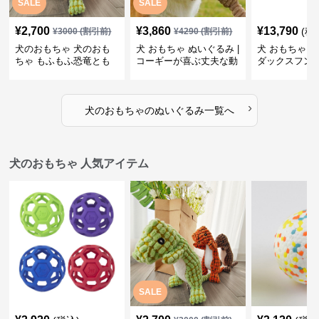
SALE
SALE
¥
2,700
¥
3,860
¥
13,790
(税
¥
3000
(割引前)
¥
4290
(割引前)
犬のおもちゃ 犬のおも
犬 おもちゃ ぬいぐるみ |
犬 おもちゃ ぬ
ちゃ もふもふ恐竜とも
コーギーが喜ぶ丈夫な動
ダックスフン
だち
物ぬいぐるみ
るみショルダ
›
犬のおもちゃ
の
ぬいぐるみ
一覧へ
犬のおもちゃ 人気アイテム
SALE