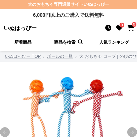
犬のおもちゃ
専門通販サイト
いぬはっぴー
6,000
円以上のご購入で送料無料
0
0
いぬはっぴー
新着商品
商品を検索
人気ランキング
いぬはっぴー TOP
›
ボールの一覧
›
犬 おもちゃ ロープ | のび
Previous slide
Ne