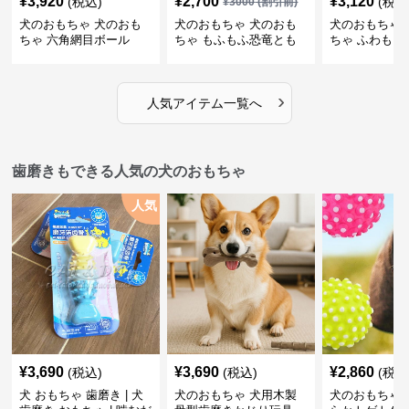
¥
3,920
¥
2,700
¥
3,120
(税込)
(税込
¥
3000
(割引前)
犬のおもちゃ 犬のおも
犬のおもちゃ 犬のおも
犬のおもちゃ 
ちゃ 六角網目ボール
ちゃ もふもふ恐竜とも
ちゃ ふわもこ
だち
ボール
›
人気アイテム一覧へ
歯磨きもできる人気の犬のおもちゃ
人気
¥
3,690
¥
3,690
¥
2,860
(税込)
(税込)
(税込
犬 おもちゃ 歯磨き | 犬
犬のおもちゃ 犬用木製
犬のおもちゃ 