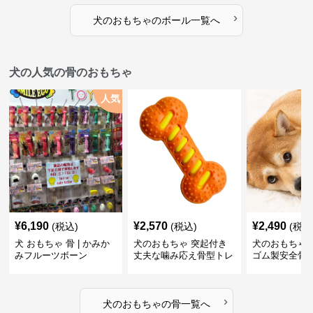
›
犬のおもちゃ
の
ボール
一覧へ
犬の人気の骨のおもちゃ
人気
¥
6,190
¥
2,570
¥
2,490
(税込)
(税込)
(税込
犬 おもちゃ 骨 | かみか
犬のおもちゃ 突起付き
犬のおもちゃ
みフルーツボーン
丈夫な噛み応え骨型トレ
ゴム製安全骨
ーニング玩具
ちゃ
›
犬のおもちゃ
の
骨
一覧へ