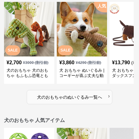
人気
SALE
SALE
¥
2,700
¥
3,860
¥
13,790
(税
¥
3000
(割引前)
¥
4290
(割引前)
犬のおもちゃ 犬のおも
犬 おもちゃ ぬいぐるみ |
犬 おもちゃ ぬ
ちゃ もふもふ恐竜とも
コーギーが喜ぶ丈夫な動
ダックスフン
だち
物ぬいぐるみ
るみショルダ
›
犬のおもちゃ
の
ぬいぐるみ
一覧へ
犬のおもちゃ 人気アイテム