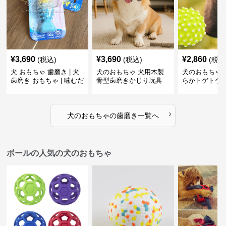
¥
3,690
¥
3,690
¥
2,860
(税込)
(税込)
(税込
犬 おもちゃ 歯磨き | 犬
犬のおもちゃ 犬用木製
犬のおもちゃ 
歯磨き おもちゃ | 噛むだ
骨型歯磨きかじり玩具
らかトゲトゲ
けで歯垢除去！小型犬用
歯磨きおもち
ゴム製デンタルケア
›
犬のおもちゃ
の
歯磨き
一覧へ
ボールの人気の犬のおもちゃ