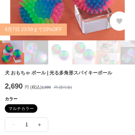
8
月
7
日 23:59まで10%OFF
犬 おもちゃ ボール | 光る多角形スパイキーボール
2,690
円 (税込)
2,990
円 (割引前)
カラー
マルチカラー
1