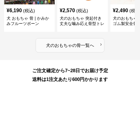
¥
6,190
¥
2,570
¥
2,490
(税込)
(税込)
(税込
犬 おもちゃ 骨 | かみか
犬のおもちゃ 突起付き
犬のおもちゃ
みフルーツボーン
丈夫な噛み応え骨型トレ
ゴム製安全骨
ーニング玩具
ちゃ
›
犬のおもちゃ
の
骨
一覧へ
ご注文確定から7~28日でお届け予定
送料は1注文あたり
600
円かかります