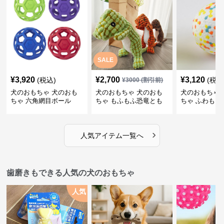
SALE
¥
3,920
¥
2,700
¥
3,120
(税込)
(税込
¥
3000
(割引前)
犬のおもちゃ 犬のおも
犬のおもちゃ 犬のおも
犬のおもちゃ 
ちゃ 六角網目ボール
ちゃ もふもふ恐竜とも
ちゃ ふわもこ
だち
ボール
›
人気アイテム一覧へ
歯磨きもできる人気の犬のおもちゃ
人気