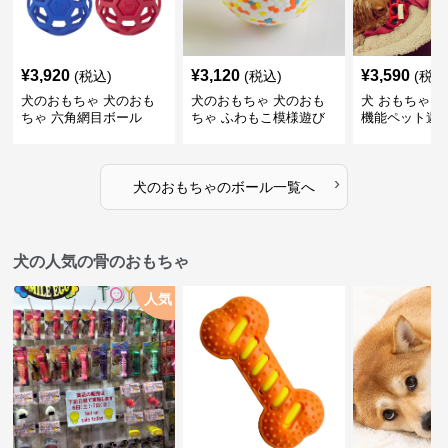
¥
3,920
¥
3,120
¥
3,590
(税込)
(税込)
(税込
犬のおもちゃ 犬のおも
犬のおもちゃ 犬のおも
犬 おもちゃ ボ
ちゃ 六角網目ボール
ちゃ ふわもこ模様遊び
機能ペット遊
ボール
›
犬のおもちゃ
の
ボール
一覧へ
犬の人気の骨のおもちゃ
人気