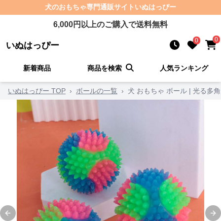
犬のおもちゃ
専門通販サイト
いぬはっぴー
6,000
円以上のご購入で送料無料
0
0
いぬはっぴー
新着商品
商品を検索
人気ランキング
いぬはっぴー TOP
›
ボールの一覧
›
犬 おもちゃ ボール | 光る
Previous slide
Ne