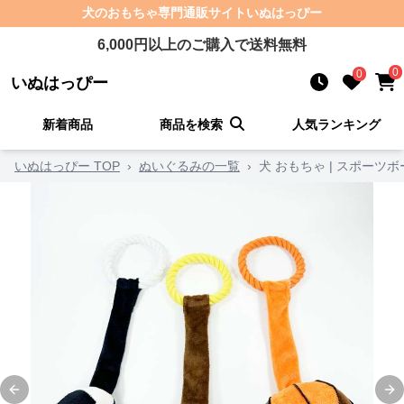
犬のおもちゃ
専門通販サイト
いぬはっぴー
6,000
円以上のご購入で送料無料
0
0
いぬはっぴー
新着商品
商品を検索
人気ランキング
いぬはっぴー TOP
›
ぬいぐるみの一覧
›
犬 おもちゃ | スポー
Previous slide
Ne