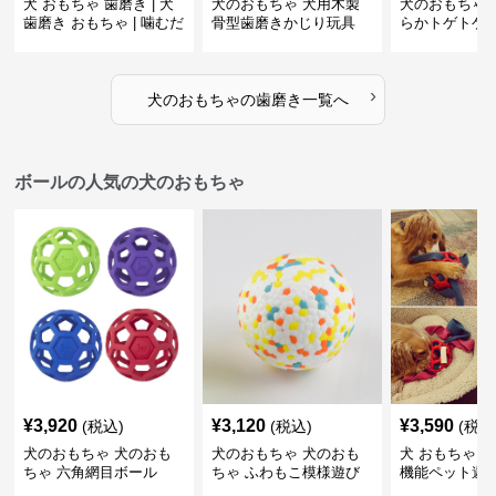
犬 おもちゃ 歯磨き | 犬
犬のおもちゃ 犬用木製
犬のおもちゃ 
歯磨き おもちゃ | 噛むだ
骨型歯磨きかじり玩具
らかトゲトゲ
けで歯垢除去！小型犬用
歯磨きおもち
ゴム製デンタルケア
›
犬のおもちゃ
の
歯磨き
一覧へ
ボールの人気の犬のおもちゃ
¥
3,920
¥
3,120
¥
3,590
(税込)
(税込)
(税込
犬のおもちゃ 犬のおも
犬のおもちゃ 犬のおも
犬 おもちゃ ボ
ちゃ 六角網目ボール
ちゃ ふわもこ模様遊び
機能ペット遊
ボール