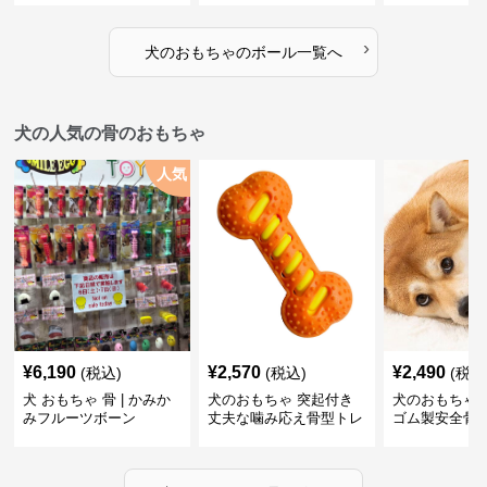
›
犬のおもちゃ
の
ボール
一覧へ
犬の人気の骨のおもちゃ
人気
¥
6,190
¥
2,570
¥
2,490
(税込)
(税込)
(税込
犬 おもちゃ 骨 | かみか
犬のおもちゃ 突起付き
犬のおもちゃ
みフルーツボーン
丈夫な噛み応え骨型トレ
ゴム製安全骨
ーニング玩具
ちゃ