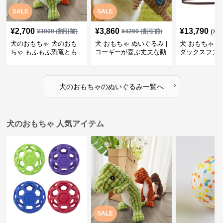
SALE
SALE
¥
2,700
¥
3,860
¥
13,790
(税
¥
3000
(割引前)
¥
4290
(割引前)
犬のおもちゃ 犬のおも
犬 おもちゃ ぬいぐるみ |
犬 おもちゃ ぬ
ちゃ もふもふ恐竜とも
コーギーが喜ぶ丈夫な動
ダックスフン
だち
物ぬいぐるみ
るみショルダ
›
犬のおもちゃ
の
ぬいぐるみ
一覧へ
犬のおもちゃ 人気アイテム
SALE