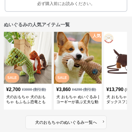
必ず購入前にお読みください。
ぬいぐるみの人気アイテム一覧
人気
SALE
SALE
¥
2,700
¥
3,860
¥
13,790
(税
¥
3000
(割引前)
¥
4290
(割引前)
犬のおもちゃ 犬のおも
犬 おもちゃ ぬいぐるみ |
犬 おもちゃ ぬ
ちゃ もふもふ恐竜とも
コーギーが喜ぶ丈夫な動
ダックスフン
だち
物ぬいぐるみ
るみショルダ
›
犬のおもちゃ
の
ぬいぐるみ
一覧へ