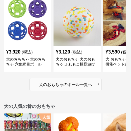
¥
3,920
¥
3,120
¥
3,590
(税込)
(税込)
(税込
犬のおもちゃ 犬のおも
犬のおもちゃ 犬のおも
犬 おもちゃ ボ
ちゃ 六角網目ボール
ちゃ ふわもこ模様遊び
機能ペット遊
ボール
›
犬のおもちゃ
の
ボール
一覧へ
犬の人気の骨のおもちゃ
人気