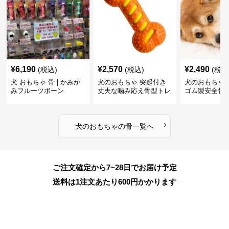
¥
6,190
¥
2,570
¥
2,490
(税込)
(税込)
(税込
犬 おもちゃ 骨 | かみか
犬のおもちゃ 突起付き
犬のおもちゃ
みフルーツボーン
丈夫な噛み応え骨型トレ
ゴム製安全骨
ーニング玩具
ちゃ
›
犬のおもちゃ
の
骨
一覧へ
ご注文確定から7~28日でお届け予定
送料は1注文あたり
600
円かかります