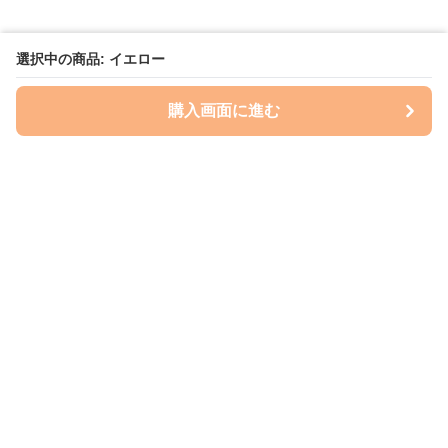
選択中の商品: イエロー
購入画面に進む
いぬはっぴー
について
会社概要