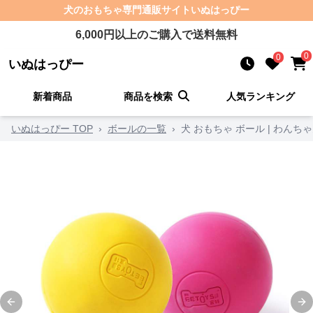
犬のおもちゃ
専門通販サイト
いぬはっぴー
6,000
円以上のご購入で送料無料
0
0
いぬはっぴー
新着商品
商品を検索
人気ランキング
いぬはっぴー TOP
›
ボールの一覧
›
犬 おもちゃ ボール | わん
Previous slide
Ne