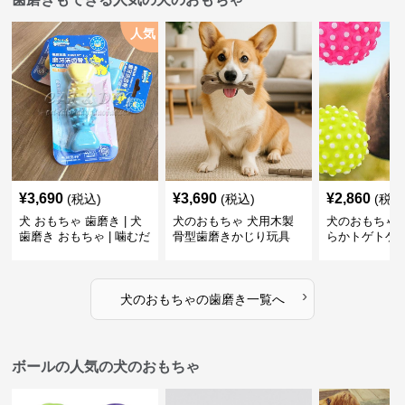
人気
¥
3,690
¥
3,690
¥
2,860
(税込)
(税込)
(税込
犬 おもちゃ 歯磨き | 犬
犬のおもちゃ 犬用木製
犬のおもちゃ 
歯磨き おもちゃ | 噛むだ
骨型歯磨きかじり玩具
らかトゲトゲ
けで歯垢除去！小型犬用
歯磨きおもち
ゴム製デンタルケア
›
犬のおもちゃ
の
歯磨き
一覧へ
ボールの人気の犬のおもちゃ