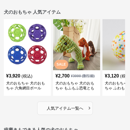
犬のおもちゃ 人気アイテム
SALE
¥
3,920
¥
2,700
¥
3,120
(税込)
(税込
¥
3000
(割引前)
犬のおもちゃ 犬のおも
犬のおもちゃ 犬のおも
犬のおもちゃ 
ちゃ 六角網目ボール
ちゃ もふもふ恐竜とも
ちゃ ふわもこ
だち
ボール
›
人気アイテム一覧へ
歯磨きもできる人気の犬のおもちゃ