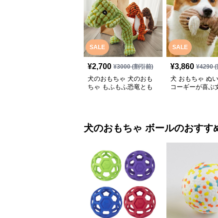
SALE
SALE
¥
2,700
¥
3,860
¥
3000
(割引前)
¥
4290
(
犬のおもちゃ 犬のおも
犬 おもちゃ ぬい
ちゃ もふもふ恐竜とも
コーギーが喜ぶ
だち
物ぬいぐるみ
犬のおもちゃ
ボール
のおすす