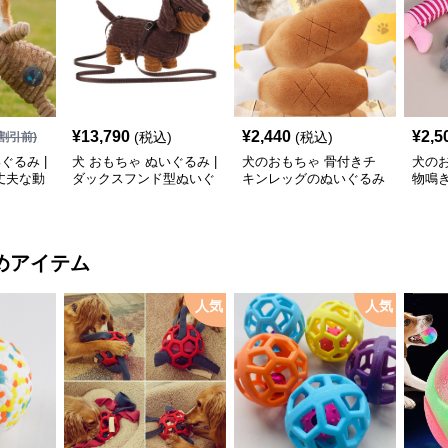
¥
13,790
¥
2,440
¥
2,5
(税込)
(税込)
割引前)
ぐるみ |
犬 おもちゃ ぬいぐるみ |
犬のおもちゃ 骨付きチ
犬の
丈夫な動
ダックスフンド型ぬいぐ
キンレッグのぬいぐるみ
物鳴
るみショルダーバッグ
おもちゃ
三種
めアイテム
人気
人気