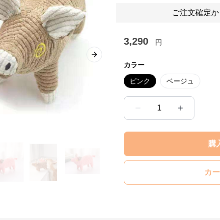
ご注文確定か
3,290
円
Next slide
カラー
ピンク
ベージュ
1
購
カー