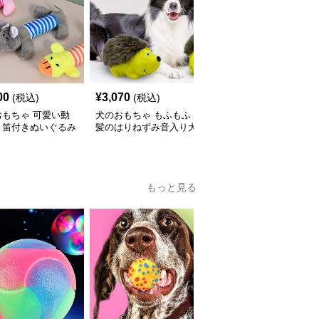
00
¥
3,070
¥
2,550
(税込)
(税込)
(税込)
おもちゃ 可愛い動
犬のおもちゃ もふもふ
犬のおもちゃ 本物そっ
き笛付きぬいぐるみ
髪のはりねずみ音入り犬
くり肉厚ステーキぬいぐ
セット
用ぬいぐるみ
るみ
もっと見る