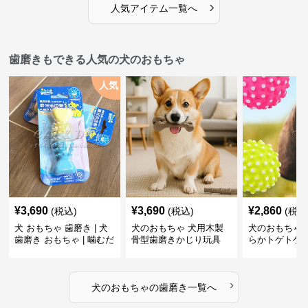
›
人気アイテム一覧へ
歯磨きもできる人気の犬のおもちゃ
人気
¥
3,690
¥
3,690
¥
2,860
(税込)
(税込)
(税込
犬 おもちゃ 歯磨き | 犬
犬のおもちゃ 犬用木製
犬のおもちゃ 
歯磨き おもちゃ | 噛むだ
骨型歯磨きかじり玩具
らかトゲトゲ
けで歯垢除去！小型犬用
歯磨きおもち
ゴム製デンタルケア
›
犬のおもちゃ
の
歯磨き
一覧へ