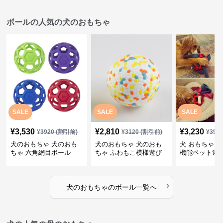
ボールの人気の犬のおもちゃ
SALE
SALE
SALE
¥
3,530
¥
2,810
¥
3,230
¥
3920
(割引前)
¥
3120
(割引前)
¥
359
犬のおもちゃ 犬のおも
犬のおもちゃ 犬のおも
犬 おもちゃ ボ
ちゃ 六角網目ボール
ちゃ ふわもこ模様遊び
機能ペット遊
ボール
›
犬のおもちゃ
の
ボール
一覧へ