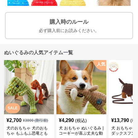
購入時のルール
必ず購入前にお読みください。
ぬいぐるみの人気アイテム一覧
人気
SALE
¥
2,700
¥
4,290
¥
13,790
(税込)
(税
¥
3000
(割引前)
犬のおもちゃ 犬のおも
犬 おもちゃ ぬいぐるみ |
犬 おもちゃ ぬ
ちゃ もふもふ恐竜とも
コーギーが喜ぶ丈夫な動
ダックスフン