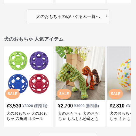
だち
物ぬいぐるみ
るみショルダ
›
犬のおもちゃ
の
ぬいぐるみ
一覧へ
犬のおもちゃ 人気アイテム
SALE
SALE
SALE
¥
3,530
¥
2,700
¥
2,810
¥
3920
(割引前)
¥
3000
(割引前)
¥
312
犬のおもちゃ 犬のおも
犬のおもちゃ 犬のおも
犬のおもちゃ 
ちゃ 六角網目ボール
ちゃ もふもふ恐竜とも
ちゃ ふわもこ
だち
ボール