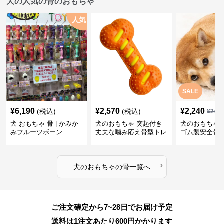
犬の人気の骨のおもちゃ
人気
SALE
¥
6,190
¥
2,570
¥
2,240
(税込)
(税込)
¥
249
犬 おもちゃ 骨 | かみか
犬のおもちゃ 突起付き
犬のおもちゃ
みフルーツボーン
丈夫な噛み応え骨型トレ
ゴム製安全骨
ーニング玩具
ちゃ
›
犬のおもちゃ
の
骨
一覧へ
ご注文確定から7~28日でお届け予定
送料は1注文あたり
600
円かかります