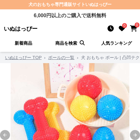
犬のおもちゃ
専門通販サイト
いぬはっぴー
6,000
円以上のご購入で送料無料
0
0
いぬはっぴー
新着商品
商品を検索
人気ランキング
いぬはっぴー TOP
›
ボールの一覧
›
犬 おもちゃ ボール | 凸凹
Previous slide
Ne