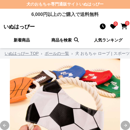
犬のおもちゃ
専門通販サイト
いぬはっぴー
6,000
円以上のご購入で送料無料
0
0
いぬはっぴー
新着商品
商品を検索
人気ランキング
いぬはっぴー TOP
›
ボールの一覧
›
犬 おもちゃ ロープ | スポ
Previous slide
Ne