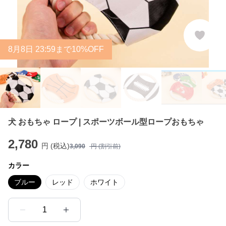
8
月
8
日 23:59まで10%OFF
犬 おもちゃ ロープ | スポーツボール型ロープおもちゃ
2,780
円 (税込)
3,090
円 (割引前)
カラー
ブルー
レッド
ホワイト
1