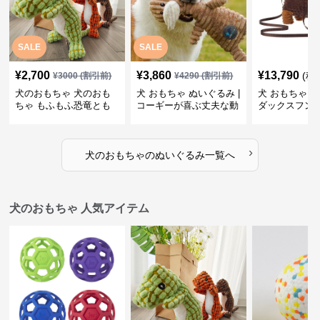
SALE
SALE
¥
2,700
¥
3,860
¥
13,790
(税
¥
3000
(割引前)
¥
4290
(割引前)
犬のおもちゃ 犬のおも
犬 おもちゃ ぬいぐるみ |
犬 おもちゃ ぬ
ちゃ もふもふ恐竜とも
コーギーが喜ぶ丈夫な動
ダックスフン
だち
物ぬいぐるみ
るみショルダ
›
犬のおもちゃ
の
ぬいぐるみ
一覧へ
犬のおもちゃ 人気アイテム