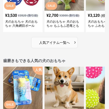
SALE
SALE
¥
3,530
¥
2,700
¥
3,120
(税込
¥
3920
(割引前)
¥
3000
(割引前)
犬のおもちゃ 犬のおも
犬のおもちゃ 犬のおも
犬のおもちゃ 
ちゃ 六角網目ボール
ちゃ もふもふ恐竜とも
ちゃ ふわもこ
だち
ボール
›
人気アイテム一覧へ
歯磨きもできる人気の犬のおもちゃ
人気
SALE