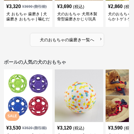
¥
3,320
¥
3,690
¥
2,860
(税込)
(税込
¥
3690
(割引前)
犬 おもちゃ 歯磨き | 犬
犬のおもちゃ 犬用木製
犬のおもちゃ 
歯磨き おもちゃ | 噛むだ
骨型歯磨きかじり玩具
らかトゲトゲ
けで歯垢除去！小型犬用
歯磨きおもち
ゴム製デンタルケア
›
犬のおもちゃ
の
歯磨き
一覧へ
ボールの人気の犬のおもちゃ
SALE
¥
3,530
¥
3,120
¥
3,590
(税込)
(税込
¥
3920
(割引前)