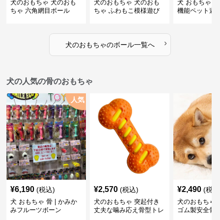
犬のおもちゃ 犬のおも
犬のおもちゃ 犬のおも
犬 おもちゃ ボ
ちゃ 六角網目ボール
ちゃ ふわもこ模様遊び
機能ペット遊
ボール
›
犬のおもちゃ
の
ボール
一覧へ
犬の人気の骨のおもちゃ
人気
¥
6,190
¥
2,570
¥
2,490
(税込)
(税込)
(税込
犬 おもちゃ 骨 | かみか
犬のおもちゃ 突起付き
犬のおもちゃ
みフルーツボーン
丈夫な噛み応え骨型トレ
ゴム製安全骨
ーニング玩具
ちゃ