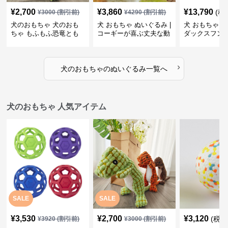
¥
2,700
¥
3,860
¥
13,790
(税
¥
3000
(割引前)
¥
4290
(割引前)
犬のおもちゃ 犬のおも
犬 おもちゃ ぬいぐるみ |
犬 おもちゃ ぬ
ちゃ もふもふ恐竜とも
コーギーが喜ぶ丈夫な動
ダックスフン
だち
物ぬいぐるみ
るみショルダ
›
犬のおもちゃ
の
ぬいぐるみ
一覧へ
犬のおもちゃ 人気アイテム
SALE
SALE
¥
3,530
¥
2,700
¥
3,120
(税込
¥
3920
(割引前)
¥
3000
(割引前)