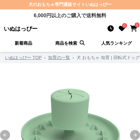
犬のおもちゃ
専門通販サイト
いぬはっぴー
6,000
円以上のご購入で送料無料
0
0
いぬはっぴー
新着商品
商品を検索
人気ランキング
いぬはっぴー TOP
›
知育の一覧
›
犬 おもちゃ 知育 | 回転式ド
Previous slide
Ne