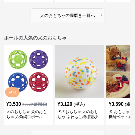
ゴム製デンタルケア
›
犬のおもちゃ
の
歯磨き
一覧へ
ボールの人気の犬のおもちゃ
SALE
¥
3,530
¥
3,120
¥
3,590
(税込)
(税込
¥
3920
(割引前)
犬のおもちゃ 犬のおも
犬のおもちゃ 犬のおも
犬 おもちゃ ボ
ちゃ 六角網目ボール
ちゃ ふわもこ模様遊び
機能ペット遊
ボール