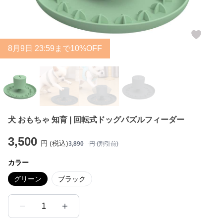
8
月
9
日 23:59まで10%OFF
犬 おもちゃ 知育 | 回転式ドッグパズルフィーダー
3,500
円 (税込)
3,890
円 (割引前)
カラー
グリーン
ブラック
1