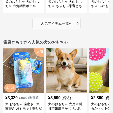
犬のおもちゃ 犬のおも
犬のおもちゃ 犬のおも
犬のおもちゃ 
ちゃ 六角網目ボール
ちゃ もふもふ恐竜とも
ちゃ ふわもこ
だち
ボール
›
人気アイテム一覧へ
歯磨きもできる人気の犬のおもちゃ
人気
SALE
¥
3,320
¥
3,690
¥
2,860
(税込)
(税込
¥
3690
(割引前)
犬 おもちゃ 歯磨き | 犬
犬のおもちゃ 犬用木製
犬のおもちゃ 
歯磨き おもちゃ | 噛むだ
骨型歯磨きかじり玩具
らかトゲトゲ
けで歯垢除去！小型犬用
歯磨きおもち