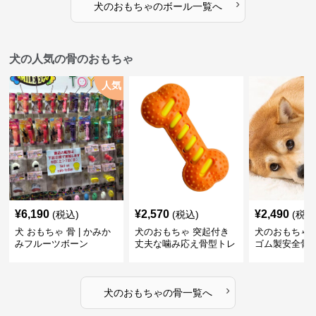
›
犬のおもちゃ
の
ボール
一覧へ
犬の人気の骨のおもちゃ
人気
¥
6,190
¥
2,570
¥
2,490
(税込)
(税込)
(税込
犬 おもちゃ 骨 | かみか
犬のおもちゃ 突起付き
犬のおもちゃ
みフルーツボーン
丈夫な噛み応え骨型トレ
ゴム製安全骨
ーニング玩具
ちゃ
›
犬のおもちゃ
の
骨
一覧へ