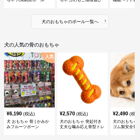
ボール
›
犬のおもちゃ
の
ボール
一覧へ
犬の人気の骨のおもちゃ
人気
¥
6,190
¥
2,570
¥
2,490
(税込)
(税込)
(税込
犬 おもちゃ 骨 | かみか
犬のおもちゃ 突起付き
犬のおもちゃ
みフルーツボーン
丈夫な噛み応え骨型トレ
ゴム製安全骨
ーニング玩具
ちゃ