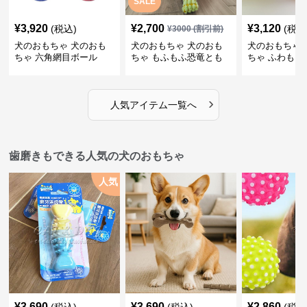
SALE
¥
3,920
¥
2,700
¥
3,120
(税込)
(税込
¥
3000
(割引前)
犬のおもちゃ 犬のおも
犬のおもちゃ 犬のおも
犬のおもちゃ 
ちゃ 六角網目ボール
ちゃ もふもふ恐竜とも
ちゃ ふわもこ
だち
ボール
›
人気アイテム一覧へ
歯磨きもできる人気の犬のおもちゃ
人気
¥
3,690
¥
3,690
¥
2,860