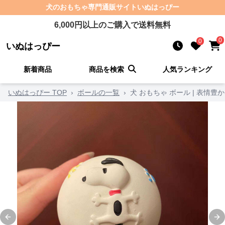
犬のおもちゃ
専門通販サイト
いぬはっぴー
6,000
円以上のご購入で送料無料
0
0
いぬはっぴー
新着商品
商品を検索
人気ランキング
いぬはっぴー TOP
›
ボールの一覧
›
犬 おもちゃ ボール | 表情
Previous slide
Ne