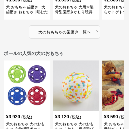
(税込)
(税込)
(税込
犬 おもちゃ 歯磨き | 犬
犬のおもちゃ 犬用木製
犬のおもちゃ 
歯磨き おもちゃ | 噛むだ
骨型歯磨きかじり玩具
らかトゲトゲ
けで歯垢除去！小型犬用
歯磨きおもち
ゴム製デンタルケア
›
犬のおもちゃ
の
歯磨き
一覧へ
ボールの人気の犬のおもちゃ
¥
3,920
¥
3,120
¥
3,590
(税込)
(税込)
(税込
犬のおもちゃ 犬のおも
犬のおもちゃ 犬のおも
犬 おもちゃ ボ
ちゃ 六角網目ボール
ちゃ ふわもこ模様遊び
機能ペット遊