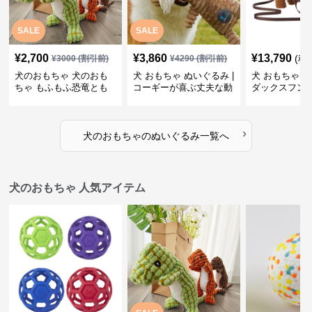
SALE
SALE
¥
2,700
¥
3,860
¥
13,790
(税
¥
3000
(割引前)
¥
4290
(割引前)
犬のおもちゃ 犬のおも
犬 おもちゃ ぬいぐるみ |
犬 おもちゃ ぬ
ちゃ もふもふ恐竜とも
コーギーが喜ぶ丈夫な動
ダックスフン
だち
物ぬいぐるみ
るみショルダ
›
犬のおもちゃ
の
ぬいぐるみ
一覧へ
犬のおもちゃ 人気アイテム