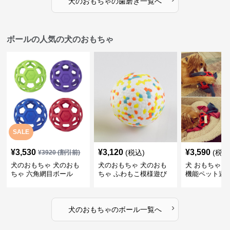
犬のおもちゃ
の
歯磨き
一覧へ
ボールの人気の犬のおもちゃ
SALE
¥
3,530
¥
3,120
¥
3,590
(税込)
(税込
¥
3920
(割引前)
犬のおもちゃ 犬のおも
犬のおもちゃ 犬のおも
犬 おもちゃ ボ
ちゃ 六角網目ボール
ちゃ ふわもこ模様遊び
機能ペット遊
ボール
›
犬のおもちゃ
の
ボール
一覧へ