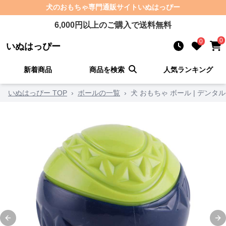
犬のおもちゃ
専門通販サイト
いぬはっぴー
6,000
円以上のご購入で送料無料
0
0
いぬはっぴー
新着商品
商品を検索
人気ランキング
いぬはっぴー TOP
›
ボールの一覧
›
犬 おもちゃ ボール | デン
Previous slide
Ne