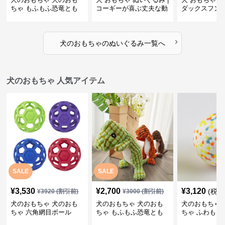
ちゃ もふもふ恐竜とも
コーギーが喜ぶ丈夫な動
ダックスフン
だち
物ぬいぐるみ
るみショルダ
›
犬のおもちゃ
の
ぬいぐるみ
一覧へ
犬のおもちゃ 人気アイテム
SALE
SALE
¥
3,530
¥
2,700
¥
3,120
(税込
¥
3920
(割引前)
¥
3000
(割引前)
犬のおもちゃ 犬のおも
犬のおもちゃ 犬のおも
犬のおもちゃ 
ちゃ 六角網目ボール
ちゃ もふもふ恐竜とも
ちゃ ふわもこ
だち
ボール