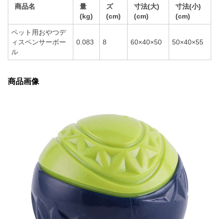
商品名
量
ズ
寸法(大)
寸法(小)
(kg)
(cm)
(cm)
(cm)
ペット用おやつデ
ィスペンサーボー
0.083
8
60×40×50
50×40×55
ル
商品画像