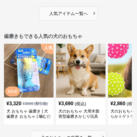
›
人気アイテム一覧へ
歯磨きもできる人気の犬のおもちゃ
人気
SALE
¥
3,320
¥
3,690
¥
2,860
(税込)
(税込
¥
3690
(割引前)
犬 おもちゃ 歯磨き | 犬
犬のおもちゃ 犬用木製
犬のおもちゃ 
歯磨き おもちゃ | 噛むだ
骨型歯磨きかじり玩具
らかトゲトゲ
けで歯垢除去！小型犬用
歯磨きおもち
ゴム製デンタルケア
›