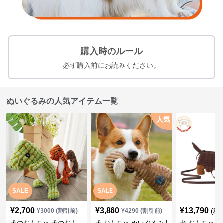
購入時のルール
必ず購入前にお読みください。
ぬいぐるみの人気アイテム一覧
人気
SALE
SALE
¥
2,700
¥
3,860
¥
13,790
(税
¥
3000
(割引前)
¥
4290
(割引前)
犬のおもちゃ 犬のおも
犬 おもちゃ ぬいぐるみ |
犬 おもちゃ ぬ