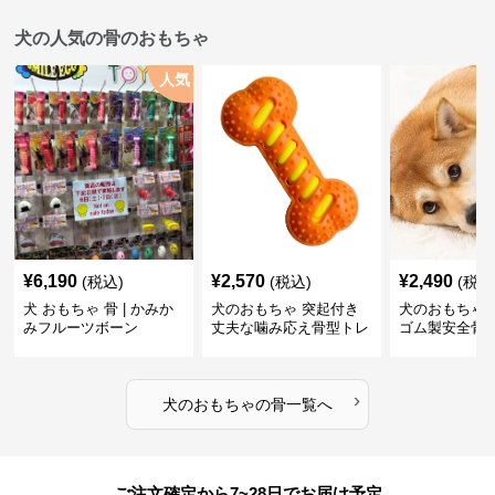
犬の人気の骨のおもちゃ
人気
¥
6,190
¥
2,570
¥
2,490
(税込)
(税込)
(税込
犬 おもちゃ 骨 | かみか
犬のおもちゃ 突起付き
犬のおもちゃ
みフルーツボーン
丈夫な噛み応え骨型トレ
ゴム製安全骨
ーニング玩具
ちゃ
›
犬のおもちゃ
の
骨
一覧へ
ご注文確定から7~28日でお届け予定