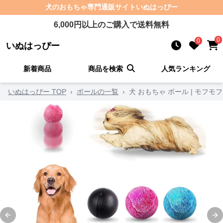
犬のおもちゃ
専門通販サイト
いぬはっぴー
6,000
円以上のご購入で送料無料
0
0
いぬはっぴー
新着商品
商品を検索
人気ランキング
いぬはっぴー TOP
›
ボールの一覧
›
犬 おもちゃ ボール | モフ
Previous slide
Ne