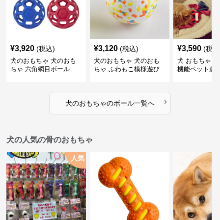
¥
3,920
¥
3,120
¥
3,590
(税込)
(税込)
(税込
犬のおもちゃ 犬のおも
犬のおもちゃ 犬のおも
犬 おもちゃ ボ
ちゃ 六角網目ボール
ちゃ ふわもこ模様遊び
機能ペット遊
ボール
›
犬のおもちゃ
の
ボール
一覧へ
犬の人気の骨のおもちゃ
人気