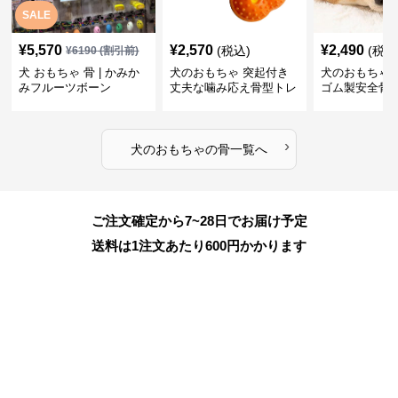
SALE
¥
5,570
¥
2,570
¥
2,490
(税込)
(税込
¥
6190
(割引前)
犬 おもちゃ 骨 | かみか
犬のおもちゃ 突起付き
犬のおもちゃ
みフルーツボーン
丈夫な噛み応え骨型トレ
ゴム製安全骨
ーニング玩具
ちゃ
›
犬のおもちゃ
の
骨
一覧へ
ご注文確定から7~28日でお届け予定
送料は1注文あたり
600
円かかります