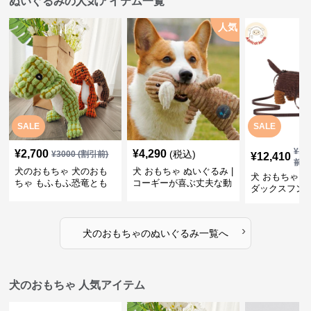
ぬいぐるみの人気アイテム一覧
人気
SALE
SALE
¥
13
¥
2,700
¥
4,290
(税込)
¥
3000
(割引前)
¥
12,410
前)
犬のおもちゃ 犬のおも
犬 おもちゃ ぬいぐるみ |
犬 おもちゃ ぬ
ちゃ もふもふ恐竜とも
コーギーが喜ぶ丈夫な動
ダックスフン
だち
物ぬいぐるみ
るみショルダ
›
犬のおもちゃ
の
ぬいぐるみ
一覧へ
犬のおもちゃ 人気アイテム