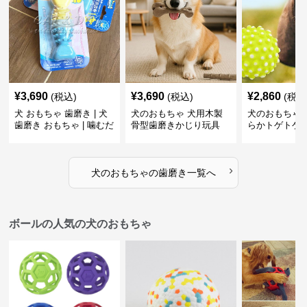
¥
3,690
¥
3,690
¥
2,860
(税込)
(税込)
(税込
犬 おもちゃ 歯磨き | 犬
犬のおもちゃ 犬用木製
犬のおもちゃ 
歯磨き おもちゃ | 噛むだ
骨型歯磨きかじり玩具
らかトゲトゲ
けで歯垢除去！小型犬用
歯磨きおもち
ゴム製デンタルケア
›
犬のおもちゃ
の
歯磨き
一覧へ
ボールの人気の犬のおもちゃ