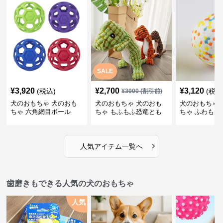
SALE
¥
3,920
¥
2,700
¥
3,120
(税込)
(税込
¥
3000
(割引前)
犬のおもちゃ 犬のおも
犬のおもちゃ 犬のおも
犬のおもちゃ 
ちゃ 六角網目ボール
ちゃ もふもふ恐竜とも
ちゃ ふわもこ
だち
ボール
›
人気アイテム一覧へ
歯磨きもできる人気の犬のおもちゃ
人気