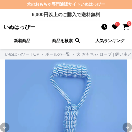
犬のおもちゃ
専門通販サイト
いぬはっぴー
6,000
円以上のご購入で送料無料
0
0
いぬはっぴー
新着商品
商品を検索
人気ランキング
いぬはっぴー TOP
›
ボールの一覧
›
犬 おもちゃ ロープ | 飼い
Previous slide
Ne