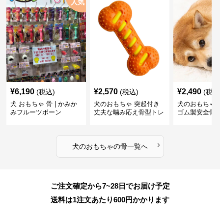
人気
¥
6,190
¥
2,570
¥
2,490
(税込)
(税込)
(税込
犬 おもちゃ 骨 | かみか
犬のおもちゃ 突起付き
犬のおもちゃ
みフルーツボーン
丈夫な噛み応え骨型トレ
ゴム製安全骨
ーニング玩具
ちゃ
›
犬のおもちゃ
の
骨
一覧へ
ご注文確定から7~28日でお届け予定
送料は1注文あたり
600
円かかります