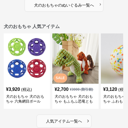
›
犬のおもちゃ
の
ぬいぐるみ
一覧へ
犬のおもちゃ 人気アイテム
SALE
¥
3,920
¥
2,700
¥
3,120
(税込)
(税込
¥
3000
(割引前)
犬のおもちゃ 犬のおも
犬のおもちゃ 犬のおも
犬のおもちゃ 
ちゃ 六角網目ボール
ちゃ もふもふ恐竜とも
ちゃ ふわもこ
だち
ボール
›
人気アイテム一覧へ