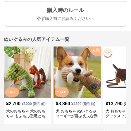
購入時のルール
必ず購入前にお読みください。
ぬいぐるみの人気アイテム一覧
人気
SALE
SALE
¥
2,700
¥
3,860
¥
13,790
(税
¥
3000
(割引前)
¥
4290
(割引前)
犬のおもちゃ 犬のおも
犬 おもちゃ ぬいぐるみ |
犬 おもちゃ ぬ
ちゃ もふもふ恐竜とも
コーギーが喜ぶ丈夫な動
ダックスフン
だち
物ぬいぐるみ
るみショルダ