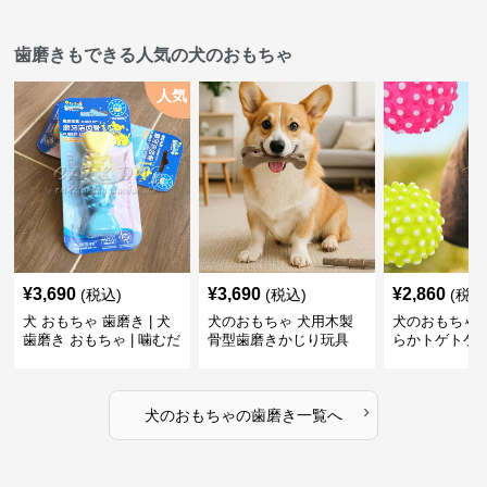
歯磨きもできる人気の犬のおもちゃ
人気
¥
3,690
¥
3,690
¥
2,860
(税込)
(税込)
(税込
犬 おもちゃ 歯磨き | 犬
犬のおもちゃ 犬用木製
犬のおもちゃ 
歯磨き おもちゃ | 噛むだ
骨型歯磨きかじり玩具
らかトゲトゲ
けで歯垢除去！小型犬用
歯磨きおもち
ゴム製デンタルケア
›
犬のおもちゃ
の
歯磨き
一覧へ