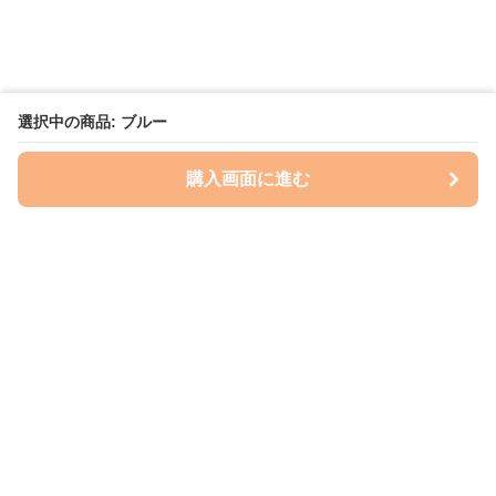
選択中の商品: ブルー
購入画面に進む
いぬはっぴー
について