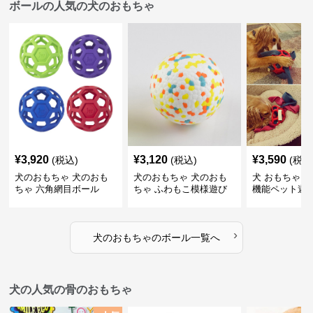
ボールの人気の犬のおもちゃ
¥
3,920
¥
3,120
¥
3,590
(税込)
(税込)
(税込
犬のおもちゃ 犬のおも
犬のおもちゃ 犬のおも
犬 おもちゃ ボ
ちゃ 六角網目ボール
ちゃ ふわもこ模様遊び
機能ペット遊
ボール
›
犬のおもちゃ
の
ボール
一覧へ
犬の人気の骨のおもちゃ