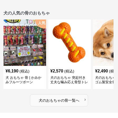
犬の人気の骨のおもちゃ
人気
¥
6,190
¥
2,570
¥
2,490
(税込)
(税込)
(税込
犬 おもちゃ 骨 | かみか
犬のおもちゃ 突起付き
犬のおもちゃ
みフルーツボーン
丈夫な噛み応え骨型トレ
ゴム製安全骨
ーニング玩具
ちゃ
›
犬のおもちゃ
の
骨
一覧へ