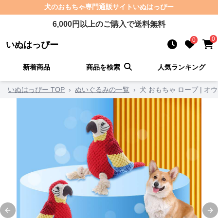
犬のおもちゃ
専門通販サイト
いぬはっぴー
6,000
円以上のご購入で送料無料
0
0
いぬはっぴー
新着商品
商品を検索
人気ランキング
いぬはっぴー TOP
›
ぬいぐるみの一覧
›
犬 おもちゃ ロープ | 
Previous slide
Ne