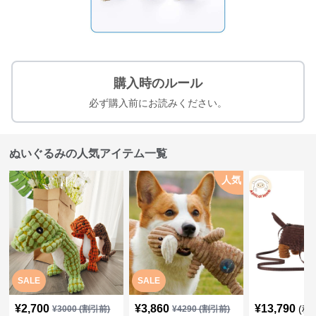
購入時のルール
必ず購入前にお読みください。
ぬいぐるみの人気アイテム一覧
人気
SALE
SALE
¥
2,700
¥
3,860
¥
13,790
(税
¥
3000
(割引前)
¥
4290
(割引前)