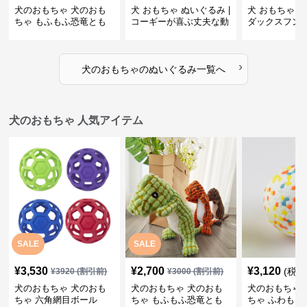
犬のおもちゃ 犬のおも
犬 おもちゃ ぬいぐるみ |
犬 おもちゃ ぬ
ちゃ もふもふ恐竜とも
コーギーが喜ぶ丈夫な動
ダックスフン
だち
物ぬいぐるみ
るみショルダ
›
犬のおもちゃ
の
ぬいぐるみ
一覧へ
犬のおもちゃ 人気アイテム
SALE
SALE
¥
3,530
¥
2,700
¥
3,120
(税込
¥
3920
(割引前)
¥
3000
(割引前)
犬のおもちゃ 犬のおも
犬のおもちゃ 犬のおも
犬のおもちゃ 
ちゃ 六角網目ボール
ちゃ もふもふ恐竜とも
ちゃ ふわもこ