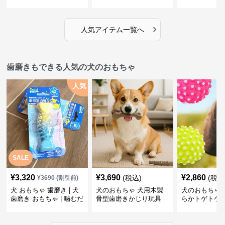
だち
ボール
›
人気アイテム一覧へ
歯磨きもできる人気の犬のおもちゃ
人気
SALE
¥
3,320
¥
3,690
¥
2,860
(税込)
(税込
¥
3690
(割引前)
犬 おもちゃ 歯磨き | 犬
犬のおもちゃ 犬用木製
犬のおもちゃ 
歯磨き おもちゃ | 噛むだ
骨型歯磨きかじり玩具
らかトゲトゲ
けで歯垢除去！小型犬用
歯磨きおもち
ゴム製デンタルケア