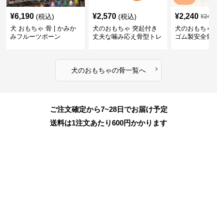
¥
6,190
¥
2,570
¥
2,240
(税込)
(税込)
¥
249
犬 おもちゃ 骨 | かみか
犬のおもちゃ 突起付き
犬のおもちゃ
みフルーツボーン
丈夫な噛み応え骨型トレ
ゴム製安全骨
ーニング玩具
ちゃ
›
犬のおもちゃ
の
骨
一覧へ
ご注文確定から7~28日でお届け予定
送料は1注文あたり
600
円かかります