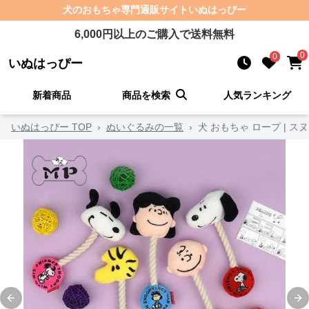
犬のおもちゃ
専門通販サイト
いぬはっぴー
6,000
円以上のご購入で送料無料
0
0
いぬはっぴー
新着商品
商品を検索
人気ランキング
いぬはっぴー TOP
›
ぬいぐるみの一覧
›
犬 おもちゃ ロープ | 
Previous slide
Ne