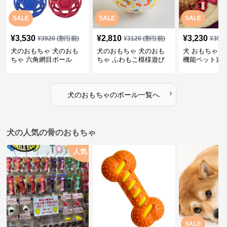
SALE
SALE
SALE
¥
3,530
¥
2,810
¥
3,230
¥
3920
(割引前)
¥
3120
(割引前)
¥
359
犬のおもちゃ 犬のおも
犬のおもちゃ 犬のおも
犬 おもちゃ ボ
ちゃ 六角網目ボール
ちゃ ふわもこ模様遊び
機能ペット遊
ボール
›
犬のおもちゃ
の
ボール
一覧へ
犬の人気の骨のおもちゃ
人気
SALE