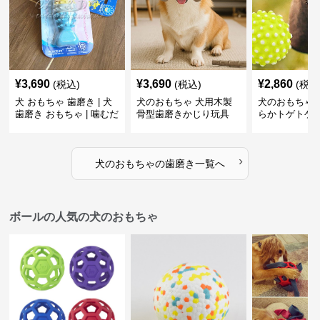
¥
3,690
¥
3,690
¥
2,860
(税込)
(税込)
(税込
犬 おもちゃ 歯磨き | 犬
犬のおもちゃ 犬用木製
犬のおもちゃ 
歯磨き おもちゃ | 噛むだ
骨型歯磨きかじり玩具
らかトゲトゲ
けで歯垢除去！小型犬用
歯磨きおもち
ゴム製デンタルケア
›
犬のおもちゃ
の
歯磨き
一覧へ
ボールの人気の犬のおもちゃ