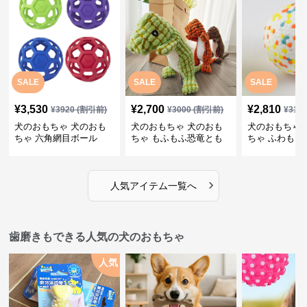
SALE
SALE
SALE
¥
3,530
¥
2,700
¥
2,810
¥
3920
(割引前)
¥
3000
(割引前)
¥
312
犬のおもちゃ 犬のおも
犬のおもちゃ 犬のおも
犬のおもちゃ 
ちゃ 六角網目ボール
ちゃ もふもふ恐竜とも
ちゃ ふわもこ
だち
ボール
›
人気アイテム一覧へ
歯磨きもできる人気の犬のおもちゃ
人気