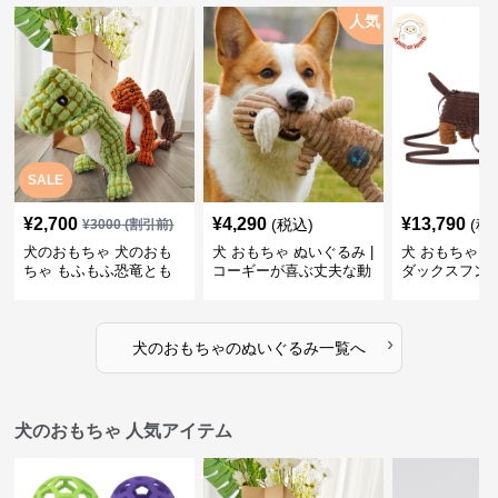
人気
SALE
¥
2,700
¥
4,290
¥
13,790
(税込)
(税
¥
3000
(割引前)
犬のおもちゃ 犬のおも
犬 おもちゃ ぬいぐるみ |
犬 おもちゃ ぬ
ちゃ もふもふ恐竜とも
コーギーが喜ぶ丈夫な動
ダックスフン
だち
物ぬいぐるみ
るみショルダ
›
犬のおもちゃ
の
ぬいぐるみ
一覧へ
犬のおもちゃ 人気アイテム