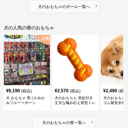
›
犬のおもちゃ
の
ボール
一覧へ
犬の人気の骨のおもちゃ
人気
¥
6,190
¥
2,570
¥
2,490
(税込)
(税込)
(税込
犬 おもちゃ 骨 | かみか
犬のおもちゃ 突起付き
犬のおもちゃ
みフルーツボーン
丈夫な噛み応え骨型トレ
ゴム製安全骨
ーニング玩具
ちゃ
›
犬のおもちゃ
の
骨
一覧へ