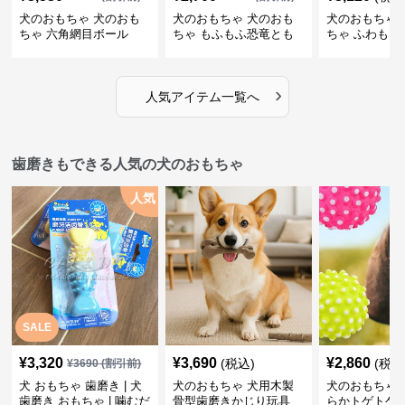
犬のおもちゃ 犬のおも
犬のおもちゃ 犬のおも
犬のおもちゃ 
ちゃ 六角網目ボール
ちゃ もふもふ恐竜とも
ちゃ ふわもこ
だち
ボール
›
人気アイテム一覧へ
歯磨きもできる人気の犬のおもちゃ
人気
SALE
¥
3,320
¥
3,690
¥
2,860
(税込)
(税込
¥
3690
(割引前)
犬 おもちゃ 歯磨き | 犬
犬のおもちゃ 犬用木製
犬のおもちゃ 
歯磨き おもちゃ | 噛むだ
骨型歯磨きかじり玩具
らかトゲトゲ