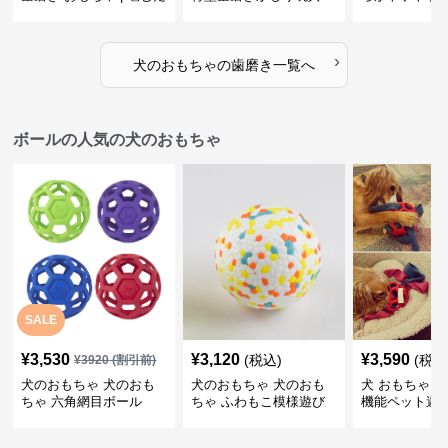
けで歯垢除去！小型犬用
歯磨きおもち
ゴム製デンタルケア
›
犬のおもちゃ
の
歯磨き
一覧へ
ボールの人気の犬のおもちゃ
SALE
¥
3,530
¥
3,120
¥
3,590
(税込)
(税込
¥
3920
(割引前)
犬のおもちゃ 犬のおも
犬のおもちゃ 犬のおも
犬 おもちゃ ボ
ちゃ 六角網目ボール
ちゃ ふわもこ模様遊び
機能ペット遊
ボール