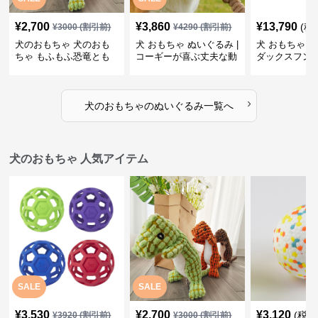
¥
2,700
¥
3,860
¥
13,790
(税
¥
3000
(割引前)
¥
4290
(割引前)
犬のおもちゃ 犬のおも
犬 おもちゃ ぬいぐるみ |
犬 おもちゃ ぬ
ちゃ もふもふ恐竜とも
コーギーが喜ぶ丈夫な動
ダックスフン
だち
物ぬいぐるみ
るみショルダ
›
犬のおもちゃ
の
ぬいぐるみ
一覧へ
犬のおもちゃ 人気アイテム
SALE
SALE
¥
3,530
¥
2,700
¥
3,120
(税込
¥
3920
(割引前)
¥
3000
(割引前)