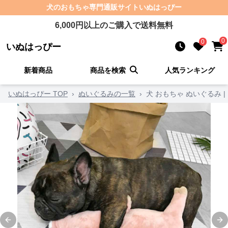
犬のおもちゃ
専門通販サイト
いぬはっぴー
6,000
円以上のご購入で送料無料
0
0
いぬはっぴー
新着商品
商品を検索
人気ランキング
いぬはっぴー TOP
›
ぬいぐるみの一覧
›
犬 おもちゃ ぬいぐるみ |
Previous slide
Ne