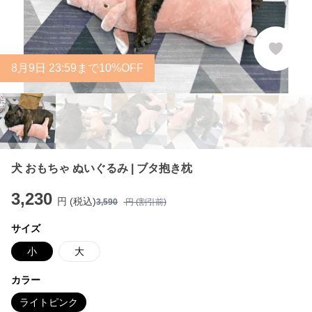
8
月
9
日 23:59まで10%OFF
犬 おもちゃ ぬいぐるみ | ブタ抱き枕
3,230
円 (税込)
3,590
円 (割引前)
サイズ
小
大
カラー
ライトピンク