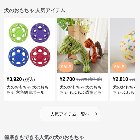
犬のおもちゃ 人気アイテム
SALE
SALE
¥
3,920
¥
2,700
¥
2,810
(税込)
¥
3000
(割引前)
¥
312
犬のおもちゃ 犬のおも
犬のおもちゃ 犬のおも
犬のおもちゃ 
ちゃ 六角網目ボール
ちゃ もふもふ恐竜とも
ちゃ ふわもこ
だち
ボール
›
人気アイテム一覧へ
歯磨きもできる人気の犬のおもちゃ