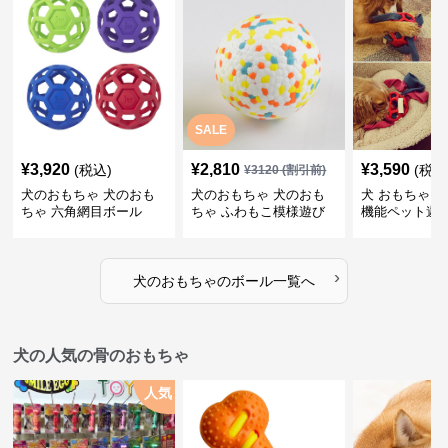
SALE
¥
3,920
¥
2,810
¥
3,590
(税込)
(税込
¥
3120
(割引前)
犬のおもちゃ 犬のおも
犬のおもちゃ 犬のおも
犬 おもちゃ ボ
ちゃ 六角網目ボール
ちゃ ふわもこ模様遊び
機能ペット遊
ボール
›
犬のおもちゃ
の
ボール
一覧へ
犬の人気の骨のおもちゃ
人気