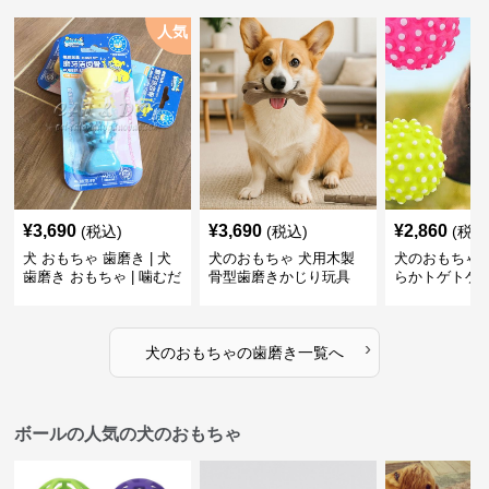
人気
¥
3,690
¥
3,690
¥
2,860
(税込)
(税込)
(税込
犬 おもちゃ 歯磨き | 犬
犬のおもちゃ 犬用木製
犬のおもちゃ 
歯磨き おもちゃ | 噛むだ
骨型歯磨きかじり玩具
らかトゲトゲ
けで歯垢除去！小型犬用
歯磨きおもち
ゴム製デンタルケア
›
犬のおもちゃ
の
歯磨き
一覧へ
ボールの人気の犬のおもちゃ