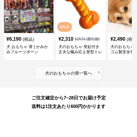
SALE
¥
6,190
¥
2,310
¥
2,490
(税込)
(税込
¥
2570
(割引前)
犬 おもちゃ 骨 | かみか
犬のおもちゃ 突起付き
犬のおもちゃ
みフルーツボーン
丈夫な噛み応え骨型トレ
ゴム製安全骨
ーニング玩具
ちゃ
›
犬のおもちゃ
の
骨
一覧へ
ご注文確定から7~28日でお届け予定
送料は1注文あたり
600
円かかります