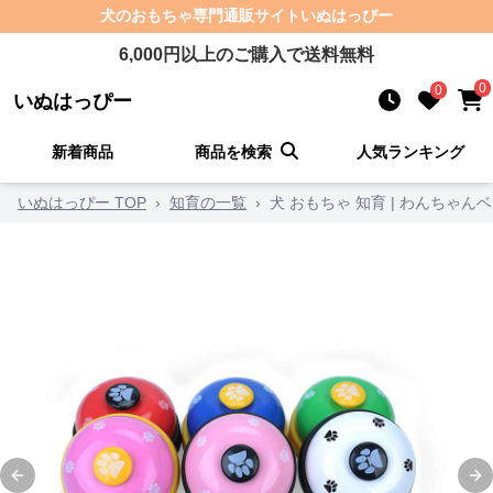
犬のおもちゃ
専門通販サイト
いぬはっぴー
6,000
円以上のご購入で送料無料
0
0
いぬはっぴー
新着商品
商品を検索
人気ランキング
いぬはっぴー TOP
›
知育の一覧
›
犬 おもちゃ 知育 | わんちゃん
Previous slide
Ne