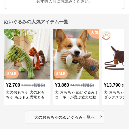
必ず購入前にお読みください。
ぬいぐるみの人気アイテム一覧
人気
SALE
SALE
¥
2,700
¥
3,860
¥
13,790
(税
¥
3000
(割引前)
¥
4290
(割引前)
犬のおもちゃ 犬のおも
犬 おもちゃ ぬいぐるみ |
犬 おもちゃ ぬ
ちゃ もふもふ恐竜とも
コーギーが喜ぶ丈夫な動
ダックスフン
だち
物ぬいぐるみ
るみショルダ
›
犬のおもちゃ
の
ぬいぐるみ
一覧へ