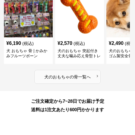
¥
6,190
¥
2,570
¥
2,490
(税込)
(税込)
(税込
犬 おもちゃ 骨 | かみか
犬のおもちゃ 突起付き
犬のおもちゃ
みフルーツボーン
丈夫な噛み応え骨型トレ
ゴム製安全骨
ーニング玩具
ちゃ
›
犬のおもちゃ
の
骨
一覧へ
ご注文確定から7~28日でお届け予定
送料は1注文あたり
600
円かかります