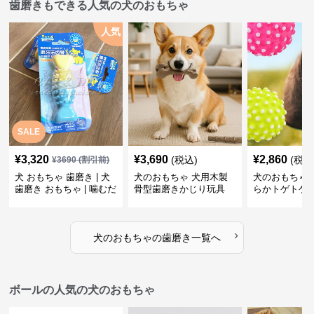
歯磨きもできる人気の犬のおもちゃ
人気
SALE
¥
3,320
¥
3,690
¥
2,860
(税込)
(税込
¥
3690
(割引前)
犬 おもちゃ 歯磨き | 犬
犬のおもちゃ 犬用木製
犬のおもちゃ 
歯磨き おもちゃ | 噛むだ
骨型歯磨きかじり玩具
らかトゲトゲ
けで歯垢除去！小型犬用
歯磨きおもち
ゴム製デンタルケア
›
犬のおもちゃ
の
歯磨き
一覧へ
ボールの人気の犬のおもちゃ