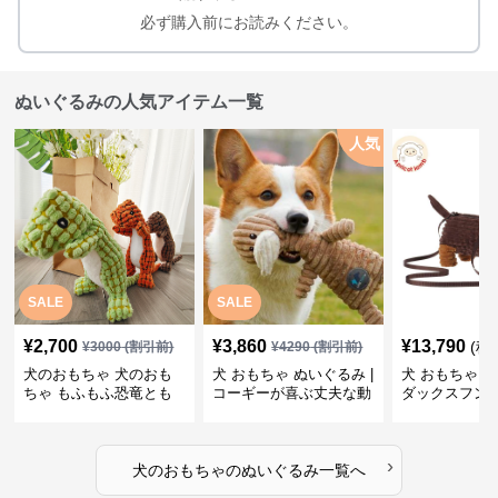
必ず購入前にお読みください。
ぬいぐるみの人気アイテム一覧
人気
SALE
SALE
¥
2,700
¥
3,860
¥
13,790
(税
¥
3000
(割引前)
¥
4290
(割引前)
犬のおもちゃ 犬のおも
犬 おもちゃ ぬいぐるみ |
犬 おもちゃ ぬ
ちゃ もふもふ恐竜とも
コーギーが喜ぶ丈夫な動
ダックスフン
だち
物ぬいぐるみ
るみショルダ
›
犬のおもちゃ
の
ぬいぐるみ
一覧へ