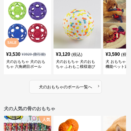
SALE
¥
3,530
¥
3,120
¥
3,590
(税込)
(税込
¥
3920
(割引前)
犬のおもちゃ 犬のおも
犬のおもちゃ 犬のおも
犬 おもちゃ ボ
ちゃ 六角網目ボール
ちゃ ふわもこ模様遊び
機能ペット遊
ボール
›
犬のおもちゃ
の
ボール
一覧へ
犬の人気の骨のおもちゃ
人気