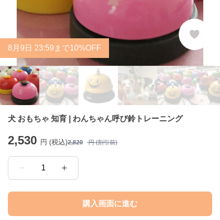
8
月
9
日 23:59まで10%OFF
犬 おもちゃ 知育 | わんちゃん呼び鈴トレーニング
2,530
円 (税込)
2,820
円 (割引前)
1
購入画面に進む