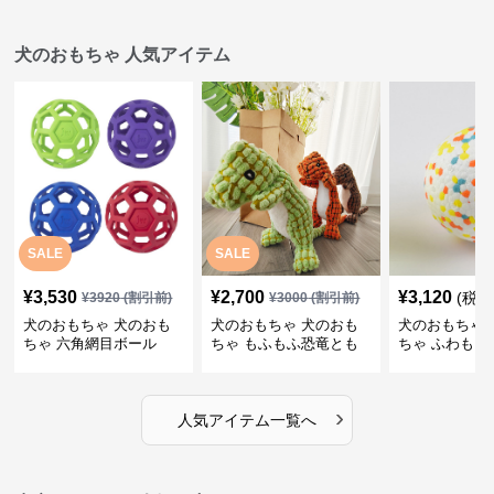
犬のおもちゃ 人気アイテム
SALE
SALE
¥
3,530
¥
2,700
¥
3,120
(税込
¥
3920
(割引前)
¥
3000
(割引前)
犬のおもちゃ 犬のおも
犬のおもちゃ 犬のおも
犬のおもちゃ 
ちゃ 六角網目ボール
ちゃ もふもふ恐竜とも
ちゃ ふわもこ
だち
ボール
›
人気アイテム一覧へ