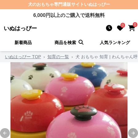
犬のおもちゃ
専門通販サイト
いぬはっぴー
6,000
円以上のご購入で送料無料
0
0
いぬはっぴー
新着商品
商品を検索
人気ランキング
いぬはっぴー TOP
›
知育の一覧
›
犬 おもちゃ 知育 | わんちゃ
Previous slide
Ne