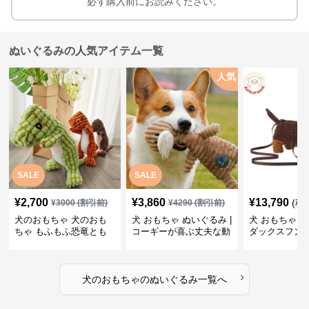
必ず購入前にお読みください。
ぬいぐるみの人気アイテム一覧
人気
SALE
SALE
¥
2,700
¥
3,860
¥
13,790
(税
¥
3000
(割引前)
¥
4290
(割引前)
犬のおもちゃ 犬のおも
犬 おもちゃ ぬいぐるみ |
犬 おもちゃ ぬ
ちゃ もふもふ恐竜とも
コーギーが喜ぶ丈夫な動
ダックスフン
だち
物ぬいぐるみ
るみショルダ
›
犬のおもちゃ
の
ぬいぐるみ
一覧へ