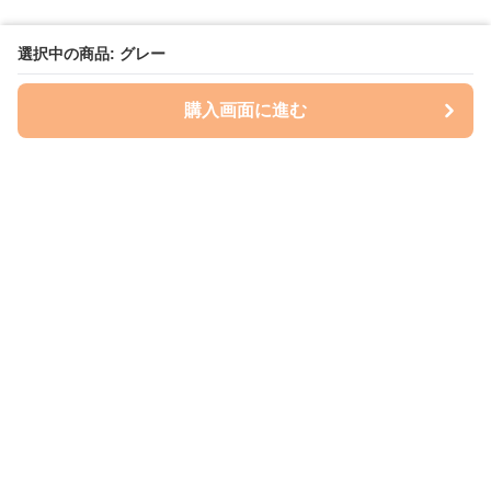
選択中の商品: グレー
購入画面に進む
いぬはっぴー
について
会社概要