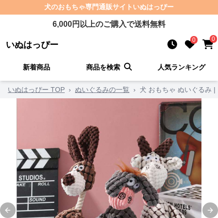
犬のおもちゃ
専門通販サイト
いぬはっぴー
6,000
円以上のご購入で送料無料
0
0
いぬはっぴー
新着商品
商品を検索
人気ランキング
いぬはっぴー TOP
›
ぬいぐるみの一覧
›
犬 おもちゃ ぬいぐるみ 
Previous slide
Ne