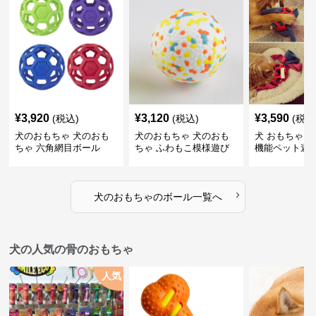
¥
3,920
¥
3,120
¥
3,590
(税込)
(税込)
(税込
犬のおもちゃ 犬のおも
犬のおもちゃ 犬のおも
犬 おもちゃ ボ
ちゃ 六角網目ボール
ちゃ ふわもこ模様遊び
機能ペット遊
ボール
›
犬のおもちゃ
の
ボール
一覧へ
犬の人気の骨のおもちゃ
人気