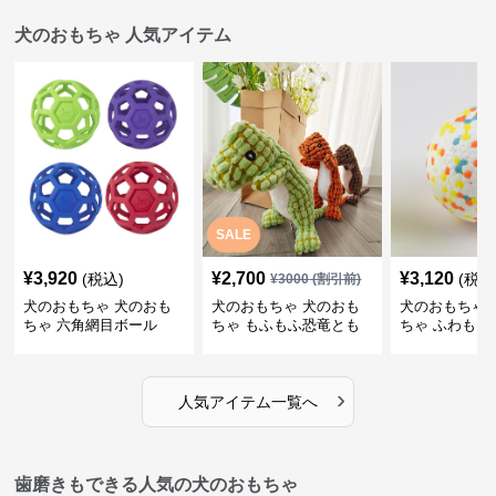
犬のおもちゃ 人気アイテム
SALE
¥
3,920
¥
2,700
¥
3,120
(税込)
(税込
¥
3000
(割引前)
犬のおもちゃ 犬のおも
犬のおもちゃ 犬のおも
犬のおもちゃ 
ちゃ 六角網目ボール
ちゃ もふもふ恐竜とも
ちゃ ふわもこ
だち
ボール
›
人気アイテム一覧へ
歯磨きもできる人気の犬のおもちゃ