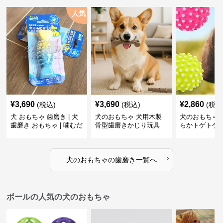
人気
¥
3,690
¥
3,690
¥
2,860
(税込)
(税込)
(税込
犬 おもちゃ 歯磨き | 犬
犬のおもちゃ 犬用木製
犬のおもちゃ 
歯磨き おもちゃ | 噛むだ
骨型歯磨きかじり玩具
らかトゲトゲ
けで歯垢除去！小型犬用
歯磨きおもち
ゴム製デンタルケア
›
犬のおもちゃ
の
歯磨き
一覧へ
ボールの人気の犬のおもちゃ