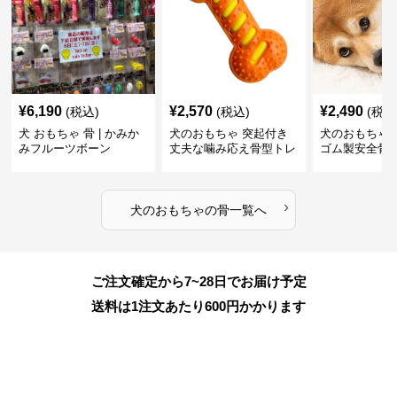
¥
6,190
¥
2,570
¥
2,490
(税込)
(税込)
(税込
犬 おもちゃ 骨 | かみか
犬のおもちゃ 突起付き
犬のおもちゃ
みフルーツボーン
丈夫な噛み応え骨型トレ
ゴム製安全骨
ーニング玩具
ちゃ
›
犬のおもちゃ
の
骨
一覧へ
ご注文確定から7~28日でお届け予定
送料は1注文あたり
600
円かかります