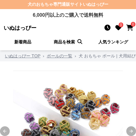
犬のおもちゃ
専門通販サイト
いぬはっぴー
6,000
円以上のご購入で送料無料
0
0
いぬはっぴー
新着商品
商品を検索
人気ランキング
いぬはっぴー TOP
›
ボールの一覧
›
犬 おもちゃ ボール | 犬用
Previous slide
Ne