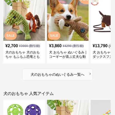
SALE
SALE
¥
2,700
¥
3,860
¥
13,790
(税
¥
3000
(割引前)
¥
4290
(割引前)
犬のおもちゃ 犬のおも
犬 おもちゃ ぬいぐるみ |
犬 おもちゃ ぬ
ちゃ もふもふ恐竜とも
コーギーが喜ぶ丈夫な動
ダックスフン
だち
物ぬいぐるみ
るみショルダ
›
犬のおもちゃ
の
ぬいぐるみ
一覧へ
犬のおもちゃ 人気アイテム