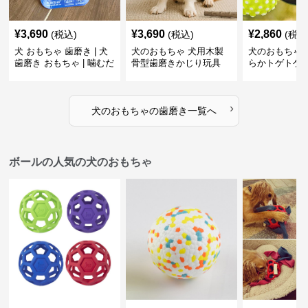
¥
3,690
¥
3,690
¥
2,860
(税込)
(税込)
(税込
犬 おもちゃ 歯磨き | 犬
犬のおもちゃ 犬用木製
犬のおもちゃ 
歯磨き おもちゃ | 噛むだ
骨型歯磨きかじり玩具
らかトゲトゲ
けで歯垢除去！小型犬用
歯磨きおもち
ゴム製デンタルケア
›
犬のおもちゃ
の
歯磨き
一覧へ
ボールの人気の犬のおもちゃ