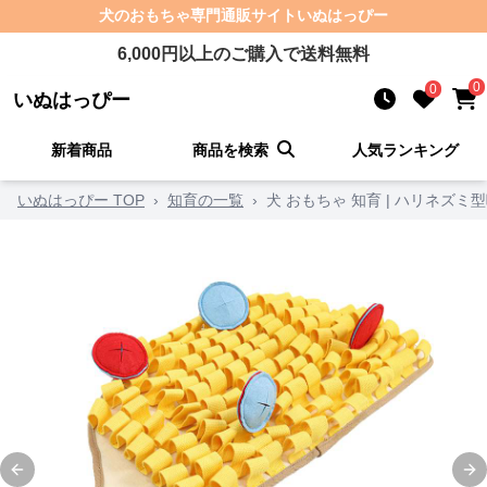
犬のおもちゃ
専門通販サイト
いぬはっぴー
6,000
円以上のご購入で送料無料
0
0
いぬはっぴー
新着商品
商品を検索
人気ランキング
いぬはっぴー TOP
›
知育の一覧
›
犬 おもちゃ 知育 | ハリネズ
Previous slide
Ne