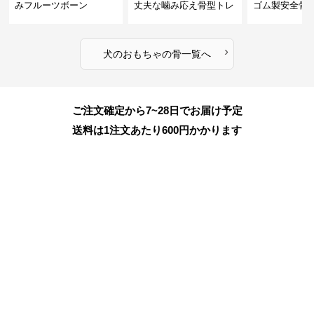
みフルーツボーン
丈夫な噛み応え骨型トレ
ゴム製安全骨
ーニング玩具
ちゃ
›
犬のおもちゃ
の
骨
一覧へ
ご注文確定から7~28日でお届け予定
送料は1注文あたり
600
円かかります