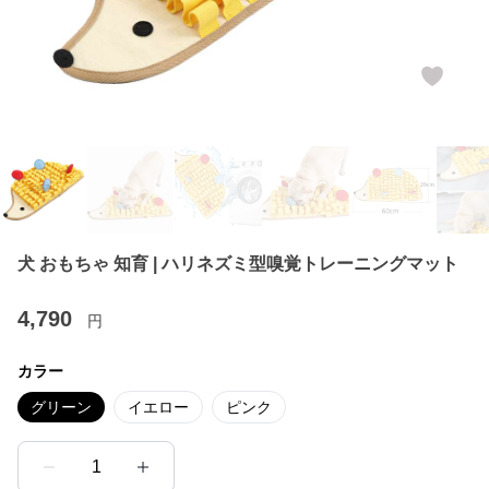
犬 おもちゃ 知育 | ハリネズミ型嗅覚トレーニングマット
4,790
円
カラー
グリーン
イエロー
ピンク
1