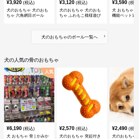
¥
3,920
¥
3,120
¥
3,590
(税込)
(税込)
(税込
犬のおもちゃ 犬のおも
犬のおもちゃ 犬のおも
犬 おもちゃ ボ
ちゃ 六角網目ボール
ちゃ ふわもこ模様遊び
機能ペット遊
ボール
›
犬のおもちゃ
の
ボール
一覧へ
犬の人気の骨のおもちゃ
人気
¥
6,190
¥
2,570
¥
2,490
(税込)
(税込)
(税込
犬 おもちゃ 骨 | かみか
犬のおもちゃ 突起付き
犬のおもちゃ