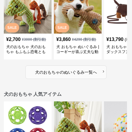
SALE
SALE
¥
2,700
¥
3,860
¥
13,790
(税
¥
3000
(割引前)
¥
4290
(割引前)
犬のおもちゃ 犬のおも
犬 おもちゃ ぬいぐるみ |
犬 おもちゃ ぬ
ちゃ もふもふ恐竜とも
コーギーが喜ぶ丈夫な動
ダックスフン
だち
物ぬいぐるみ
るみショルダ
›
犬のおもちゃ
の
ぬいぐるみ
一覧へ
犬のおもちゃ 人気アイテム