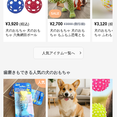
SALE
¥
3,920
¥
2,700
¥
3,120
(税込)
(税込
¥
3000
(割引前)
犬のおもちゃ 犬のおも
犬のおもちゃ 犬のおも
犬のおもちゃ 
ちゃ 六角網目ボール
ちゃ もふもふ恐竜とも
ちゃ ふわもこ
だち
ボール
›
人気アイテム一覧へ
歯磨きもできる人気の犬のおもちゃ
人気