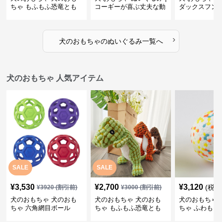
ちゃ もふもふ恐竜とも
コーギーが喜ぶ丈夫な動
ダックスフン
だち
物ぬいぐるみ
るみショルダ
›
犬のおもちゃ
の
ぬいぐるみ
一覧へ
犬のおもちゃ 人気アイテム
SALE
SALE
¥
3,530
¥
2,700
¥
3,120
(税込
¥
3920
(割引前)
¥
3000
(割引前)
犬のおもちゃ 犬のおも
犬のおもちゃ 犬のおも
犬のおもちゃ 
ちゃ 六角網目ボール
ちゃ もふもふ恐竜とも
ちゃ ふわもこ
だち
ボール