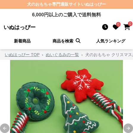
犬のおもちゃ
専門通販サイト
いぬはっぴー
6,000
円以上のご購入で送料無料
0
0
いぬはっぴー
新着商品
商品を検索
人気ランキング
いぬはっぴー TOP
›
ぬいぐるみの一覧
›
犬のおもちゃ クリスマ
Previous slide
Ne