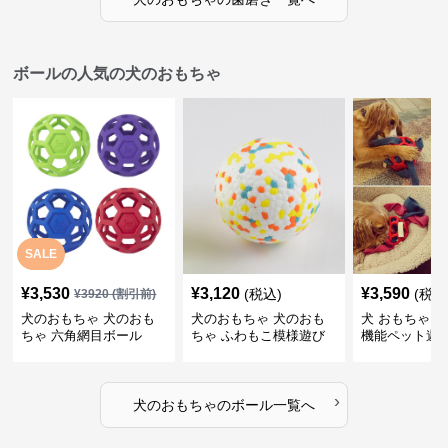
ボールの人気の犬のおもちゃ
SALE
¥
3,530
¥
3,120
¥
3,590
(税込)
(税込
¥
3920
(割引前)
犬のおもちゃ 犬のおも
犬のおもちゃ 犬のおも
犬 おもちゃ ボ
ちゃ 六角網目ボール
ちゃ ふわもこ模様遊び
機能ペット遊
ボール
›
犬のおもちゃ
の
ボール
一覧へ