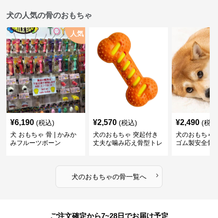
犬の人気の骨のおもちゃ
人気
¥
6,190
¥
2,570
¥
2,490
(税込)
(税込)
(税込
犬 おもちゃ 骨 | かみか
犬のおもちゃ 突起付き
犬のおもちゃ
みフルーツボーン
丈夫な噛み応え骨型トレ
ゴム製安全骨
ーニング玩具
ちゃ
›
犬のおもちゃ
の
骨
一覧へ
ご注文確定から7~28日でお届け予定