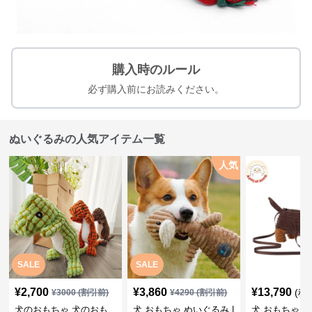
購入時のルール
必ず購入前にお読みください。
ぬいぐるみの人気アイテム一覧
人気
SALE
SALE
¥
2,700
¥
3,860
¥
13,790
(税
¥
3000
(割引前)
¥
4290
(割引前)
犬のおもちゃ 犬のおも
犬 おもちゃ ぬいぐるみ |
犬 おもちゃ ぬ