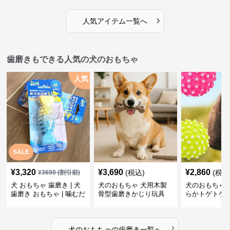
›
人気アイテム一覧へ
歯磨きもできる人気の犬のおもちゃ
人気
SALE
¥
3,320
¥
3,690
¥
2,860
(税込)
(税込
¥
3690
(割引前)
犬 おもちゃ 歯磨き | 犬
犬のおもちゃ 犬用木製
犬のおもちゃ 
歯磨き おもちゃ | 噛むだ
骨型歯磨きかじり玩具
らかトゲトゲ
けで歯垢除去！小型犬用
歯磨きおもち
ゴム製デンタルケア
›
犬のおもちゃ
の
歯磨き
一覧へ