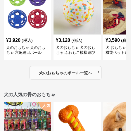
¥
3,920
¥
3,120
¥
3,590
(税込)
(税込)
(税込
犬のおもちゃ 犬のおも
犬のおもちゃ 犬のおも
犬 おもちゃ ボ
ちゃ 六角網目ボール
ちゃ ふわもこ模様遊び
機能ペット遊
ボール
›
犬のおもちゃ
の
ボール
一覧へ
犬の人気の骨のおもちゃ
人気