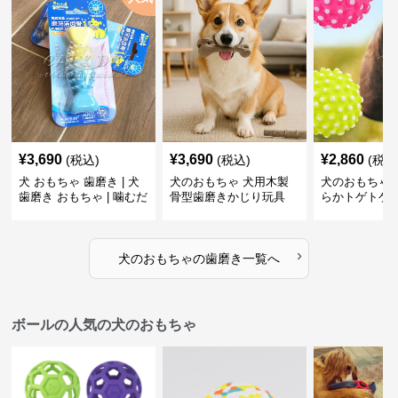
¥
3,690
¥
3,690
¥
2,860
(税込)
(税込)
(税込
犬 おもちゃ 歯磨き | 犬
犬のおもちゃ 犬用木製
犬のおもちゃ 
歯磨き おもちゃ | 噛むだ
骨型歯磨きかじり玩具
らかトゲトゲ
けで歯垢除去！小型犬用
歯磨きおもち
ゴム製デンタルケア
›
犬のおもちゃ
の
歯磨き
一覧へ
ボールの人気の犬のおもちゃ