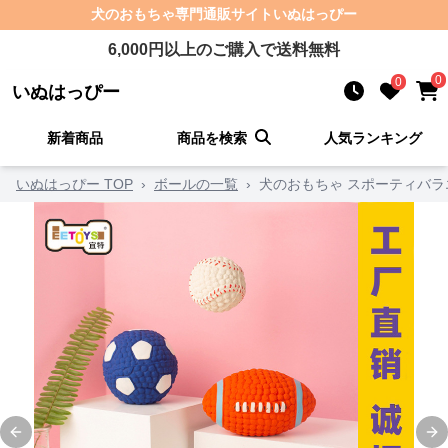
犬のおもちゃ
専門通販サイト
いぬはっぴー
6,000
円以上のご購入で送料無料
0
0
いぬはっぴー
新着商品
商品を検索
人気ランキング
いぬはっぴー TOP
›
ボールの一覧
›
犬のおもちゃ スポーティバラ
Previous slide
Ne