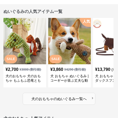
ぬいぐるみの人気アイテム一覧
人気
SALE
SALE
¥
2,700
¥
3,860
¥
13,790
(税
¥
3000
(割引前)
¥
4290
(割引前)
犬のおもちゃ 犬のおも
犬 おもちゃ ぬいぐるみ |
犬 おもちゃ ぬ
ちゃ もふもふ恐竜とも
コーギーが喜ぶ丈夫な動
ダックスフン
だち
物ぬいぐるみ
るみショルダ
›
犬のおもちゃ
の
ぬいぐるみ
一覧へ