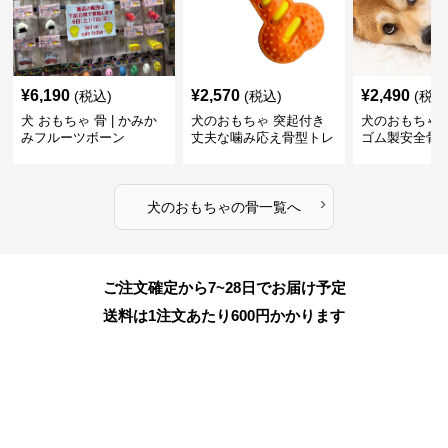
¥
6,190
¥
2,570
¥
2,490
(税込)
(税込)
(税込
犬 おもちゃ 骨 | かみか
犬のおもちゃ 突起付き
犬のおもちゃ
みフルーツボーン
丈夫な噛み応え骨型トレ
ゴム製安全骨
ーニング玩具
ちゃ
›
犬のおもちゃ
の
骨
一覧へ
ご注文確定から7~28日でお届け予定
送料は1注文あたり
600
円かかります