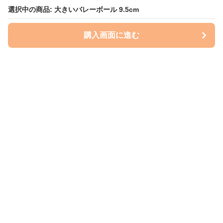
選択中の商品: 大きいバレーボール 9.5cm
購入画面に進む
いぬはっぴー
について
会社概要
利用規約