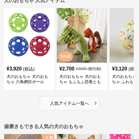
犬のおもちゃ 人気アイテム
SALE
¥
3,920
¥
2,700
¥
3,120
(税込)
(税込
¥
3000
(割引前)
犬のおもちゃ 犬のおも
犬のおもちゃ 犬のおも
犬のおもちゃ 
ちゃ 六角網目ボール
ちゃ もふもふ恐竜とも
ちゃ ふわもこ
だち
ボール
›
人気アイテム一覧へ
歯磨きもできる人気の犬のおもちゃ
人気