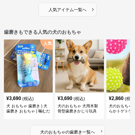
›
人気アイテム一覧へ
歯磨きもできる人気の犬のおもちゃ
人気
¥
3,690
¥
3,690
¥
2,860
(税込)
(税込)
(税込
犬 おもちゃ 歯磨き | 犬
犬のおもちゃ 犬用木製
犬のおもちゃ 
歯磨き おもちゃ | 噛むだ
骨型歯磨きかじり玩具
らかトゲトゲ
けで歯垢除去！小型犬用
歯磨きおもち
ゴム製デンタルケア
›
犬のおもちゃ
の
歯磨き
一覧へ