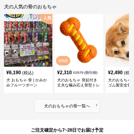
犬の人気の骨のおもちゃ
人気
SALE
¥
6,190
¥
2,310
¥
2,490
(税込)
(税込
¥
2570
(割引前)
犬 おもちゃ 骨 | かみか
犬のおもちゃ 突起付き
犬のおもちゃ
みフルーツボーン
丈夫な噛み応え骨型トレ
ゴム製安全骨
ーニング玩具
ちゃ
›
犬のおもちゃ
の
骨
一覧へ
ご注文確定から7~28日でお届け予定