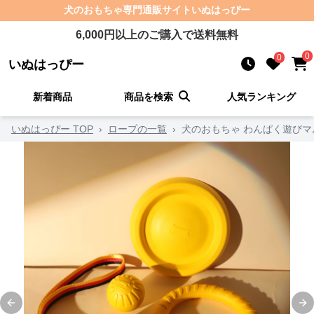
犬のおもちゃ
専門通販サイト
いぬはっぴー
6,000
円以上のご購入で送料無料
0
0
いぬはっぴー
新着商品
商品を検索
人気ランキング
いぬはっぴー TOP
›
ロープの一覧
›
犬のおもちゃ わんぱく遊び
Previous slide
Ne