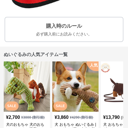
購入時のルール
必ず購入前にお読みください。
ぬいぐるみの人気アイテム一覧
人気
SALE
SALE
¥
2,700
¥
3,860
¥
13,790
(税
¥
3000
(割引前)
¥
4290
(割引前)
犬のおもちゃ 犬のおも
犬 おもちゃ ぬいぐるみ |
犬 おもちゃ ぬ