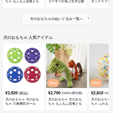
ちゃ もふもふ恐竜とも
コーギーが喜ぶ丈夫な動
ダックスフン
だち
物ぬいぐるみ
るみショルダ
›
犬のおもちゃ
の
ぬいぐるみ
一覧へ
犬のおもちゃ 人気アイテム
SALE
SALE
¥
3,920
¥
2,700
¥
2,810
(税込)
¥
3000
(割引前)
¥
312
犬のおもちゃ 犬のおも
犬のおもちゃ 犬のおも
犬のおもちゃ 
ちゃ 六角網目ボール
ちゃ もふもふ恐竜とも
ちゃ ふわもこ
だち
ボール