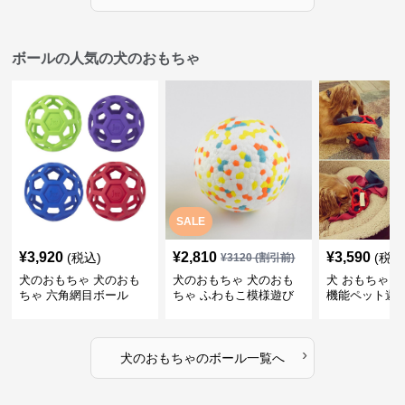
ボールの人気の犬のおもちゃ
SALE
¥
3,920
¥
2,810
¥
3,590
(税込)
(税込
¥
3120
(割引前)
犬のおもちゃ 犬のおも
犬のおもちゃ 犬のおも
犬 おもちゃ ボ
ちゃ 六角網目ボール
ちゃ ふわもこ模様遊び
機能ペット遊
ボール
›
犬のおもちゃ
の
ボール
一覧へ