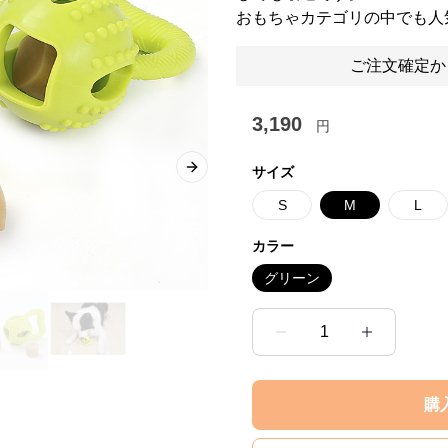
おもちゃカテゴリの中でも人
ご注文確定か
3,190
円
サイズ
Next slide
S
M
L
カラー
グリーン
1
購