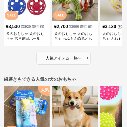
SALE
SALE
¥
3,530
¥
2,700
¥
3,120
(税込
¥
3920
(割引前)
¥
3000
(割引前)
犬のおもちゃ 犬のおも
犬のおもちゃ 犬のおも
犬のおもちゃ 
ちゃ 六角網目ボール
ちゃ もふもふ恐竜とも
ちゃ ふわもこ
だち
ボール
›
人気アイテム一覧へ
歯磨きもできる人気の犬のおもちゃ
人気