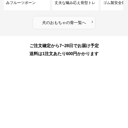
みフルーツボーン
丈夫な噛み応え骨型トレ
ゴム製安全骨
ーニング玩具
ちゃ
›
犬のおもちゃ
の
骨
一覧へ
ご注文確定から7~28日でお届け予定
送料は1注文あたり
600
円かかります