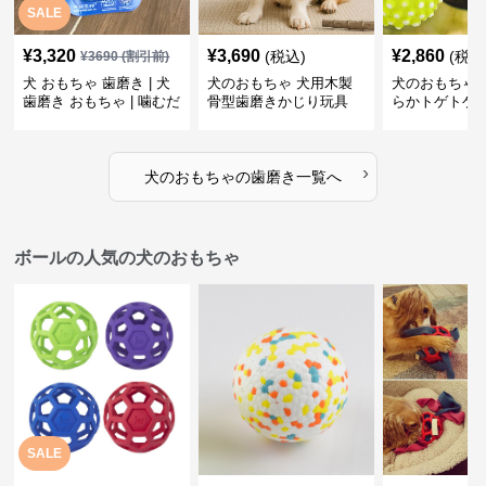
SALE
¥
3,320
¥
3,690
¥
2,860
(税込)
(税込
¥
3690
(割引前)
犬 おもちゃ 歯磨き | 犬
犬のおもちゃ 犬用木製
犬のおもちゃ 
歯磨き おもちゃ | 噛むだ
骨型歯磨きかじり玩具
らかトゲトゲ
けで歯垢除去！小型犬用
歯磨きおもち
ゴム製デンタルケア
›
犬のおもちゃ
の
歯磨き
一覧へ
ボールの人気の犬のおもちゃ
SALE