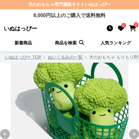
犬のおもちゃ
専門通販サイト
いぬはっぴー
6,000
円以上のご購入で送料無料
0
0
いぬはっぴー
新着商品
商品を検索
人気ランキング
いぬはっぴー TOP
›
ぬいぐるみの一覧
›
犬のおもちゃ もりもり
Previous slide
Ne