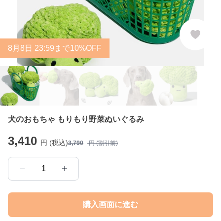
8
月
8
日 23:59まで10%OFF
犬のおもちゃ もりもり野菜ぬいぐるみ
3,410
円 (税込)
3,790
円 (割引前)
1
購入画面に進む