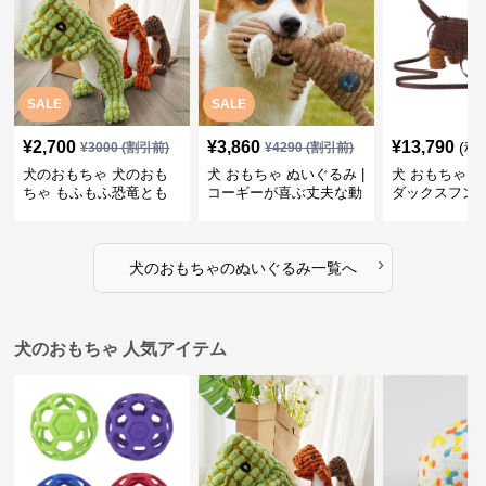
SALE
SALE
¥
2,700
¥
3,860
¥
13,790
(税
¥
3000
(割引前)
¥
4290
(割引前)
犬のおもちゃ 犬のおも
犬 おもちゃ ぬいぐるみ |
犬 おもちゃ ぬ
ちゃ もふもふ恐竜とも
コーギーが喜ぶ丈夫な動
ダックスフン
だち
物ぬいぐるみ
るみショルダ
›
犬のおもちゃ
の
ぬいぐるみ
一覧へ
犬のおもちゃ 人気アイテム