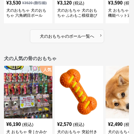
¥
3,530
¥
3,120
¥
3,590
(税込)
(税込
¥
3920
(割引前)
犬のおもちゃ 犬のおも
犬のおもちゃ 犬のおも
犬 おもちゃ ボ
ちゃ 六角網目ボール
ちゃ ふわもこ模様遊び
機能ペット遊
ボール
›
犬のおもちゃ
の
ボール
一覧へ
犬の人気の骨のおもちゃ
人気
¥
6,190
¥
2,570
¥
2,490
(税込)
(税込)
(税込
犬 おもちゃ 骨 | かみか
犬のおもちゃ 突起付き
犬のおもちゃ