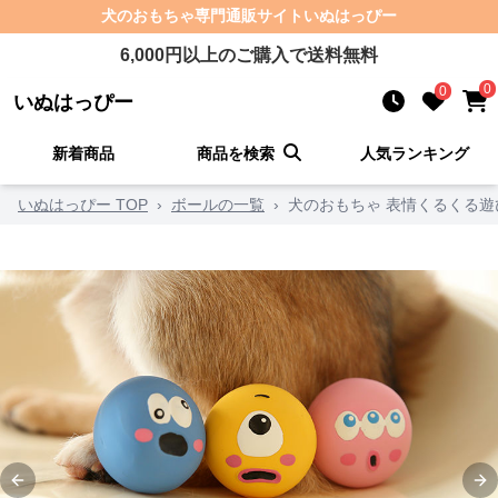
犬のおもちゃ
専門通販サイト
いぬはっぴー
6,000
円以上のご購入で送料無料
0
0
いぬはっぴー
新着商品
商品を検索
人気ランキング
いぬはっぴー TOP
›
ボールの一覧
›
犬のおもちゃ 表情くるくる遊
Previous slide
Ne