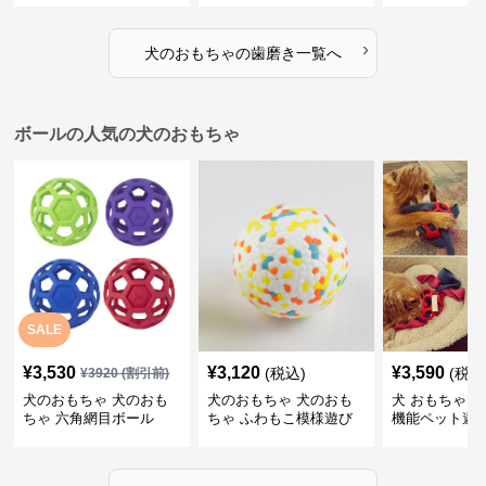
ゴム製デンタルケア
›
犬のおもちゃ
の
歯磨き
一覧へ
ボールの人気の犬のおもちゃ
SALE
¥
3,530
¥
3,120
¥
3,590
(税込)
(税込
¥
3920
(割引前)
犬のおもちゃ 犬のおも
犬のおもちゃ 犬のおも
犬 おもちゃ ボ
ちゃ 六角網目ボール
ちゃ ふわもこ模様遊び
機能ペット遊
ボール