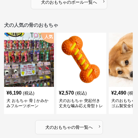
›
犬のおもちゃ
の
ボール
一覧へ
犬の人気の骨のおもちゃ
人気
¥
6,190
¥
2,570
¥
2,490
(税込)
(税込)
(税込
犬 おもちゃ 骨 | かみか
犬のおもちゃ 突起付き
犬のおもちゃ
みフルーツボーン
丈夫な噛み応え骨型トレ
ゴム製安全骨
ーニング玩具
ちゃ
›
犬のおもちゃ
の
骨
一覧へ