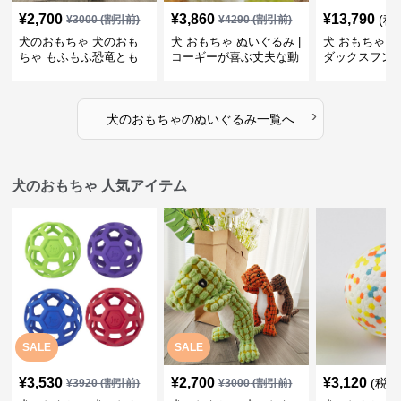
¥
2,700
¥
3,860
¥
13,790
(税
¥
3000
(割引前)
¥
4290
(割引前)
犬のおもちゃ 犬のおも
犬 おもちゃ ぬいぐるみ |
犬 おもちゃ ぬ
ちゃ もふもふ恐竜とも
コーギーが喜ぶ丈夫な動
ダックスフン
だち
物ぬいぐるみ
るみショルダ
›
犬のおもちゃ
の
ぬいぐるみ
一覧へ
犬のおもちゃ 人気アイテム
SALE
SALE
¥
3,530
¥
2,700
¥
3,120
(税込
¥
3920
(割引前)
¥
3000
(割引前)