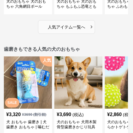
犬のおもちゃ 犬のおも
犬のおもちゃ 犬のおも
犬のおもちゃ 
ちゃ 六角網目ボール
ちゃ もふもふ恐竜とも
ちゃ ふわもこ
だち
ボール
›
人気アイテム一覧へ
歯磨きもできる人気の犬のおもちゃ
人気
SALE
¥
3,320
¥
3,690
¥
2,860
(税込)
(税込
¥
3690
(割引前)
犬 おもちゃ 歯磨き | 犬
犬のおもちゃ 犬用木製
犬のおもちゃ 
歯磨き おもちゃ | 噛むだ
骨型歯磨きかじり玩具
らかトゲトゲ
けで歯垢除去！小型犬用
歯磨きおもち