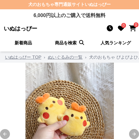
犬のおもちゃ
専門通販サイト
いぬはっぴー
6,000
円以上のご購入で送料無料
0
0
いぬはっぴー
新着商品
商品を検索
人気ランキング
いぬはっぴー TOP
›
ぬいぐるみの一覧
›
犬のおもちゃ ぴよぴよひ
Previous slide
Ne