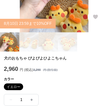
8
月
10
日 23:59まで10%OFF
犬のおもちゃ ぴよぴよひよこちゃん
2,960
円 (税込)
3,290
円 (割引前)
カラー
イエロー
1