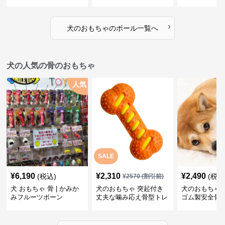
ボール
›
犬のおもちゃ
の
ボール
一覧へ
犬の人気の骨のおもちゃ
人気
SALE
¥
6,190
¥
2,310
¥
2,490
(税込)
(税込
¥
2570
(割引前)
犬 おもちゃ 骨 | かみか
犬のおもちゃ 突起付き
犬のおもちゃ
みフルーツボーン
丈夫な噛み応え骨型トレ
ゴム製安全骨
ーニング玩具
ちゃ