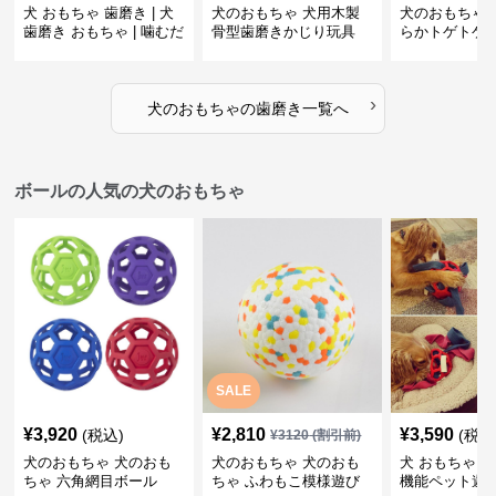
犬 おもちゃ 歯磨き | 犬
犬のおもちゃ 犬用木製
犬のおもちゃ 
歯磨き おもちゃ | 噛むだ
骨型歯磨きかじり玩具
らかトゲトゲ
けで歯垢除去！小型犬用
歯磨きおもち
ゴム製デンタルケア
›
犬のおもちゃ
の
歯磨き
一覧へ
ボールの人気の犬のおもちゃ
SALE
¥
3,920
¥
2,810
¥
3,590
(税込)
(税込
¥
3120
(割引前)
犬のおもちゃ 犬のおも
犬のおもちゃ 犬のおも
犬 おもちゃ ボ
ちゃ 六角網目ボール
ちゃ ふわもこ模様遊び
機能ペット遊