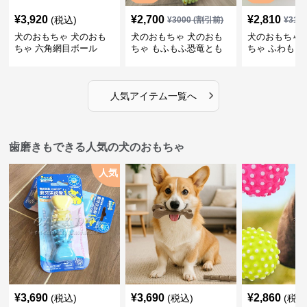
¥
3,920
¥
2,700
¥
2,810
(税込)
¥
3000
(割引前)
¥
312
犬のおもちゃ 犬のおも
犬のおもちゃ 犬のおも
犬のおもちゃ 
ちゃ 六角網目ボール
ちゃ もふもふ恐竜とも
ちゃ ふわもこ
だち
ボール
›
人気アイテム一覧へ
歯磨きもできる人気の犬のおもちゃ
人気
¥
3,690
¥
3,690
¥
2,860
(税込)
(税込)
(税込