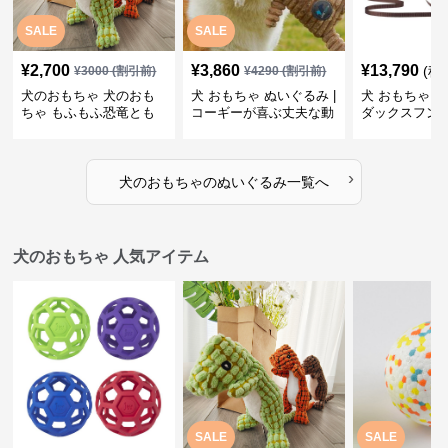
SALE
SALE
¥
2,700
¥
3,860
¥
13,790
(税
¥
3000
(割引前)
¥
4290
(割引前)
犬のおもちゃ 犬のおも
犬 おもちゃ ぬいぐるみ |
犬 おもちゃ ぬ
ちゃ もふもふ恐竜とも
コーギーが喜ぶ丈夫な動
ダックスフン
だち
物ぬいぐるみ
るみショルダ
›
犬のおもちゃ
の
ぬいぐるみ
一覧へ
犬のおもちゃ 人気アイテム
SALE
SALE