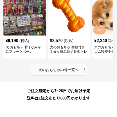
SALE
¥
6,190
¥
2,570
¥
2,240
(税込)
(税込)
¥
249
犬 おもちゃ 骨 | かみか
犬のおもちゃ 突起付き
犬のおもちゃ
みフルーツボーン
丈夫な噛み応え骨型トレ
ゴム製安全骨
ーニング玩具
ちゃ
›
犬のおもちゃ
の
骨
一覧へ
ご注文確定から7~28日でお届け予定
送料は1注文あたり
600
円かかります