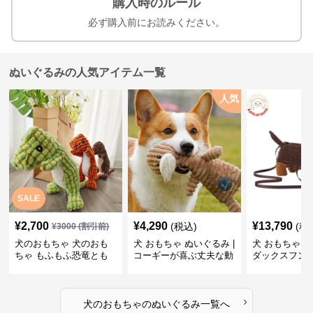
購入時のルール
必ず購入前にお読みください。
ぬいぐるみの人気アイテム一覧
人気
SALE
¥
2,700
¥
4,290
¥
13,790
(税込)
(税
¥
3000
(割引前)
犬のおもちゃ 犬のおも
犬 おもちゃ ぬいぐるみ |
犬 おもちゃ ぬ
ちゃ もふもふ恐竜とも
コーギーが喜ぶ丈夫な動
ダックスフン
だち
物ぬいぐるみ
るみショルダ
›
犬のおもちゃ
の
ぬいぐるみ
一覧へ