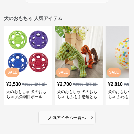
犬のおもちゃ 人気アイテム
SALE
SALE
SALE
¥
3,530
¥
2,700
¥
2,810
¥
3920
(割引前)
¥
3000
(割引前)
¥
312
犬のおもちゃ 犬のおも
犬のおもちゃ 犬のおも
犬のおもちゃ 
ちゃ 六角網目ボール
ちゃ もふもふ恐竜とも
ちゃ ふわもこ
だち
ボール
›
人気アイテム一覧へ