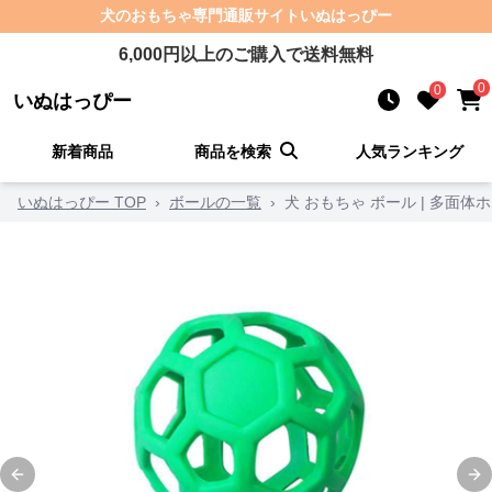
犬のおもちゃ
専門通販サイト
いぬはっぴー
6,000
円以上のご購入で送料無料
0
0
いぬはっぴー
新着商品
商品を検索
人気ランキング
いぬはっぴー TOP
›
ボールの一覧
›
犬 おもちゃ ボール | 多面
Previous slide
Ne