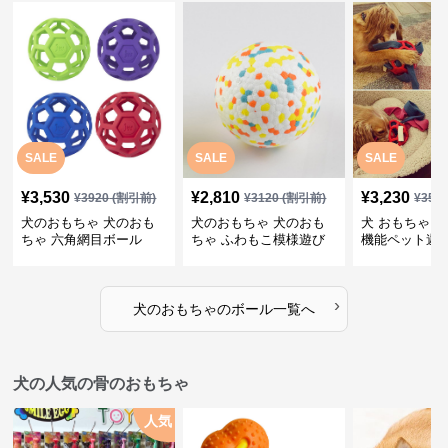
SALE
SALE
SALE
¥
3,530
¥
2,810
¥
3,230
¥
3920
(割引前)
¥
3120
(割引前)
¥
359
犬のおもちゃ 犬のおも
犬のおもちゃ 犬のおも
犬 おもちゃ ボ
ちゃ 六角網目ボール
ちゃ ふわもこ模様遊び
機能ペット遊
ボール
›
犬のおもちゃ
の
ボール
一覧へ
犬の人気の骨のおもちゃ
人気