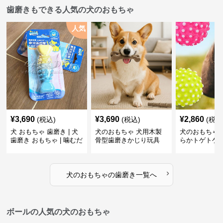
歯磨きもできる人気の犬のおもちゃ
人気
¥
3,690
¥
3,690
¥
2,860
(税込)
(税込)
(税込
犬 おもちゃ 歯磨き | 犬
犬のおもちゃ 犬用木製
犬のおもちゃ 
歯磨き おもちゃ | 噛むだ
骨型歯磨きかじり玩具
らかトゲトゲ
けで歯垢除去！小型犬用
歯磨きおもち
ゴム製デンタルケア
›
犬のおもちゃ
の
歯磨き
一覧へ
ボールの人気の犬のおもちゃ