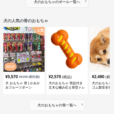
›
犬のおもちゃ
の
ボール
一覧へ
犬の人気の骨のおもちゃ
人気
SALE
¥
5,570
¥
2,570
¥
2,490
(税込)
(税込
¥
6190
(割引前)
犬 おもちゃ 骨 | かみか
犬のおもちゃ 突起付き
犬のおもちゃ
みフルーツボーン
丈夫な噛み応え骨型トレ
ゴム製安全骨
ーニング玩具
ちゃ
›
犬のおもちゃ
の
骨
一覧へ