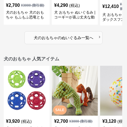
¥
13
¥
2,700
¥
4,290
(税込)
¥
3000
(割引前)
¥
12,410
前)
犬のおもちゃ 犬のおも
犬 おもちゃ ぬいぐるみ |
犬 おもちゃ ぬ
ちゃ もふもふ恐竜とも
コーギーが喜ぶ丈夫な動
ダックスフン
だち
物ぬいぐるみ
るみショルダ
›
犬のおもちゃ
の
ぬいぐるみ
一覧へ
犬のおもちゃ 人気アイテム
SALE
¥
3,920
¥
2,700
¥
3,120
(税込)
(税込
¥
3000
(割引前)