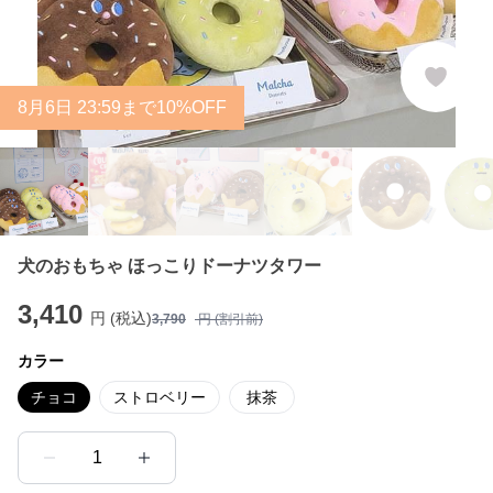
8
月
6
日 23:59まで10%OFF
犬のおもちゃ ほっこりドーナツタワー
3,410
円 (税込)
3,790
円 (割引前)
カラー
チョコ
ストロベリー
抹茶
1