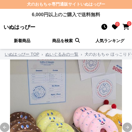
犬のおもちゃ
専門通販サイト
いぬはっぴー
6,000
円以上のご購入で送料無料
0
0
いぬはっぴー
新着商品
商品を検索
人気ランキング
いぬはっぴー TOP
›
ぬいぐるみの一覧
›
犬のおもちゃ ほっこり
Previous slide
Ne