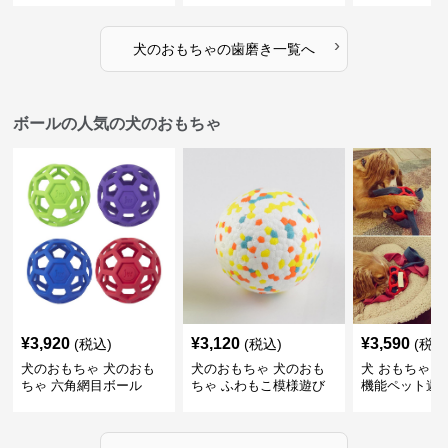
ゴム製デンタルケア
›
犬のおもちゃ
の
歯磨き
一覧へ
ボールの人気の犬のおもちゃ
¥
3,920
¥
3,120
¥
3,590
(税込)
(税込)
(税込
犬のおもちゃ 犬のおも
犬のおもちゃ 犬のおも
犬 おもちゃ ボ
ちゃ 六角網目ボール
ちゃ ふわもこ模様遊び
機能ペット遊
ボール