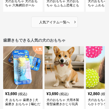
犬のおもちゃ 犬のおも
犬のおもちゃ 犬のおも
犬のおもちゃ 
ちゃ 六角網目ボール
ちゃ もふもふ恐竜とも
ちゃ ふわもこ
だち
ボール
›
人気アイテム一覧へ
歯磨きもできる人気の犬のおもちゃ
人気
¥
3,690
¥
3,690
¥
2,860
(税込)
(税込)
(税込
犬 おもちゃ 歯磨き | 犬
犬のおもちゃ 犬用木製
犬のおもちゃ 
歯磨き おもちゃ | 噛むだ
骨型歯磨きかじり玩具
らかトゲトゲ
けで歯垢除去！小型犬用
歯磨きおもち