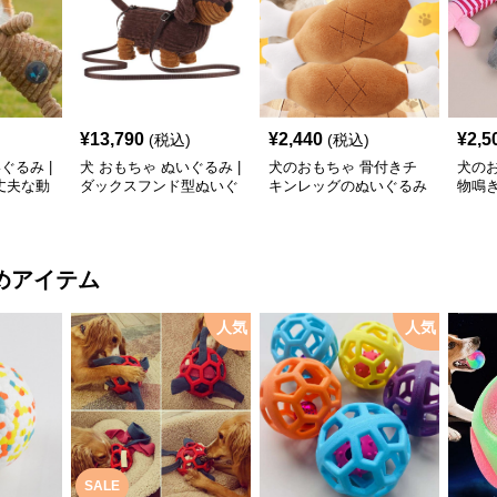
¥
13,790
¥
2,440
¥
2,5
(税込)
(税込)
ぐるみ |
犬 おもちゃ ぬいぐるみ |
犬のおもちゃ 骨付きチ
犬の
丈夫な動
ダックスフンド型ぬいぐ
キンレッグのぬいぐるみ
物鳴
るみショルダーバッグ
おもちゃ
三種
めアイテム
人気
人気
SALE