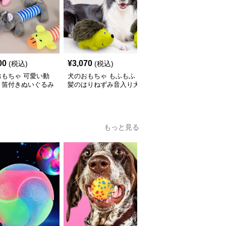
00
¥
3,070
¥
2,550
(税込)
(税込)
(税込)
おもちゃ 可愛い動
犬のおもちゃ もふもふ
犬のおもちゃ 本物そっ
き笛付きぬいぐるみ
髪のはりねずみ音入り犬
くり肉厚ステーキぬいぐ
セット
用ぬいぐるみ
るみ
もっと見る