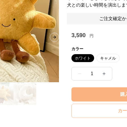
犬との楽しい時間を演出しま
ご注文確定か
3,590
円
Next slide
カラー
ホワイト
キャメル
1
購
カー