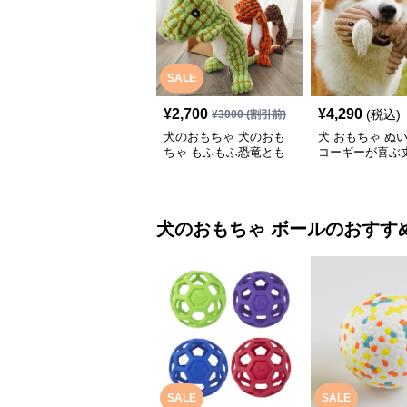
SALE
¥
2,700
¥
4,290
(税込)
¥
3000
(割引前)
犬のおもちゃ 犬のおも
犬 おもちゃ ぬい
ちゃ もふもふ恐竜とも
コーギーが喜ぶ
だち
物ぬいぐるみ
犬のおもちゃ
ボール
のおすす
SALE
SALE