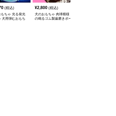
70
¥
2,800
¥
3,200
(税込)
(税込)
(税込)
おもちゃ 光る発光
犬のおもちゃ 肉球模様
犬のおもちゃ 肉球柄サ
ル 犬用弾むおもち
の鳴るゴム製歯磨きボー
ッカーボール型リボン付
ル
き