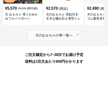
¥
5,570
¥
2,570
¥
2,490
(税込)
(税込
¥
6190
(割引前)
犬 おもちゃ 骨 | かみか
犬のおもちゃ 突起付き
犬のおもちゃ
みフルーツボーン
丈夫な噛み応え骨型トレ
ゴム製安全骨
ーニング玩具
ちゃ
›
犬のおもちゃ
の
骨
一覧へ
ご注文確定から7~28日でお届け予定
送料は1注文あたり
600
円かかります