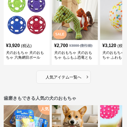
SALE
¥
3,920
¥
2,700
¥
3,120
(税込)
(税込
¥
3000
(割引前)
犬のおもちゃ 犬のおも
犬のおもちゃ 犬のおも
犬のおもちゃ 
ちゃ 六角網目ボール
ちゃ もふもふ恐竜とも
ちゃ ふわもこ
だち
ボール
›
人気アイテム一覧へ
歯磨きもできる人気の犬のおもちゃ
人気