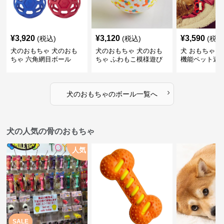
¥
3,920
¥
3,120
¥
3,590
(税込)
(税込)
(税込
犬のおもちゃ 犬のおも
犬のおもちゃ 犬のおも
犬 おもちゃ ボ
ちゃ 六角網目ボール
ちゃ ふわもこ模様遊び
機能ペット遊
ボール
›
犬のおもちゃ
の
ボール
一覧へ
犬の人気の骨のおもちゃ
人気
SALE