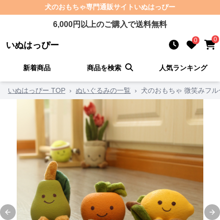
犬のおもちゃ
専門通販サイト
いぬはっぴー
6,000
円以上のご購入で送料無料
0
0
いぬはっぴー
新着商品
商品を検索
人気ランキング
いぬはっぴー TOP
›
ぬいぐるみの一覧
›
犬のおもちゃ 微笑みフル
Previous slide
Ne