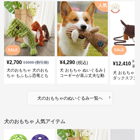
人気
SALE
SALE
¥
13
¥
2,700
¥
4,290
(税込)
¥
3000
(割引前)
¥
12,410
前)
犬のおもちゃ 犬のおも
犬 おもちゃ ぬいぐるみ |
犬 おもちゃ ぬ
ちゃ もふもふ恐竜とも
コーギーが喜ぶ丈夫な動
ダックスフン
だち
物ぬいぐるみ
るみショルダ
›
犬のおもちゃ
の
ぬいぐるみ
一覧へ
犬のおもちゃ 人気アイテム