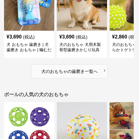
¥
3,690
¥
3,690
¥
2,860
(税込)
(税込)
(税込
犬 おもちゃ 歯磨き | 犬
犬のおもちゃ 犬用木製
犬のおもちゃ 
歯磨き おもちゃ | 噛むだ
骨型歯磨きかじり玩具
らかトゲトゲ
けで歯垢除去！小型犬用
歯磨きおもち
ゴム製デンタルケア
›
犬のおもちゃ
の
歯磨き
一覧へ
ボールの人気の犬のおもちゃ