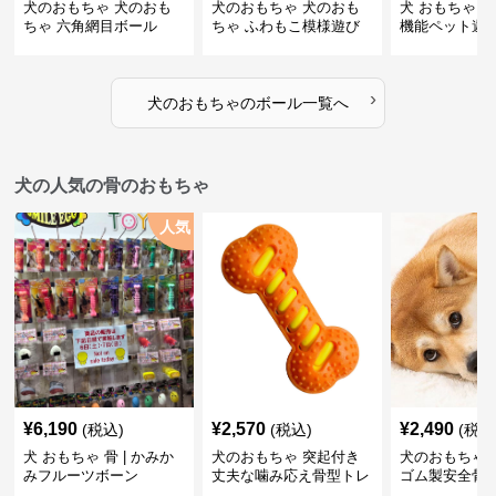
犬のおもちゃ 犬のおも
犬のおもちゃ 犬のおも
犬 おもちゃ ボ
ちゃ 六角網目ボール
ちゃ ふわもこ模様遊び
機能ペット遊
ボール
›
犬のおもちゃ
の
ボール
一覧へ
犬の人気の骨のおもちゃ
人気
¥
6,190
¥
2,570
¥
2,490
(税込)
(税込)
(税込
犬 おもちゃ 骨 | かみか
犬のおもちゃ 突起付き
犬のおもちゃ
みフルーツボーン
丈夫な噛み応え骨型トレ
ゴム製安全骨
ーニング玩具
ちゃ