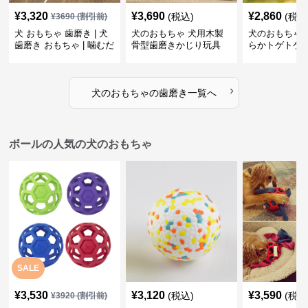
¥
3,320
¥
3,690
¥
2,860
(税込)
(税込
¥
3690
(割引前)
犬 おもちゃ 歯磨き | 犬
犬のおもちゃ 犬用木製
犬のおもちゃ 
歯磨き おもちゃ | 噛むだ
骨型歯磨きかじり玩具
らかトゲトゲ
けで歯垢除去！小型犬用
歯磨きおもち
ゴム製デンタルケア
›
犬のおもちゃ
の
歯磨き
一覧へ
ボールの人気の犬のおもちゃ
SALE
¥
3,530
¥
3,120
¥
3,590
(税込)
(税込
¥
3920
(割引前)