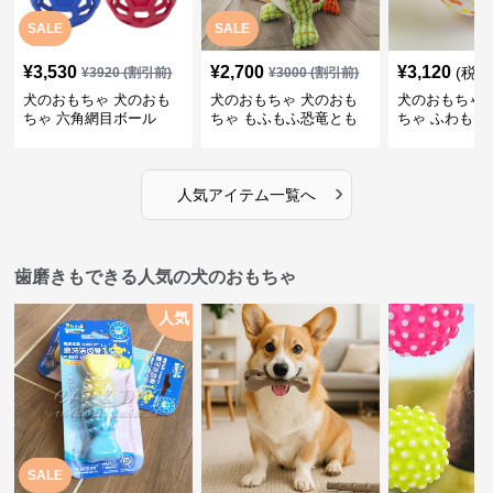
SALE
SALE
¥
3,530
¥
2,700
¥
3,120
(税込
¥
3920
(割引前)
¥
3000
(割引前)
犬のおもちゃ 犬のおも
犬のおもちゃ 犬のおも
犬のおもちゃ 
ちゃ 六角網目ボール
ちゃ もふもふ恐竜とも
ちゃ ふわもこ
だち
ボール
›
人気アイテム一覧へ
歯磨きもできる人気の犬のおもちゃ
人気
SALE