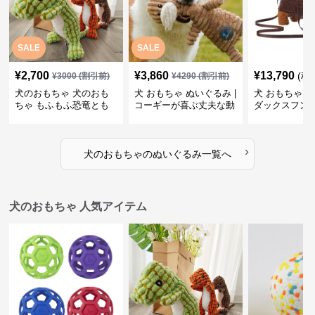
SALE
SALE
¥
2,700
¥
3,860
¥
13,790
(税
¥
3000
(割引前)
¥
4290
(割引前)
犬のおもちゃ 犬のおも
犬 おもちゃ ぬいぐるみ |
犬 おもちゃ ぬ
ちゃ もふもふ恐竜とも
コーギーが喜ぶ丈夫な動
ダックスフン
だち
物ぬいぐるみ
るみショルダ
›
犬のおもちゃ
の
ぬいぐるみ
一覧へ
犬のおもちゃ 人気アイテム