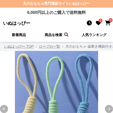
犬のおもちゃ
専門通販サイト
いぬはっぴー
6,000
円以上のご購入で送料無料
0
0
いぬはっぴー
新着商品
商品を検索
人気ランキング
いぬはっぴー TOP
›
ロープの一覧
›
犬のおもちゃ 歯磨き機能付
Previous slide
Ne