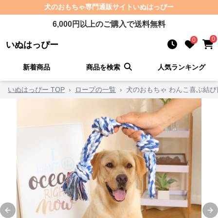
犬のおもちゃ
専門通販サイト
いぬはっぴー
6,000
円以上のご購入で送料無料
0
0
いぬはっぴー
新着商品
商品を検索
人気ランキング
いぬはっぴー TOP
›
ロープの一覧
›
犬のおもちゃ わんこ喜ぶ結び
Previous slide
Ne