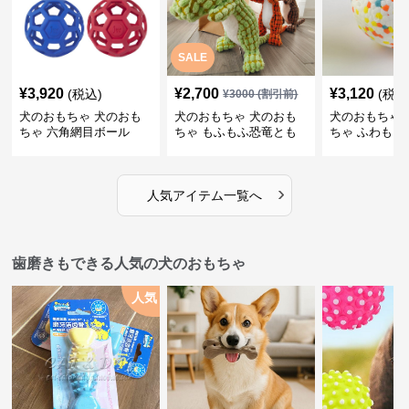
SALE
¥
3,920
¥
2,700
¥
3,120
(税込)
(税込
¥
3000
(割引前)
犬のおもちゃ 犬のおも
犬のおもちゃ 犬のおも
犬のおもちゃ 
ちゃ 六角網目ボール
ちゃ もふもふ恐竜とも
ちゃ ふわもこ
だち
ボール
›
人気アイテム一覧へ
歯磨きもできる人気の犬のおもちゃ
人気