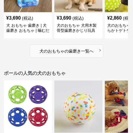
¥
3,690
¥
3,690
¥
2,860
(税込)
(税込)
(税込
犬 おもちゃ 歯磨き | 犬
犬のおもちゃ 犬用木製
犬のおもちゃ 
歯磨き おもちゃ | 噛むだ
骨型歯磨きかじり玩具
らかトゲトゲ
けで歯垢除去！小型犬用
歯磨きおもち
ゴム製デンタルケア
›
犬のおもちゃ
の
歯磨き
一覧へ
ボールの人気の犬のおもちゃ