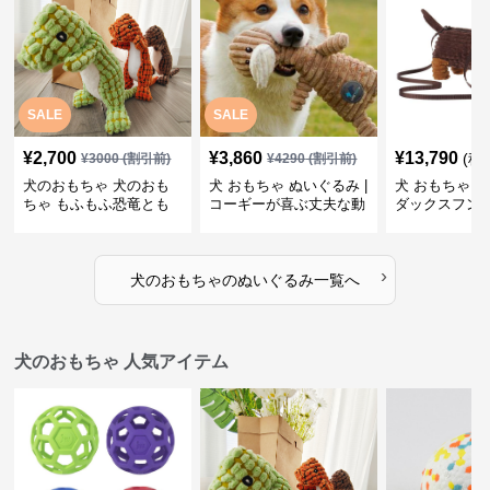
SALE
SALE
¥
2,700
¥
3,860
¥
13,790
(税
¥
3000
(割引前)
¥
4290
(割引前)
犬のおもちゃ 犬のおも
犬 おもちゃ ぬいぐるみ |
犬 おもちゃ ぬ
ちゃ もふもふ恐竜とも
コーギーが喜ぶ丈夫な動
ダックスフン
だち
物ぬいぐるみ
るみショルダ
›
犬のおもちゃ
の
ぬいぐるみ
一覧へ
犬のおもちゃ 人気アイテム