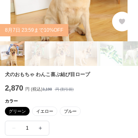
8
月
7
日 23:59まで10%OFF
犬のおもちゃ わんこ喜ぶ結び目ロープ
2,870
円 (税込)
3,190
円 (割引前)
カラー
グリーン
イエロー
ブルー
1