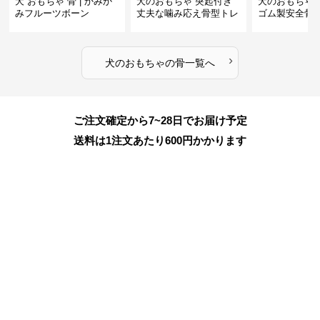
犬 おもちゃ 骨 | かみか
犬のおもちゃ 突起付き
犬のおもちゃ
みフルーツボーン
丈夫な噛み応え骨型トレ
ゴム製安全骨
ーニング玩具
ちゃ
›
犬のおもちゃ
の
骨
一覧へ
ご注文確定から7~28日でお届け予定
送料は1注文あたり
600
円かかります