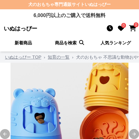
犬のおもちゃ
専門通販サイト
いぬはっぴー
6,000
円以上のご購入で送料無料
0
0
いぬはっぴー
新着商品
商品を検索
人気ランキング
いぬはっぴー TOP
›
知育の一覧
›
犬のおもちゃ 不思議な動物おや
Previous slide
Ne