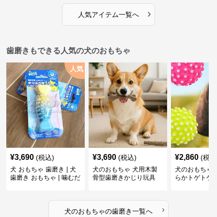
›
人気アイテム一覧へ
歯磨きもできる人気の犬のおもちゃ
人気
¥
3,690
¥
3,690
¥
2,860
(税込)
(税込)
(税込
犬 おもちゃ 歯磨き | 犬
犬のおもちゃ 犬用木製
犬のおもちゃ 
歯磨き おもちゃ | 噛むだ
骨型歯磨きかじり玩具
らかトゲトゲ
けで歯垢除去！小型犬用
歯磨きおもち
ゴム製デンタルケア
›
犬のおもちゃ
の
歯磨き
一覧へ