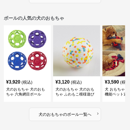
ボールの人気の犬のおもちゃ
¥
3,920
¥
3,120
¥
3,590
(税込)
(税込)
(税込
犬のおもちゃ 犬のおも
犬のおもちゃ 犬のおも
犬 おもちゃ ボ
ちゃ 六角網目ボール
ちゃ ふわもこ模様遊び
機能ペット遊
ボール
›
犬のおもちゃ
の
ボール
一覧へ