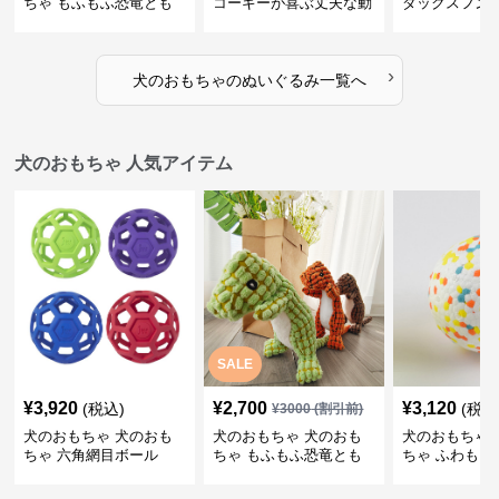
ちゃ もふもふ恐竜とも
コーギーが喜ぶ丈夫な動
ダックスフン
だち
物ぬいぐるみ
るみショルダ
›
犬のおもちゃ
の
ぬいぐるみ
一覧へ
犬のおもちゃ 人気アイテム
SALE
¥
3,920
¥
2,700
¥
3,120
(税込)
(税込
¥
3000
(割引前)
犬のおもちゃ 犬のおも
犬のおもちゃ 犬のおも
犬のおもちゃ 
ちゃ 六角網目ボール
ちゃ もふもふ恐竜とも
ちゃ ふわもこ
だち
ボール