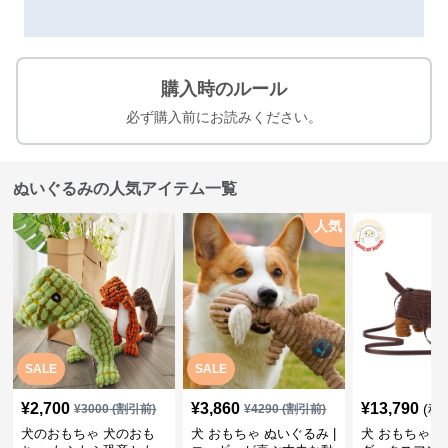
購入時のルール
必ず購入前にお読みください。
ぬいぐるみの人気アイテム一覧
人気
SALE
SALE
¥
2,700
¥
3,860
¥
13,790
(税
¥
3000
(割引前)
¥
4290
(割引前)
犬のおもちゃ 犬のおも
犬 おもちゃ ぬいぐるみ |
犬 おもちゃ ぬ