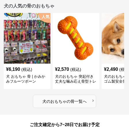
犬の人気の骨のおもちゃ
人気
¥
6,190
¥
2,570
¥
2,490
(税込)
(税込)
(税込
犬 おもちゃ 骨 | かみか
犬のおもちゃ 突起付き
犬のおもちゃ
みフルーツボーン
丈夫な噛み応え骨型トレ
ゴム製安全骨
ーニング玩具
ちゃ
›
犬のおもちゃ
の
骨
一覧へ
ご注文確定から7~28日でお届け予定