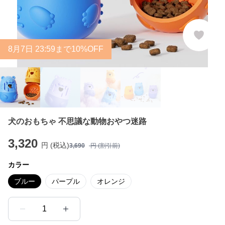
8
月
7
日 23:59まで10%OFF
犬のおもちゃ 不思議な動物おやつ迷路
3,320
円 (税込)
3,690
円 (割引前)
カラー
ブルー
パープル
オレンジ
1