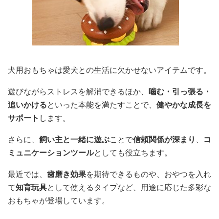
犬用おもちゃは愛犬との生活に欠かせないアイテムです。
遊びながらストレスを解消できるほか、
噛む・引っ張る・
追いかける
といった本能を満たすことで、
健やかな成長を
サポート
します。
さらに、
飼い主と一緒に遊ぶ
ことで
信頼関係が深まり
、
コ
ミュニケーションツール
としても役立ちます。
最近では、
歯磨き効果
を期待できるものや、おやつを入れ
て
知育玩具
として使えるタイプなど、用途に応じた多彩な
おもちゃが登場しています。