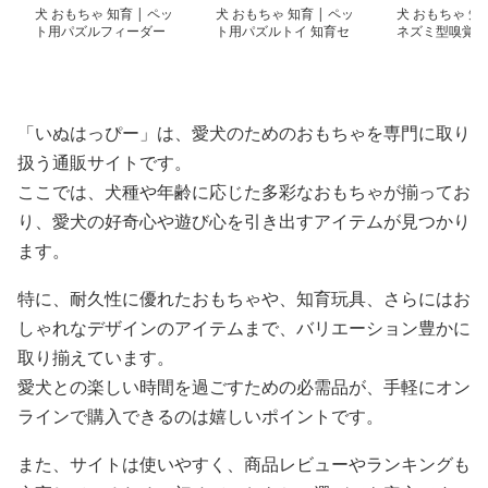
犬 おもちゃ 知育 | ペッ
犬 おもちゃ 知育 | ペッ
犬 おもちゃ 知育
ト用パズルフィーダー
ト用パズルトイ 知育セ
ネズミ型嗅覚ト
ット
グマット
「いぬはっぴー」は、愛犬のためのおもちゃを専門に取り
扱う通販サイトです。
ここでは、犬種や年齢に応じた多彩なおもちゃが揃ってお
り、愛犬の好奇心や遊び心を引き出すアイテムが見つかり
ます。
特に、耐久性に優れたおもちゃや、知育玩具、さらにはお
しゃれなデザインのアイテムまで、バリエーション豊かに
取り揃えています。
愛犬との楽しい時間を過ごすための必需品が、手軽にオン
ラインで購入できるのは嬉しいポイントです。
また、サイトは使いやすく、商品レビューやランキングも