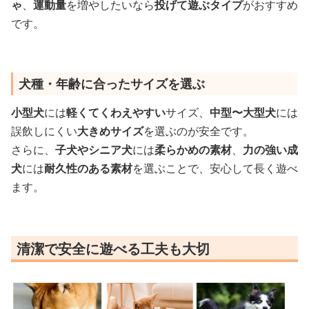
ゃ
、
運動量
を増やしたいなら
投げて遊ぶタイプ
がおすすめ
です。
犬種・年齢に合ったサイズを選ぶ
小型犬
には
軽くてくわえやすい
サイズ、
中型〜大型犬
には
誤飲しにくい
大きめサイズ
を選ぶのが安全です。
さらに、
子犬やシニア犬
には
柔らかめの素材
、
力の強い成
犬
には
耐久性のある素材
を選ぶことで、安心して長く遊べ
ます。
清潔で安全に遊べる工夫も大切