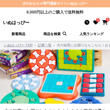
犬のおもちゃ
専門通販サイト
いぬはっぴー
6,000
円以上のご購入で送料無料
0
0
いぬはっぴー
新着商品
商品を検索
人気ランキング
いぬはっぴー TOP
›
記事一覧
›
犬の知育にお困りならこちら！おす