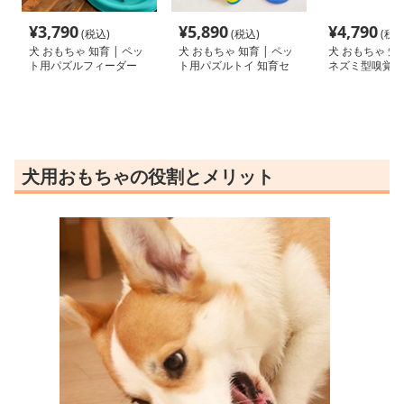
¥
3,790
¥
5,890
¥
4,790
(税込)
(税込)
(税込
犬 おもちゃ 知育 | ペッ
犬 おもちゃ 知育 | ペッ
犬 おもちゃ 知育
ト用パズルフィーダー
ト用パズルトイ 知育セ
ネズミ型嗅覚ト
ット
グマット
犬用おもちゃの役割とメリット