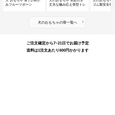
犬 おもちゃ 骨 | かみか
犬のおもちゃ 突起付き
犬のおもちゃ
みフルーツボーン
丈夫な噛み応え骨型トレ
ゴム製安全骨
ーニング玩具
ちゃ
›
犬のおもちゃ
の
骨
一覧へ
ご注文確定から7~21日でお届け予定
送料は1注文あたり
600
円かかります