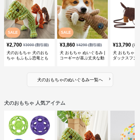
SALE
SALE
¥
2,700
¥
3,860
¥
13,790
(税
¥
3000
(割引前)
¥
4290
(割引前)
犬のおもちゃ 犬のおも
犬 おもちゃ ぬいぐるみ |
犬 おもちゃ ぬ
ちゃ もふもふ恐竜とも
コーギーが喜ぶ丈夫な動
ダックスフン
だち
物ぬいぐるみ
るみショルダ
›
犬のおもちゃ
の
ぬいぐるみ
一覧へ
犬のおもちゃ 人気アイテム