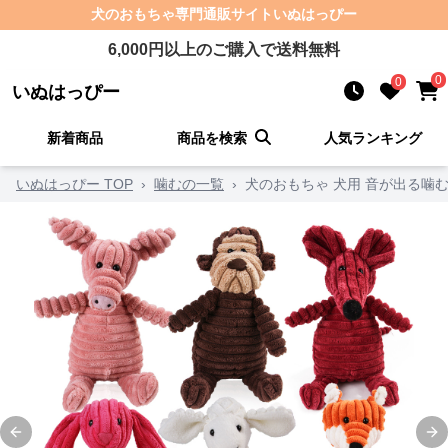
犬のおもちゃ
専門通販サイト
いぬはっぴー
6,000
円以上のご購入で送料無料
0
0
いぬはっぴー
新着商品
商品を検索
人気ランキング
いぬはっぴー TOP
›
噛むの一覧
›
犬のおもちゃ 犬用 音が出る噛
Previous slide
Ne