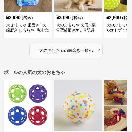
¥
3,690
¥
3,690
¥
2,860
(税込)
(税込)
(税込
犬 おもちゃ 歯磨き | 犬
犬のおもちゃ 犬用木製
犬のおもちゃ 
歯磨き おもちゃ | 噛むだ
骨型歯磨きかじり玩具
らかトゲトゲ
けで歯垢除去！小型犬用
歯磨きおもち
ゴム製デンタルケア
›
犬のおもちゃ
の
歯磨き
一覧へ
ボールの人気の犬のおもちゃ