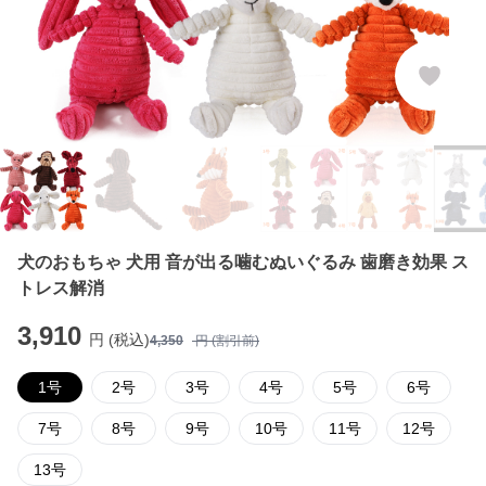
犬のおもちゃ 犬用 音が出る噛むぬいぐるみ 歯磨き効果 ス
トレス解消
3,910
円 (税込)
4,350
円 (割引前)
1号
2号
3号
4号
5号
6号
7号
8号
9号
10号
11号
12号
13号