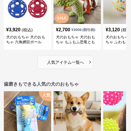
SALE
¥
3,920
¥
2,700
¥
3,120
(税込)
(税込
¥
3000
(割引前)
犬のおもちゃ 犬のおも
犬のおもちゃ 犬のおも
犬のおもちゃ 
ちゃ 六角網目ボール
ちゃ もふもふ恐竜とも
ちゃ ふわもこ
だち
ボール
›
人気アイテム一覧へ
歯磨きもできる人気の犬のおもちゃ
人気