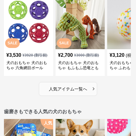
SALE
SALE
¥
3,530
¥
2,700
¥
3,120
(税込
¥
3920
(割引前)
¥
3000
(割引前)
犬のおもちゃ 犬のおも
犬のおもちゃ 犬のおも
犬のおもちゃ 
ちゃ 六角網目ボール
ちゃ もふもふ恐竜とも
ちゃ ふわもこ
だち
ボール
›
人気アイテム一覧へ
歯磨きもできる人気の犬のおもちゃ
人気