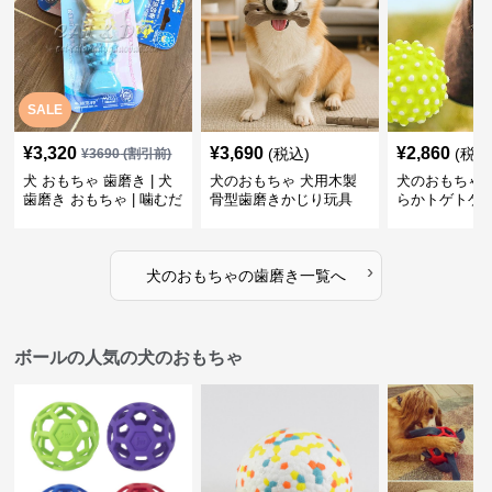
SALE
¥
3,320
¥
3,690
¥
2,860
(税込)
(税込
¥
3690
(割引前)
犬 おもちゃ 歯磨き | 犬
犬のおもちゃ 犬用木製
犬のおもちゃ 
歯磨き おもちゃ | 噛むだ
骨型歯磨きかじり玩具
らかトゲトゲ
けで歯垢除去！小型犬用
歯磨きおもち
ゴム製デンタルケア
›
犬のおもちゃ
の
歯磨き
一覧へ
ボールの人気の犬のおもちゃ