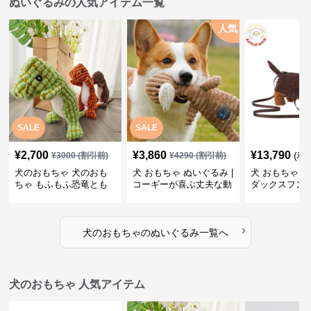
ぬいぐるみの人気アイテム一覧
人気
SALE
SALE
¥
2,700
¥
3,860
¥
13,790
(税
¥
3000
(割引前)
¥
4290
(割引前)
犬のおもちゃ 犬のおも
犬 おもちゃ ぬいぐるみ |
犬 おもちゃ ぬ
ちゃ もふもふ恐竜とも
コーギーが喜ぶ丈夫な動
ダックスフン
だち
物ぬいぐるみ
るみショルダ
›
犬のおもちゃ
の
ぬいぐるみ
一覧へ
犬のおもちゃ 人気アイテム