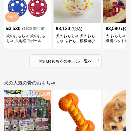
SALE
¥
3,530
¥
3,120
¥
3,590
(税込)
(税込
¥
3920
(割引前)
犬のおもちゃ 犬のおも
犬のおもちゃ 犬のおも
犬 おもちゃ ボ
ちゃ 六角網目ボール
ちゃ ふわもこ模様遊び
機能ペット遊
ボール
›
犬のおもちゃ
の
ボール
一覧へ
犬の人気の骨のおもちゃ
人気