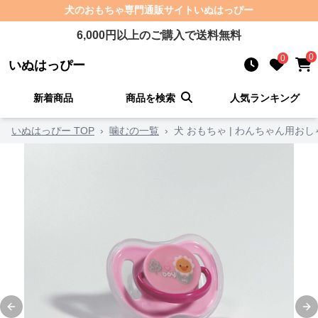
犬のおもちゃ
専門通販サイト
いぬはっぴー
6,000
円以上のご購入で送料無料
0
0
いぬはっぴー
新着商品
商品を検索
人気ランキング
いぬはっぴー TOP
›
噛むの一覧
›
犬 おもちゃ | わんちゃん用お
Previous slide
Ne