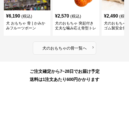
¥
6,190
¥
2,570
¥
2,490
(税込)
(税込)
(税込
犬 おもちゃ 骨 | かみか
犬のおもちゃ 突起付き
犬のおもちゃ
みフルーツボーン
丈夫な噛み応え骨型トレ
ゴム製安全骨
ーニング玩具
ちゃ
›
犬のおもちゃ
の
骨
一覧へ
ご注文確定から7~28日でお届け予定
送料は1注文あたり
600
円かかります