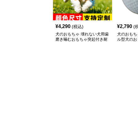
¥
4,290
¥
2,790
(税込)
(
犬のおもちゃ 壊れない犬用歯
犬のおもち
磨き噛むおもちゃ突起付き耐
ル型犬のお
久ゴム歯ブラシ棒