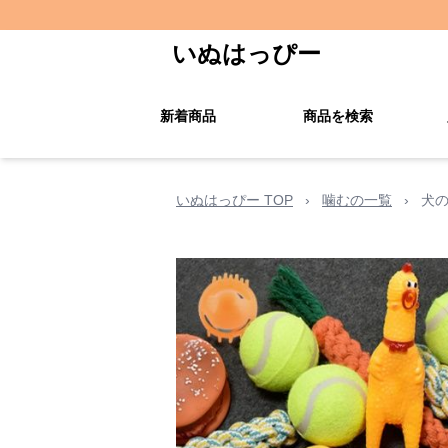
いぬはっぴー
新着商品
商品を検索
いぬはっぴー TOP
›
噛むの一覧
›
犬