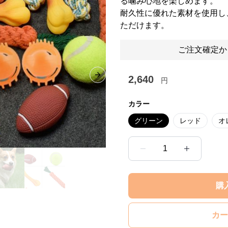
る噛み心地を楽しめます。
耐久性に優れた素材を使用し
ただけます。
ご注文確定か
2,640
Next slide
円
カラー
グリーン
レッド
オ
1
購
カー