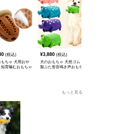
80
¥
3,880
¥
4,290
(税込)
(税込)
(税込)
おもちゃ 犬用おや
犬のおもちゃ 天然ゴム
犬のおもちゃ 壊れない
し知育噛むおもちゃ
製ぶた形音鳴き声おもち
犬用歯磨き噛むおもちゃ
ビー型
ゃ
突起付き耐久ゴム歯ブラ
シ棒
もっと見る