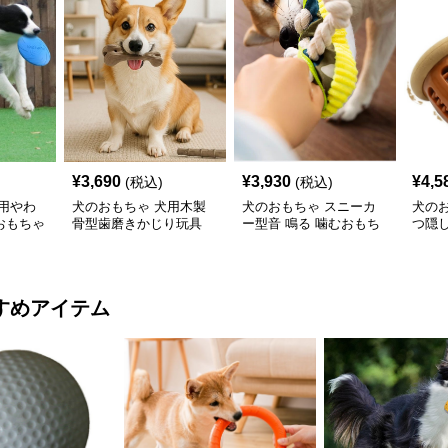
¥
3,690
¥
3,930
¥
4,5
(税込)
(税込)
用やわ
犬のおもちゃ 犬用木製
犬のおもちゃ スニーカ
犬の
おもちゃ
骨型歯磨きかじり玩具
ー型音 鳴る 噛むおもち
つ隠
ゃ ロープ付き
ラグ
すめアイテム