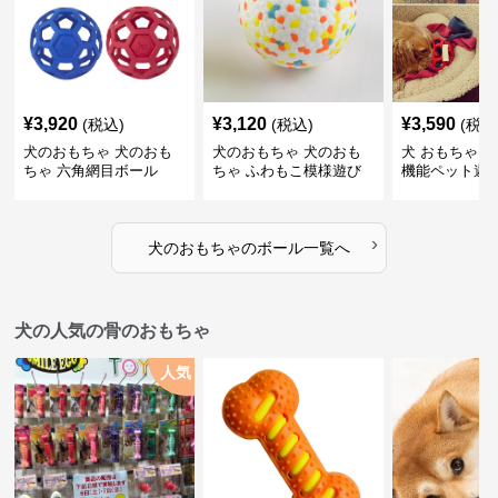
¥
3,920
¥
3,120
¥
3,590
(税込)
(税込)
(税込
犬のおもちゃ 犬のおも
犬のおもちゃ 犬のおも
犬 おもちゃ ボ
ちゃ 六角網目ボール
ちゃ ふわもこ模様遊び
機能ペット遊
ボール
›
犬のおもちゃ
の
ボール
一覧へ
犬の人気の骨のおもちゃ
人気