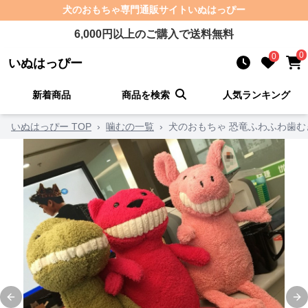
犬のおもちゃ
専門通販サイト
いぬはっぴー
6,000
円以上のご購入で送料無料
0
0
いぬはっぴー
新着商品
商品を検索
人気ランキング
いぬはっぴー TOP
›
噛むの一覧
›
犬のおもちゃ 恐竜ふわふわ歯
Previous slide
Ne