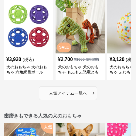
SALE
¥
3,920
¥
2,700
¥
3,120
(税込)
(税込
¥
3000
(割引前)
犬のおもちゃ 犬のおも
犬のおもちゃ 犬のおも
犬のおもちゃ 
ちゃ 六角網目ボール
ちゃ もふもふ恐竜とも
ちゃ ふわもこ
だち
ボール
›
人気アイテム一覧へ
歯磨きもできる人気の犬のおもちゃ
人気