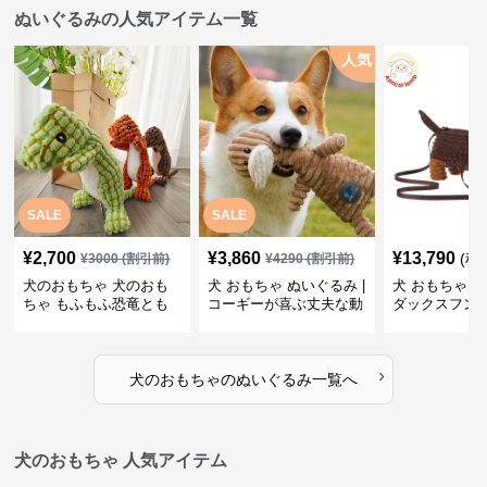
ぬいぐるみの人気アイテム一覧
人気
SALE
SALE
¥
2,700
¥
3,860
¥
13,790
(税
¥
3000
(割引前)
¥
4290
(割引前)
犬のおもちゃ 犬のおも
犬 おもちゃ ぬいぐるみ |
犬 おもちゃ ぬ
ちゃ もふもふ恐竜とも
コーギーが喜ぶ丈夫な動
ダックスフン
だち
物ぬいぐるみ
るみショルダ
›
犬のおもちゃ
の
ぬいぐるみ
一覧へ
犬のおもちゃ 人気アイテム