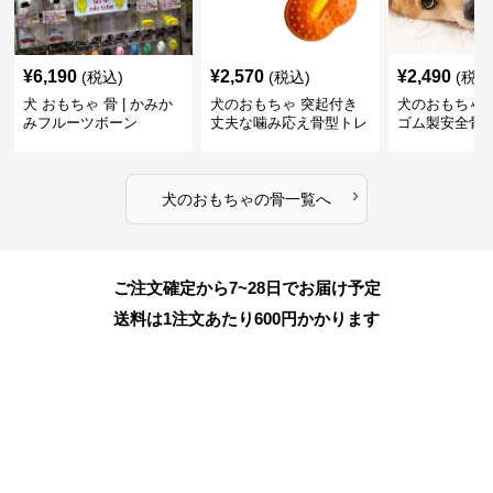
¥
6,190
¥
2,570
¥
2,490
(税込)
(税込)
(税込
犬 おもちゃ 骨 | かみか
犬のおもちゃ 突起付き
犬のおもちゃ
みフルーツボーン
丈夫な噛み応え骨型トレ
ゴム製安全骨
ーニング玩具
ちゃ
›
犬のおもちゃ
の
骨
一覧へ
ご注文確定から7~28日でお届け予定
送料は1注文あたり
600
円かかります