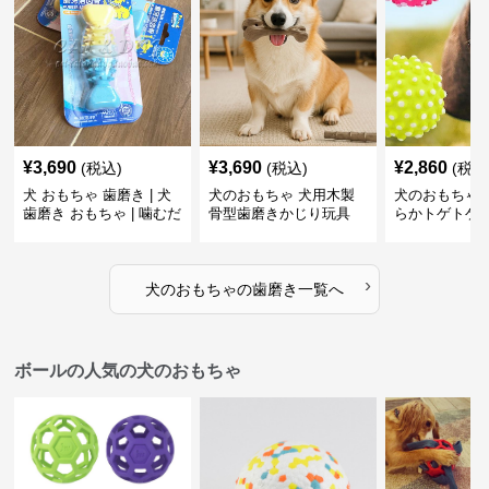
¥
3,690
¥
3,690
¥
2,860
(税込)
(税込)
(税込
犬 おもちゃ 歯磨き | 犬
犬のおもちゃ 犬用木製
犬のおもちゃ 
歯磨き おもちゃ | 噛むだ
骨型歯磨きかじり玩具
らかトゲトゲ
けで歯垢除去！小型犬用
歯磨きおもち
ゴム製デンタルケア
›
犬のおもちゃ
の
歯磨き
一覧へ
ボールの人気の犬のおもちゃ