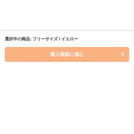
選択中の商品: フリーサイズ / イエロー
購入画面に進む
いぬはっぴー
について