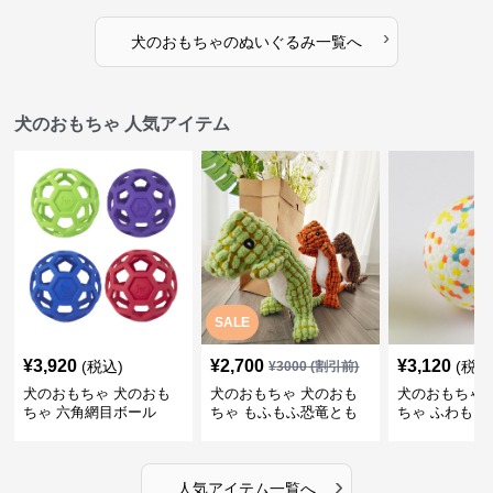
›
犬のおもちゃ
の
ぬいぐるみ
一覧へ
犬のおもちゃ 人気アイテム
SALE
¥
3,920
¥
2,700
¥
3,120
(税込)
(税込
¥
3000
(割引前)
犬のおもちゃ 犬のおも
犬のおもちゃ 犬のおも
犬のおもちゃ 
ちゃ 六角網目ボール
ちゃ もふもふ恐竜とも
ちゃ ふわもこ
だち
ボール
›
人気アイテム一覧へ