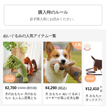
購入時のルール
必ず購入前にお読みください。
ぬいぐるみの人気アイテム一覧
人気
SALE
SALE
¥
13
¥
2,700
¥
4,290
(税込)
¥
3000
(割引前)
¥
12,410
前)
犬のおもちゃ 犬のおも
犬 おもちゃ ぬいぐるみ |
犬 おもちゃ ぬ
ちゃ もふもふ恐竜とも
コーギーが喜ぶ丈夫な動
ダックスフン
だち
物ぬいぐるみ
るみショルダ