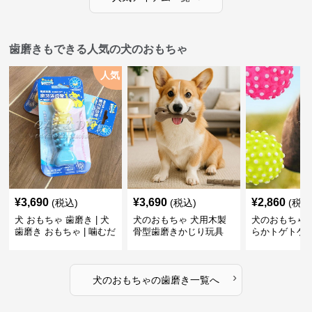
歯磨きもできる人気の犬のおもちゃ
人気
¥
3,690
¥
3,690
¥
2,860
(税込)
(税込)
(税込
犬 おもちゃ 歯磨き | 犬
犬のおもちゃ 犬用木製
犬のおもちゃ 
歯磨き おもちゃ | 噛むだ
骨型歯磨きかじり玩具
らかトゲトゲ
けで歯垢除去！小型犬用
歯磨きおもち
ゴム製デンタルケア
›
犬のおもちゃ
の
歯磨き
一覧へ