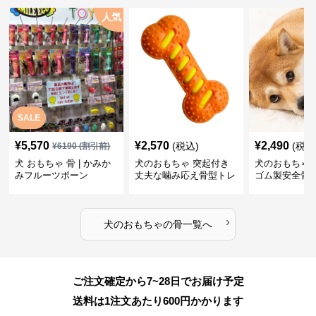
人気
SALE
¥
5,570
¥
2,570
¥
2,490
(税込)
(税込
¥
6190
(割引前)
犬 おもちゃ 骨 | かみか
犬のおもちゃ 突起付き
犬のおもちゃ
みフルーツボーン
丈夫な噛み応え骨型トレ
ゴム製安全骨
ーニング玩具
ちゃ
›
犬のおもちゃ
の
骨
一覧へ
ご注文確定から7~28日でお届け予定
送料は1注文あたり
600
円かかります