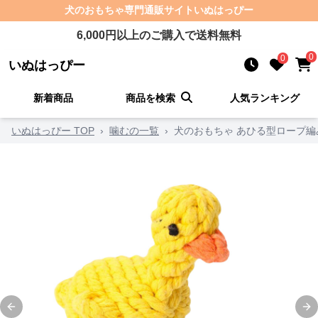
犬のおもちゃ
専門通販サイト
いぬはっぴー
6,000
円以上のご購入で送料無料
0
0
いぬはっぴー
新着商品
商品を検索
人気ランキング
いぬはっぴー TOP
›
噛むの一覧
›
犬のおもちゃ あひる型ロープ
Previous slide
Ne