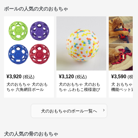
ボールの人気の犬のおもちゃ
¥
3,920
¥
3,120
¥
3,590
(税込)
(税込)
(税込
犬のおもちゃ 犬のおも
犬のおもちゃ 犬のおも
犬 おもちゃ ボ
ちゃ 六角網目ボール
ちゃ ふわもこ模様遊び
機能ペット遊
ボール
›
犬のおもちゃ
の
ボール
一覧へ
犬の人気の骨のおもちゃ