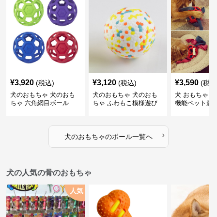
¥
3,920
¥
3,120
¥
3,590
(税込)
(税込)
(税込
犬のおもちゃ 犬のおも
犬のおもちゃ 犬のおも
犬 おもちゃ ボ
ちゃ 六角網目ボール
ちゃ ふわもこ模様遊び
機能ペット遊
ボール
›
犬のおもちゃ
の
ボール
一覧へ
犬の人気の骨のおもちゃ
人気