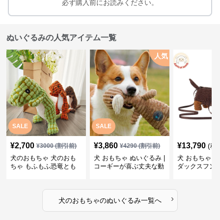
必ず購入前にお読みください。
ぬいぐるみの人気アイテム一覧
人気
SALE
SALE
¥
2,700
¥
3,860
¥
13,790
(税
¥
3000
(割引前)
¥
4290
(割引前)
犬のおもちゃ 犬のおも
犬 おもちゃ ぬいぐるみ |
犬 おもちゃ ぬ
ちゃ もふもふ恐竜とも
コーギーが喜ぶ丈夫な動
ダックスフン
だち
物ぬいぐるみ
るみショルダ
›
犬のおもちゃ
の
ぬいぐるみ
一覧へ