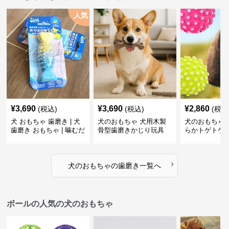
人気
¥
3,690
¥
3,690
¥
2,860
(税込)
(税込)
(税込
犬 おもちゃ 歯磨き | 犬
犬のおもちゃ 犬用木製
犬のおもちゃ 
歯磨き おもちゃ | 噛むだ
骨型歯磨きかじり玩具
らかトゲトゲ
けで歯垢除去！小型犬用
歯磨きおもち
ゴム製デンタルケア
›
犬のおもちゃ
の
歯磨き
一覧へ
ボールの人気の犬のおもちゃ