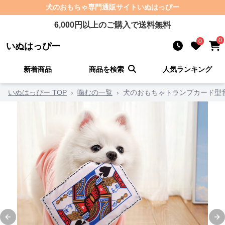
犬のおもちゃ
専門通販サイト
いぬはっぴー
6,000
円以上のご購入で送料無料
0
0
いぬはっぴー
新着商品
商品を検索
人気ランキング
いぬはっぴー TOP
›
噛むの一覧
›
犬のおもちゃトランプカード型
Previous slide
Ne