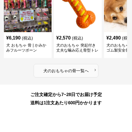
¥
6,190
¥
2,570
¥
2,490
(税込)
(税込)
(税込
犬 おもちゃ 骨 | かみか
犬のおもちゃ 突起付き
犬のおもちゃ
みフルーツボーン
丈夫な噛み応え骨型トレ
ゴム製安全骨
ーニング玩具
ちゃ
›
犬のおもちゃ
の
骨
一覧へ
ご注文確定から7~28日でお届け予定
送料は1注文あたり
600
円かかります