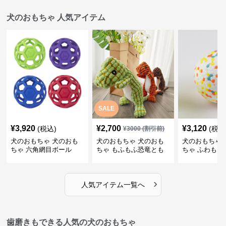
犬のおもちゃ 人気アイテム
SALE
¥
3,920
¥
2,700
¥
3,120
(税込)
(税込
¥
3000
(割引前)
犬のおもちゃ 犬のおも
犬のおもちゃ 犬のおも
犬のおもちゃ 
ちゃ 六角網目ボール
ちゃ もふもふ恐竜とも
ちゃ ふわもこ
だち
ボール
›
人気アイテム一覧へ
歯磨きもできる人気の犬のおもちゃ