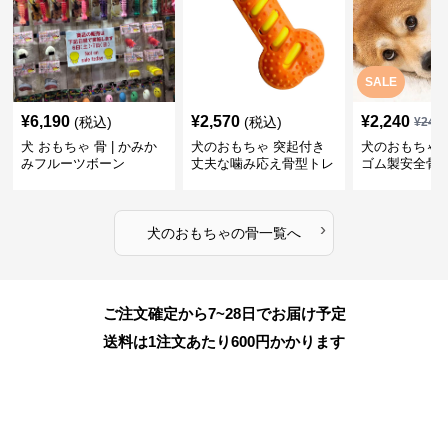
SALE
¥
6,190
¥
2,570
¥
2,240
(税込)
(税込)
¥
249
犬 おもちゃ 骨 | かみか
犬のおもちゃ 突起付き
犬のおもちゃ
みフルーツボーン
丈夫な噛み応え骨型トレ
ゴム製安全骨
ーニング玩具
ちゃ
›
犬のおもちゃ
の
骨
一覧へ
ご注文確定から7~28日でお届け予定
送料は1注文あたり
600
円かかります