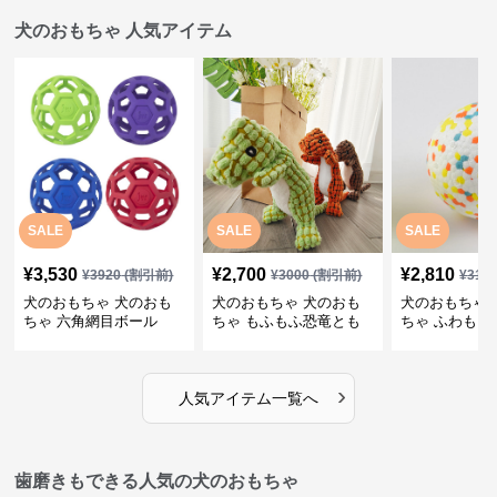
犬のおもちゃ 人気アイテム
SALE
SALE
SALE
¥
3,530
¥
2,700
¥
2,810
¥
3920
(割引前)
¥
3000
(割引前)
¥
312
犬のおもちゃ 犬のおも
犬のおもちゃ 犬のおも
犬のおもちゃ 
ちゃ 六角網目ボール
ちゃ もふもふ恐竜とも
ちゃ ふわもこ
だち
ボール
›
人気アイテム一覧へ
歯磨きもできる人気の犬のおもちゃ