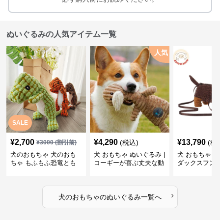
ぬいぐるみの人気アイテム一覧
人気
SALE
¥
2,700
¥
4,290
¥
13,790
(税込)
(税
¥
3000
(割引前)
犬のおもちゃ 犬のおも
犬 おもちゃ ぬいぐるみ |
犬 おもちゃ ぬ
ちゃ もふもふ恐竜とも
コーギーが喜ぶ丈夫な動
ダックスフン
だち
物ぬいぐるみ
るみショルダ
›
犬のおもちゃ
の
ぬいぐるみ
一覧へ