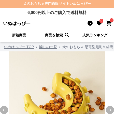
犬のおもちゃ
専門通販サイト
いぬはっぴー
6,000
円以上のご購入で送料無料
0
0
いぬはっぴー
新着商品
商品を検索
人気ランキング
いぬはっぴー TOP
›
噛むの一覧
›
犬のおもちゃ 恐竜型超耐久歯
Previous slide
Ne