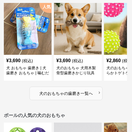
人気
¥
3,690
¥
3,690
¥
2,860
(税込)
(税込)
(税込
犬 おもちゃ 歯磨き | 犬
犬のおもちゃ 犬用木製
犬のおもちゃ 
歯磨き おもちゃ | 噛むだ
骨型歯磨きかじり玩具
らかトゲトゲ
けで歯垢除去！小型犬用
歯磨きおもち
ゴム製デンタルケア
›
犬のおもちゃ
の
歯磨き
一覧へ
ボールの人気の犬のおもちゃ