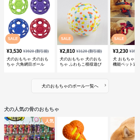
SALE
SALE
SALE
¥
3,530
¥
2,810
¥
3,230
¥
3920
(割引前)
¥
3120
(割引前)
¥
359
犬のおもちゃ 犬のおも
犬のおもちゃ 犬のおも
犬 おもちゃ ボ
ちゃ 六角網目ボール
ちゃ ふわもこ模様遊び
機能ペット遊
ボール
›
犬のおもちゃ
の
ボール
一覧へ
犬の人気の骨のおもちゃ
人気