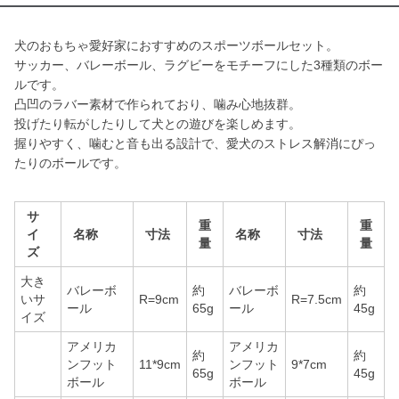
犬のおもちゃ愛好家におすすめのスポーツボールセット。
サッカー、バレーボール、ラグビーをモチーフにした3種類のボー
ルです。
凸凹のラバー素材で作られており、噛み心地抜群。
投げたり転がしたりして犬との遊びを楽しめます。
握りやすく、噛むと音も出る設計で、愛犬のストレス解消にぴっ
たりのボールです。
サ
重
重
イ
名称
寸法
名称
寸法
量
量
ズ
大き
バレーボ
約
バレーボ
約
いサ
R=9cm
R=7.5cm
ール
65g
ール
45g
イズ
アメリカ
アメリカ
約
約
ンフット
11*9cm
ンフット
9*7cm
65g
45g
ボール
ボール