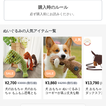
購入時のルール
必ず購入前にお読みください。
ぬいぐるみの人気アイテム一覧
人気
SALE
SALE
¥
2,700
¥
3,860
¥
13,790
(税
¥
3000
(割引前)
¥
4290
(割引前)
犬のおもちゃ 犬のおも
犬 おもちゃ ぬいぐるみ |
犬 おもちゃ ぬ
ちゃ もふもふ恐竜とも
コーギーが喜ぶ丈夫な動
ダックスフン
だち
物ぬいぐるみ
るみショルダ