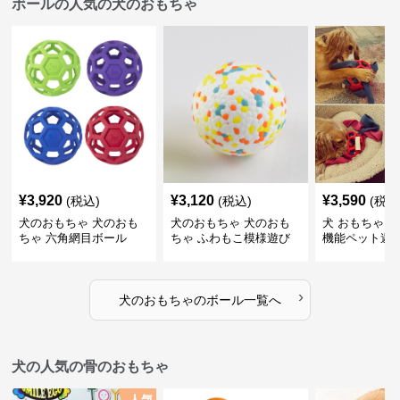
ボールの人気の犬のおもちゃ
¥
3,920
¥
3,120
¥
3,590
(税込)
(税込)
(税込
犬のおもちゃ 犬のおも
犬のおもちゃ 犬のおも
犬 おもちゃ ボ
ちゃ 六角網目ボール
ちゃ ふわもこ模様遊び
機能ペット遊
ボール
›
犬のおもちゃ
の
ボール
一覧へ
犬の人気の骨のおもちゃ