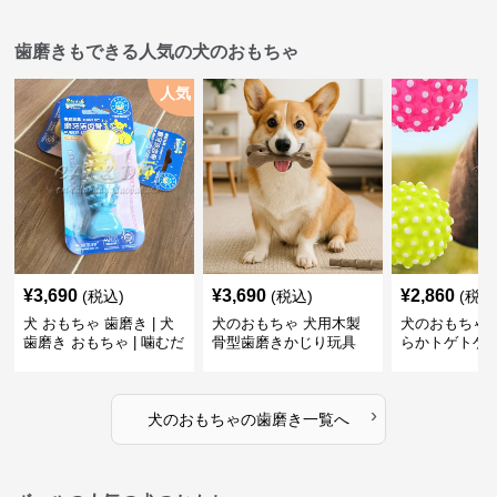
歯磨きもできる人気の犬のおもちゃ
人気
¥
3,690
¥
3,690
¥
2,860
(税込)
(税込)
(税込
犬 おもちゃ 歯磨き | 犬
犬のおもちゃ 犬用木製
犬のおもちゃ 
歯磨き おもちゃ | 噛むだ
骨型歯磨きかじり玩具
らかトゲトゲ
けで歯垢除去！小型犬用
歯磨きおもち
ゴム製デンタルケア
›
犬のおもちゃ
の
歯磨き
一覧へ