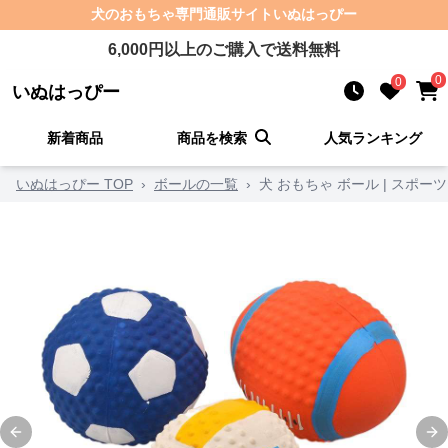
犬のおもちゃ
専門通販サイト
いぬはっぴー
6,000
円以上のご購入で送料無料
0
0
いぬはっぴー
新着商品
商品を検索
人気ランキング
いぬはっぴー TOP
›
ボールの一覧
›
犬 おもちゃ ボール | スポ
Previous slide
Ne