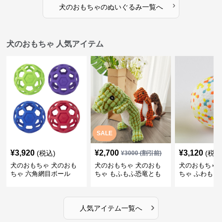
›
犬のおもちゃ
の
ぬいぐるみ
一覧へ
犬のおもちゃ 人気アイテム
SALE
¥
3,920
¥
2,700
¥
3,120
(税込)
(税込
¥
3000
(割引前)
犬のおもちゃ 犬のおも
犬のおもちゃ 犬のおも
犬のおもちゃ 
ちゃ 六角網目ボール
ちゃ もふもふ恐竜とも
ちゃ ふわもこ
だち
ボール
›
人気アイテム一覧へ