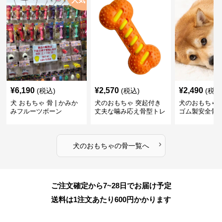
人気
¥
6,190
¥
2,570
¥
2,490
(税込)
(税込)
(税込
犬 おもちゃ 骨 | かみか
犬のおもちゃ 突起付き
犬のおもちゃ
みフルーツボーン
丈夫な噛み応え骨型トレ
ゴム製安全骨
ーニング玩具
ちゃ
›
犬のおもちゃ
の
骨
一覧へ
ご注文確定から7~28日でお届け予定
送料は1注文あたり
600
円かかります