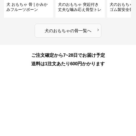
犬 おもちゃ 骨 | かみか
犬のおもちゃ 突起付き
犬のおもちゃ
みフルーツボーン
丈夫な噛み応え骨型トレ
ゴム製安全骨
ーニング玩具
ちゃ
›
犬のおもちゃ
の
骨
一覧へ
ご注文確定から7~28日でお届け予定
送料は1注文あたり
600
円かかります