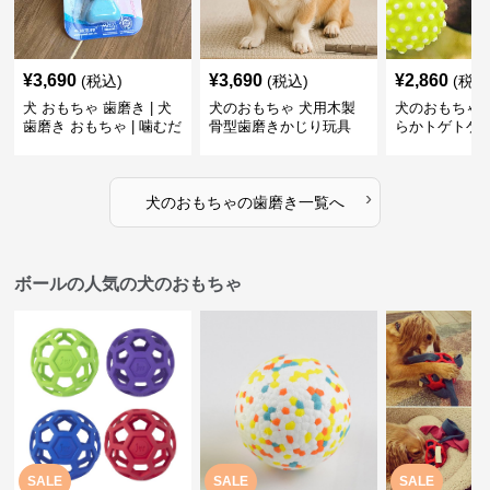
¥
3,690
¥
3,690
¥
2,860
(税込)
(税込)
(税込
犬 おもちゃ 歯磨き | 犬
犬のおもちゃ 犬用木製
犬のおもちゃ 
歯磨き おもちゃ | 噛むだ
骨型歯磨きかじり玩具
らかトゲトゲ
けで歯垢除去！小型犬用
歯磨きおもち
ゴム製デンタルケア
›
犬のおもちゃ
の
歯磨き
一覧へ
ボールの人気の犬のおもちゃ
SALE
SALE
SALE