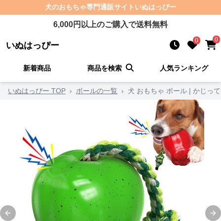
犬のおもちゃ
専門通販サイト
いぬはっぴー
6,000
円以上のご購入で送料無料
0
0
いぬはっぴー
新着商品
商品を検索
人気ランキング
いぬはっぴー TOP
›
ボールの一覧
›
犬 おもちゃ ボール | かじ
Previous slide
Ne