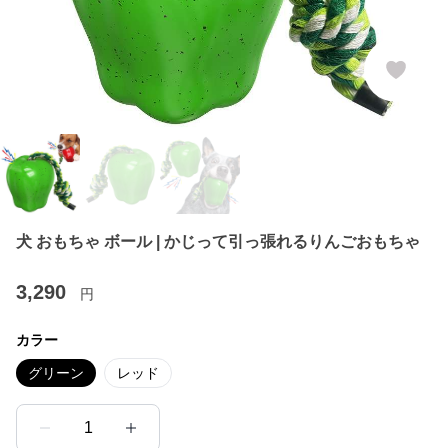
犬 おもちゃ ボール | かじって引っ張れるりんごおもちゃ
3,290
円
カラー
グリーン
レッド
1