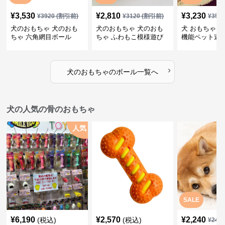
¥
3,530
¥
2,810
¥
3,230
¥
3920
(割引前)
¥
3120
(割引前)
¥
359
犬のおもちゃ 犬のおも
犬のおもちゃ 犬のおも
犬 おもちゃ ボ
ちゃ 六角網目ボール
ちゃ ふわもこ模様遊び
機能ペット遊
ボール
›
犬のおもちゃ
の
ボール
一覧へ
犬の人気の骨のおもちゃ
人気
SALE
¥
6,190
¥
2,570
¥
2,240
(税込)
(税込)
¥
249