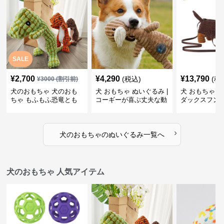
SALE
¥
2,700
¥
4,290
¥
13,790
(税込)
(税
¥
3000
(割引前)
犬のおもちゃ 犬のおも
犬 おもちゃ ぬいぐるみ |
犬 おもちゃ ぬ
ちゃ もふもふ恐竜とも
コーギーが喜ぶ丈夫な動
ダックスフン
だち
物ぬいぐるみ
るみショルダ
›
犬のおもちゃ
の
ぬいぐるみ
一覧へ
犬のおもちゃ 人気アイテム