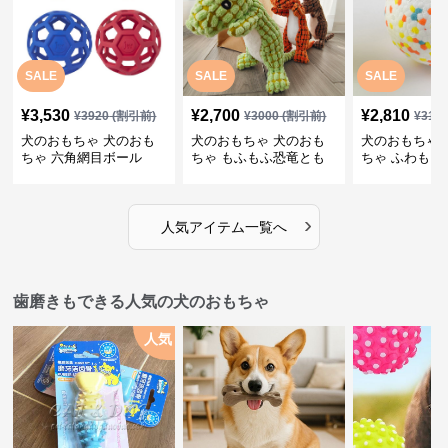
SALE
SALE
SALE
¥
3,530
¥
2,700
¥
2,810
¥
3920
(割引前)
¥
3000
(割引前)
¥
312
犬のおもちゃ 犬のおも
犬のおもちゃ 犬のおも
犬のおもちゃ 
ちゃ 六角網目ボール
ちゃ もふもふ恐竜とも
ちゃ ふわもこ
だち
ボール
›
人気アイテム一覧へ
歯磨きもできる人気の犬のおもちゃ
人気