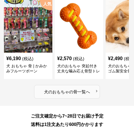
人気
¥
6,190
¥
2,570
¥
2,490
(税込)
(税込)
(税込
犬 おもちゃ 骨 | かみか
犬のおもちゃ 突起付き
犬のおもちゃ
みフルーツボーン
丈夫な噛み応え骨型トレ
ゴム製安全骨
ーニング玩具
ちゃ
›
犬のおもちゃ
の
骨
一覧へ
ご注文確定から7~28日でお届け予定
送料は1注文あたり
600
円かかります