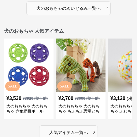
›
犬のおもちゃ
の
ぬいぐるみ
一覧へ
犬のおもちゃ 人気アイテム
SALE
SALE
¥
3,530
¥
2,700
¥
3,120
(税込
¥
3920
(割引前)
¥
3000
(割引前)
犬のおもちゃ 犬のおも
犬のおもちゃ 犬のおも
犬のおもちゃ 
ちゃ 六角網目ボール
ちゃ もふもふ恐竜とも
ちゃ ふわもこ
だち
ボール
›
人気アイテム一覧へ