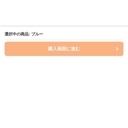
選択中の商品: ブルー
購入画面に進む
いぬはっぴー
について