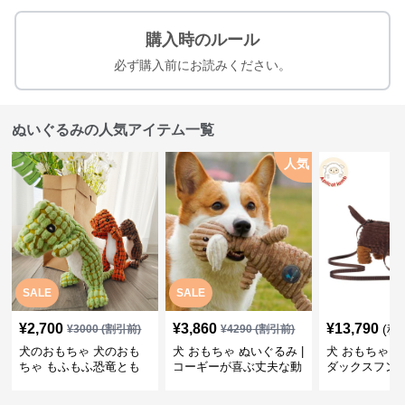
購入時のルール
必ず購入前にお読みください。
ぬいぐるみの人気アイテム一覧
人気
SALE
SALE
¥
2,700
¥
3,860
¥
13,790
(税
¥
3000
(割引前)
¥
4290
(割引前)
犬のおもちゃ 犬のおも
犬 おもちゃ ぬいぐるみ |
犬 おもちゃ ぬ
ちゃ もふもふ恐竜とも
コーギーが喜ぶ丈夫な動
ダックスフン
だち
物ぬいぐるみ
るみショルダ