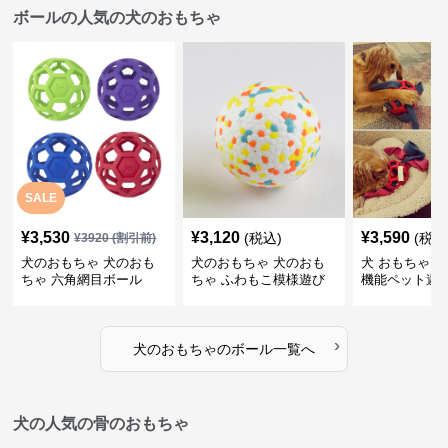
ボールの人気の犬のおもちゃ
SALE
¥
3,530
¥
3,120
¥
3,590
(税込)
(税込
¥
3920
(割引前)
犬のおもちゃ 犬のおも
犬のおもちゃ 犬のおも
犬 おもちゃ ボ
ちゃ 六角網目ボール
ちゃ ふわもこ模様遊び
機能ペット遊
ボール
›
犬のおもちゃ
の
ボール
一覧へ
犬の人気の骨のおもちゃ