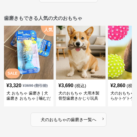
歯磨きもできる人気の犬のおもちゃ
人気
SALE
¥
3,320
¥
3,690
¥
2,860
(税込)
(税込
¥
3690
(割引前)
犬 おもちゃ 歯磨き | 犬
犬のおもちゃ 犬用木製
犬のおもちゃ 
歯磨き おもちゃ | 噛むだ
骨型歯磨きかじり玩具
らかトゲトゲ
けで歯垢除去！小型犬用
歯磨きおもち
ゴム製デンタルケア
›
犬のおもちゃ
の
歯磨き
一覧へ