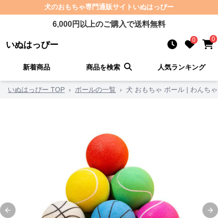
犬のおもちゃ
専門通販サイト
いぬはっぴー
6,000
円以上のご購入で送料無料
0
0
いぬはっぴー
新着商品
商品を検索
人気ランキング
いぬはっぴー TOP
›
ボールの一覧
›
犬 おもちゃ ボール | わん
Previous slide
Ne