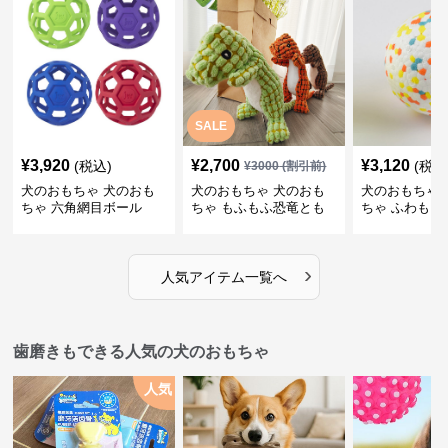
SALE
¥
3,920
¥
2,700
¥
3,120
(税込)
(税込
¥
3000
(割引前)
犬のおもちゃ 犬のおも
犬のおもちゃ 犬のおも
犬のおもちゃ 
ちゃ 六角網目ボール
ちゃ もふもふ恐竜とも
ちゃ ふわもこ
だち
ボール
›
人気アイテム一覧へ
歯磨きもできる人気の犬のおもちゃ
人気