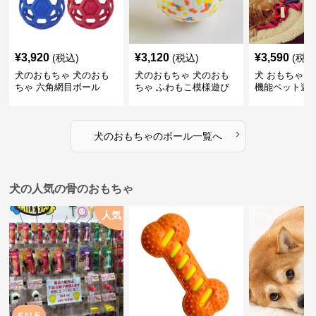
¥
3,920
¥
3,120
¥
3,590
(税込)
(税込)
(税込
犬のおもちゃ 犬のおも
犬のおもちゃ 犬のおも
犬 おもちゃ ボ
ちゃ 六角網目ボール
ちゃ ふわもこ模様遊び
機能ペット遊
ボール
›
犬のおもちゃ
の
ボール
一覧へ
犬の人気の骨のおもちゃ
人気