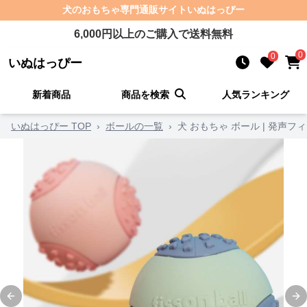
犬のおもちゃ
専門通販サイト
いぬはっぴー
6,000
円以上のご購入で送料無料
0
0
いぬはっぴー
新着商品
商品を検索
人気ランキング
いぬはっぴー TOP
›
ボールの一覧
›
犬 おもちゃ ボール | 発声
Previous slide
Ne