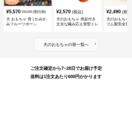
SALE
¥
5,570
¥
2,570
¥
2,490
(税込)
(税込
¥
6190
(割引前)
犬 おもちゃ 骨 | かみか
犬のおもちゃ 突起付き
犬のおもちゃ
みフルーツボーン
丈夫な噛み応え骨型トレ
ゴム製安全骨
ーニング玩具
ちゃ
›
犬のおもちゃ
の
骨
一覧へ
ご注文確定から7~28日でお届け予定
送料は1注文あたり
600
円かかります