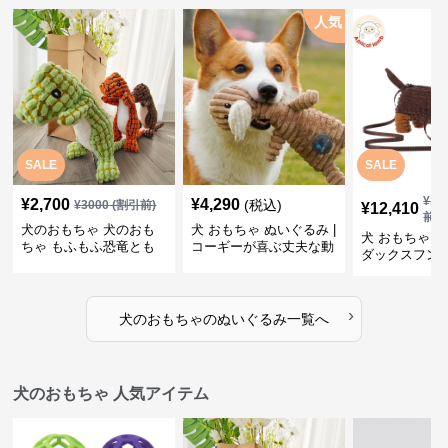
人気
SALE
SALE
¥
13
¥
2,700
¥
4,290
(税込)
¥
3000
(割引前)
¥
12,410
前)
犬のおもちゃ 犬のおも
犬 おもちゃ ぬいぐるみ |
犬 おもちゃ ぬ
ちゃ もふもふ恐竜とも
コーギーが喜ぶ丈夫な動
ダックスフン
だち
物ぬいぐるみ
るみショルダ
›
犬のおもちゃ
の
ぬいぐるみ
一覧へ
犬のおもちゃ 人気アイテム