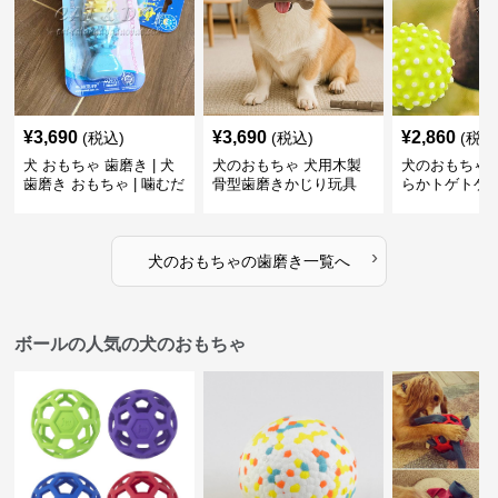
¥
3,690
¥
3,690
¥
2,860
(税込)
(税込)
(税込
犬 おもちゃ 歯磨き | 犬
犬のおもちゃ 犬用木製
犬のおもちゃ 
歯磨き おもちゃ | 噛むだ
骨型歯磨きかじり玩具
らかトゲトゲ
けで歯垢除去！小型犬用
歯磨きおもち
ゴム製デンタルケア
›
犬のおもちゃ
の
歯磨き
一覧へ
ボールの人気の犬のおもちゃ