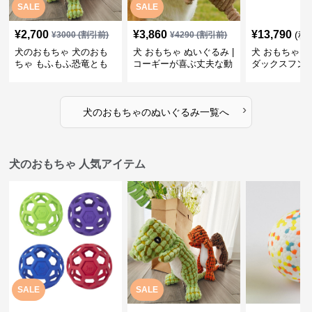
SALE
SALE
¥
2,700
¥
3,860
¥
13,790
(税
¥
3000
(割引前)
¥
4290
(割引前)
犬のおもちゃ 犬のおも
犬 おもちゃ ぬいぐるみ |
犬 おもちゃ ぬ
ちゃ もふもふ恐竜とも
コーギーが喜ぶ丈夫な動
ダックスフン
だち
物ぬいぐるみ
るみショルダ
›
犬のおもちゃ
の
ぬいぐるみ
一覧へ
犬のおもちゃ 人気アイテム
SALE
SALE