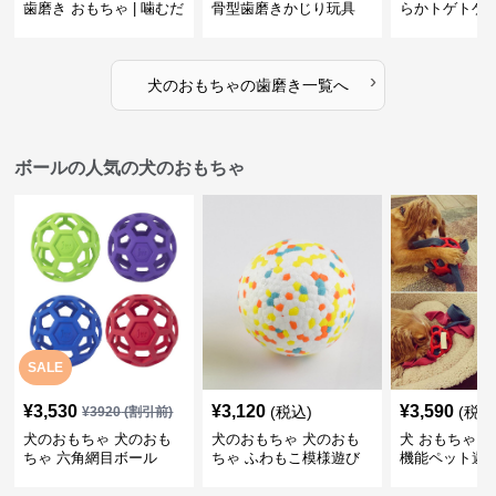
歯磨き おもちゃ | 噛むだ
骨型歯磨きかじり玩具
らかトゲトゲ
けで歯垢除去！小型犬用
歯磨きおもち
ゴム製デンタルケア
›
犬のおもちゃ
の
歯磨き
一覧へ
ボールの人気の犬のおもちゃ
SALE
¥
3,530
¥
3,120
¥
3,590
(税込)
(税込
¥
3920
(割引前)
犬のおもちゃ 犬のおも
犬のおもちゃ 犬のおも
犬 おもちゃ ボ
ちゃ 六角網目ボール
ちゃ ふわもこ模様遊び
機能ペット遊
ボール