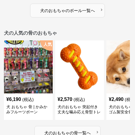
›
犬のおもちゃ
の
ボール
一覧へ
犬の人気の骨のおもちゃ
人気
¥
6,190
¥
2,570
¥
2,490
(税込)
(税込)
(税込
犬 おもちゃ 骨 | かみか
犬のおもちゃ 突起付き
犬のおもちゃ
みフルーツボーン
丈夫な噛み応え骨型トレ
ゴム製安全骨
ーニング玩具
ちゃ
›
犬のおもちゃ
の
骨
一覧へ