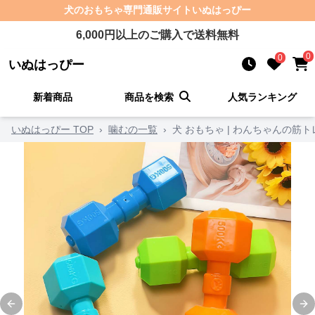
犬のおもちゃ
専門通販サイト
いぬはっぴー
6,000
円以上のご購入で送料無料
0
0
いぬはっぴー
新着商品
商品を検索
人気ランキング
いぬはっぴー TOP
›
噛むの一覧
›
犬 おもちゃ | わんちゃんの筋
Previous slide
Ne