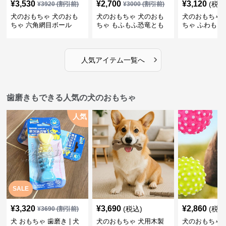
¥
3,530
¥
2,700
¥
3,120
(税込
¥
3920
(割引前)
¥
3000
(割引前)
犬のおもちゃ 犬のおも
犬のおもちゃ 犬のおも
犬のおもちゃ 
ちゃ 六角網目ボール
ちゃ もふもふ恐竜とも
ちゃ ふわもこ
だち
ボール
›
人気アイテム一覧へ
歯磨きもできる人気の犬のおもちゃ
人気
SALE
¥
3,320
¥
3,690
¥
2,860
(税込)
(税込
¥
3690
(割引前)
犬 おもちゃ 歯磨き | 犬
犬のおもちゃ 犬用木製
犬のおもちゃ 