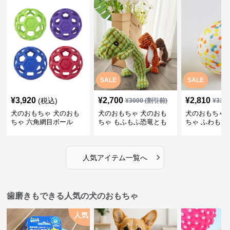
SALE
SALE
¥
3,920
¥
2,700
¥
2,810
(税込)
¥
3000
(割引前)
¥
312
犬のおもちゃ 犬のおも
犬のおもちゃ 犬のおも
犬のおもちゃ 
ちゃ 六角網目ボール
ちゃ もふもふ恐竜とも
ちゃ ふわもこ
だち
ボール
›
人気アイテム一覧へ
歯磨きもできる人気の犬のおもちゃ
人気