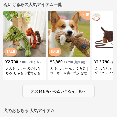
ぬいぐるみの人気アイテム一覧
人気
SALE
SALE
¥
2,700
¥
3,860
¥
13,790
(税
¥
3000
(割引前)
¥
4290
(割引前)
犬のおもちゃ 犬のおも
犬 おもちゃ ぬいぐるみ |
犬 おもちゃ ぬ
ちゃ もふもふ恐竜とも
コーギーが喜ぶ丈夫な動
ダックスフン
だち
物ぬいぐるみ
るみショルダ
›
犬のおもちゃ
の
ぬいぐるみ
一覧へ
犬のおもちゃ 人気アイテム