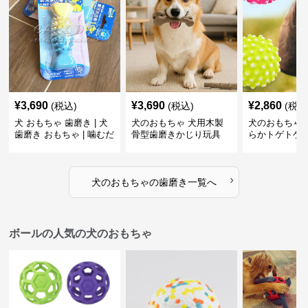
¥
3,690
¥
3,690
¥
2,860
(税込)
(税込)
(税込
犬 おもちゃ 歯磨き | 犬
犬のおもちゃ 犬用木製
犬のおもちゃ 
歯磨き おもちゃ | 噛むだ
骨型歯磨きかじり玩具
らかトゲトゲ
けで歯垢除去！小型犬用
歯磨きおもち
ゴム製デンタルケア
›
犬のおもちゃ
の
歯磨き
一覧へ
ボールの人気の犬のおもちゃ