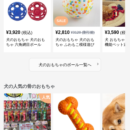
SALE
¥
3,920
¥
2,810
¥
3,590
(税込)
(税込
¥
3120
(割引前)
犬のおもちゃ 犬のおも
犬のおもちゃ 犬のおも
犬 おもちゃ ボ
ちゃ 六角網目ボール
ちゃ ふわもこ模様遊び
機能ペット遊
ボール
›
犬のおもちゃ
の
ボール
一覧へ
犬の人気の骨のおもちゃ
人気