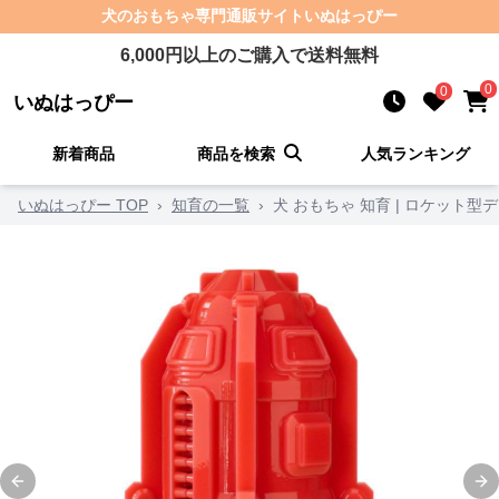
犬のおもちゃ
専門通販サイト
いぬはっぴー
6,000
円以上のご購入で送料無料
0
0
いぬはっぴー
新着商品
商品を検索
人気ランキング
いぬはっぴー TOP
›
知育の一覧
›
犬 おもちゃ 知育 | ロケット型
Previous slide
Ne