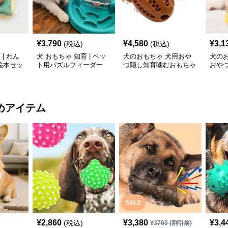
¥
3,790
¥
4,580
¥
3,1
(税込)
(税込)
| わん
犬 おもちゃ 知育 | ペッ
犬のおもちゃ 犬用おや
犬の
絵本セッ
ト用パズルフィーダー
つ隠し知育噛むおもちゃ
おや
ラグビー型
めアイテム
SALE
¥
2,860
¥
3,380
¥
3,4
(税込)
¥
3760
(割引前)