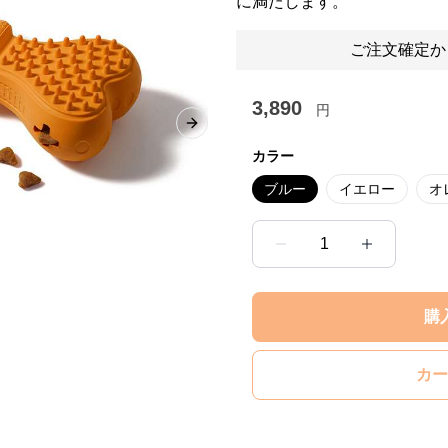
に満たします。
ご注文確定か
3,890
円
Next slide
カラー
ブルー
イエロー
オ
1
購
カー