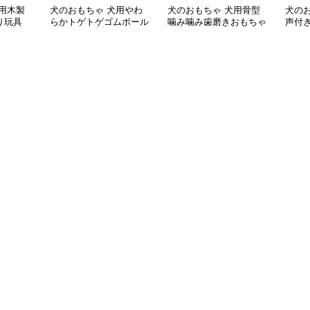
用木製
犬のおもちゃ 犬用やわ
犬のおもちゃ 犬用骨型
犬の
り玩具
らかトゲトゲゴムボール
噛み噛み歯磨きおもちゃ
声付
歯磨きおもちゃ
型突