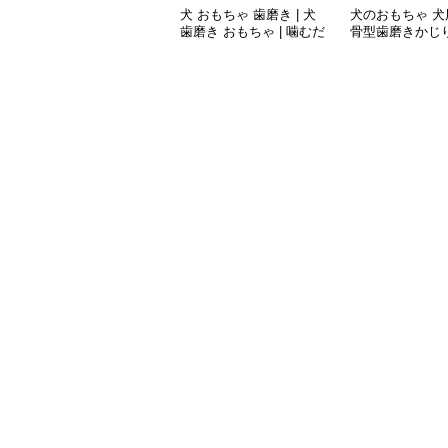
犬 おもちゃ 歯磨き | 犬
犬のおもちゃ 犬
歯磨き おもちゃ | 噛むだ
骨型歯磨きかじ
けで歯垢除去！小型犬用
ゴム製デンタルケア