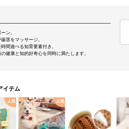
ボーン。
が歯茎をマッサージ。
長時間遊べる知育要素付き。
歯の健康と知的好奇心を同時に満たします。
アイテム
人気
人気