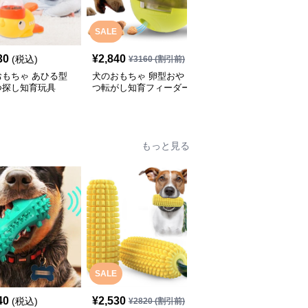
SALE
30
¥
2,840
¥
2,460
(税込)
(税込)
¥
3160
(割引前)
おもちゃ あひる型
犬のおもちゃ 卵型おや
犬のおもちゃ漏食機能付
つ探し知育玩具
つ転がし知育フィーダー
き歯磨き知育ボール
もっと見る
SALE
SALE
40
¥
2,530
¥
2,370
(税込)
¥
2820
(割引前)
¥
2640
(割引前)